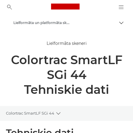
Canon Logo, back to ho
Lielformāta un platformāta skeneri
Pārsl
Canon
Lielformāta skeneri
Risinājumi un pakalpojumi
Colortrac SmartLF
Produkti uzņēmumiem
Skeneri mājām un birojam
SGi 44
Tehniskie dati
Colortrac SmartLF SGi 44
Toggle breadcrumbs
Pārskats
Tehniskie dati