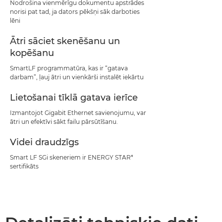
Nodrošina vienmērīgu dokumentu apstrādes
norisi pat tad, ja dators pēkšņi sāk darboties
lēni
Ātri sāciet skenēšanu un
kopēšanu
SmartLF programmatūra, kas ir “gatava
darbam”, ļauj ātri un vienkārši instalēt iekārtu
Lietošanai tīklā gatava ierīce
Izmantojot Gigabit Ethernet savienojumu, var
ātri un efektīvi sākt failu pārsūtīšanu.
Videi draudzīgs
Smart LF SGi skeneriem ir ENERGY STAR*
sertifikāts