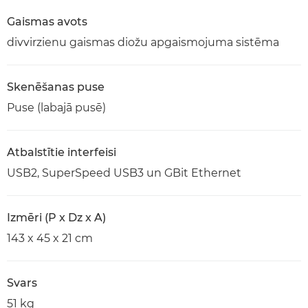
Gaismas avots
divvirzienu gaismas diožu apgaismojuma sistēma
Skenēšanas puse
Puse (labajā pusē)
Atbalstītie interfeisi
USB2, SuperSpeed USB3 un GBit Ethernet
Izmēri (P x Dz x A)
143 x 45 x 21 cm
Svars
51 kg