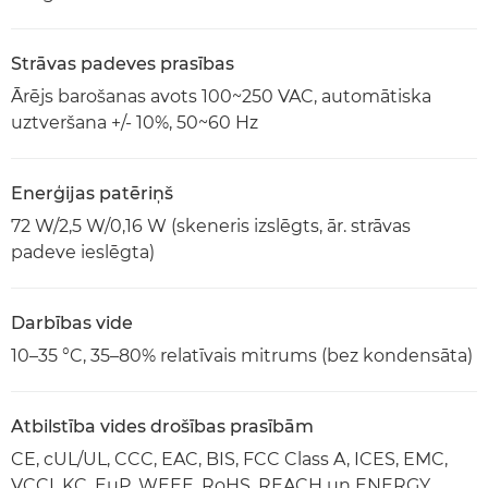
Strāvas padeves prasības
Ārējs barošanas avots 100~250 VAC, automātiska
uztveršana +/- 10%, 50~60 Hz
Enerģijas patēriņš
72 W/2,5 W/0,16 W (skeneris izslēgts, ār. strāvas
padeve ieslēgta)
Darbības vide
10–35 °C, 35–80% relatīvais mitrums (bez kondensāta)
Atbilstība vides drošības prasībām
CE, cUL/UL, CCC, EAC, BIS, FCC Class A, ICES, EMC,
VCCI, KC, EuP, WEEE, RoHS, REACH un ENERGY