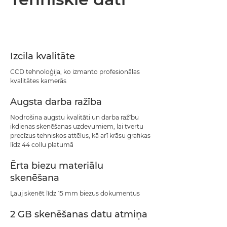
Tehniskie dati
PDF lejupielāde
Izcila kvalitāte
CCD tehnoloģija, ko izmanto profesionālas
kvalitātes kamerās
Augsta darba ražība
Nodrošina augstu kvalitāti un darba ražību
ikdienas skenēšanas uzdevumiem, lai tvertu
precīzus tehniskos attēlus, kā arī krāsu grafikas
līdz 44 collu platumā
Ērta biezu materiālu
skenēšana
Ļauj skenēt līdz 15 mm biezus dokumentus
2 GB skenēšanas datu atmiņa