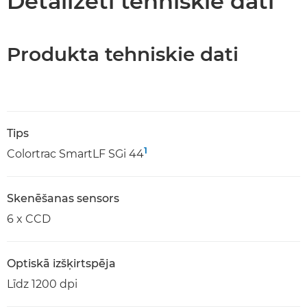
Detalizēti tehniskie dati
Produkta tehniskie dati
Tips
1
Colortrac SmartLF SGi 44
Skenēšanas sensors
6 x CCD
Optiskā izšķirtspēja
Līdz 1200 dpi