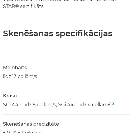
STAR® sertifikāts
Skenēšanas specifikācijas
Melnbalts
līdz 13 collām/s
Krāsu
2
SGi 44e: līdz 8 collām/s; SGi 44c: līdz 4 collām/s;
Skenēšanas precizitāte
± 0,1% ± 1 pikselis