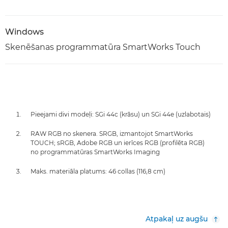
Windows
Skenēšanas programmatūra SmartWorks Touch
Pieejami divi modeļi: SGi 44c (krāsu) un SGi 44e (uzlabotais)
RAW RGB no skenera. SRGB, izmantojot SmartWorks
TOUCH; sRGB, Adobe RGB un ierīces RGB (profilēta RGB)
no programmatūras SmartWorks Imaging
Maks. materiāla platums: 46 collas (116,8 cm)
Atpakaļ uz augšu