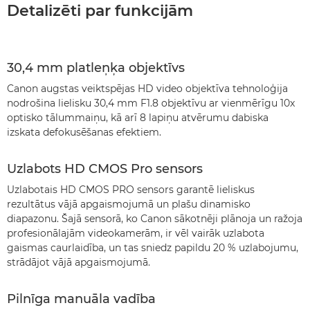
Detalizēti par funkcijām
30,4 mm platleņķa objektīvs
Canon augstas veiktspējas HD video objektīva tehnoloģija
nodrošina lielisku 30,4 mm F1.8 objektīvu ar vienmērīgu 10x
optisko tālummaiņu, kā arī 8 lapiņu atvērumu dabiska
izskata defokusēšanas efektiem.
Uzlabots HD CMOS Pro sensors
Uzlabotais HD CMOS PRO sensors garantē lieliskus
rezultātus vājā apgaismojumā un plašu dinamisko
diapazonu. Šajā sensorā, ko Canon sākotnēji plānoja un ražoja
profesionālajām videokamerām, ir vēl vairāk uzlabota
gaismas caurlaidība, un tas sniedz papildu 20 % uzlabojumu,
strādājot vājā apgaismojumā.
Pilnīga manuāla vadība