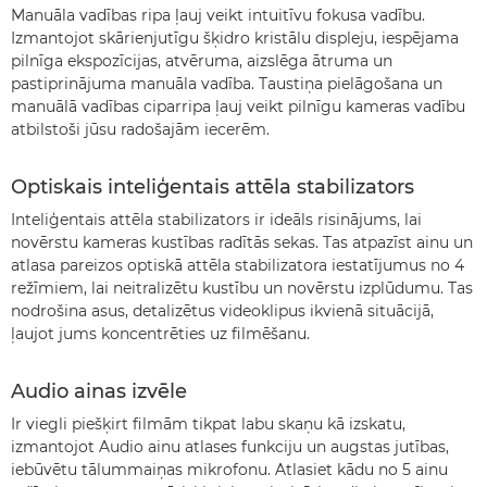
Manuāla vadības ripa ļauj veikt intuitīvu fokusa vadību.
Izmantojot skārienjutīgu šķidro kristālu displeju, iespējama
pilnīga ekspozīcijas, atvēruma, aizslēga ātruma un
pastiprinājuma manuāla vadība. Taustiņa pielāgošana un
manuālā vadības ciparripa ļauj veikt pilnīgu kameras vadību
atbilstoši jūsu radošajām iecerēm.
Optiskais inteliģentais attēla stabilizators
Inteliģentais attēla stabilizators ir ideāls risinājums, lai
novērstu kameras kustības radītās sekas. Tas atpazīst ainu un
atlasa pareizos optiskā attēla stabilizatora iestatījumus no 4
režīmiem, lai neitralizētu kustību un novērstu izplūdumu. Tas
nodrošina asus, detalizētus videoklipus ikvienā situācijā,
ļaujot jums koncentrēties uz filmēšanu.
Audio ainas izvēle
Ir viegli piešķirt filmām tikpat labu skaņu kā izskatu,
izmantojot Audio ainu atlases funkciju un augstas jutības,
iebūvētu tālummaiņas mikrofonu. Atlasiet kādu no 5 ainu