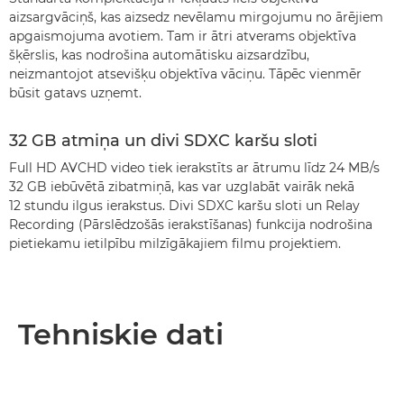
aizsargvāciņš, kas aizsedz nevēlamu mirgojumu no ārējiem
apgaismojuma avotiem. Tam ir ātri atverams objektīva
šķērslis, kas nodrošina automātisku aizsardzību,
neizmantojot atsevišķu objektīva vāciņu. Tāpēc vienmēr
būsit gatavs uzņemt.
32 GB atmiņa un divi SDXC karšu sloti
Full HD AVCHD video tiek ierakstīts ar ātrumu līdz 24 MB/s
32 GB iebūvētā zibatmiņā, kas var uzglabāt vairāk nekā
12 stundu ilgus ierakstus. Divi SDXC karšu sloti un Relay
Recording (Pārslēdzošās ierakstīšanas) funkcija nodrošina
pietiekamu ietilpību milzīgākajiem filmu projektiem.
Tehniskie dati