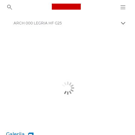
Canon Logo, back to ho
ARCH 000 LEGRIA HF G25
Pārsl
Canon
Galerija
