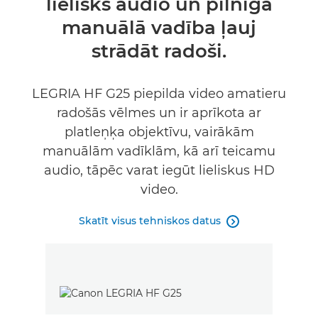
lielisks audio un pilnīga
Tehniskie dati
manuālā vadība ļauj
strādāt radoši.
LEGRIA HF G25 piepilda video amatieru
radošās vēlmes un ir aprīkota ar
platleņķa objektīvu, vairākām
manuālām vadīklām, kā arī teicamu
audio, tāpēc varat iegūt lieliskus HD
video.
Skatīt visus tehniskos datus
