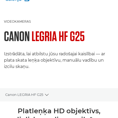
VIDEOKAMERAS
CANON
LEGRIA HF G25
Izstrādāta, lai atbilstu jūsu radošajai kaislībai — ar
plata skata leņķa objektīvu, manuālu vadību un
izcilu skaņu.
Canon LEGRIA HF G25
Toggle breadcrumbs
Pārskats
Platleņķa HD objektīvs,