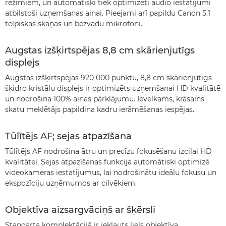
režīmiem, un automātiski tiek optimizēti audio iestatījumi
atbilstoši uzņemšanas ainai. Pieejami arī papildu Canon 5.1
telpiskas skaņas un bezvadu mikrofoni.
Augstas izšķirtspējas 8,8 cm skārienjutīgs
displejs
Augstas izšķirtspējas 920 000 punktu, 8,8 cm skārienjutīgs
šķidro kristālu displejs ir optimizēts uzņemšanai HD kvalitātē
un nodrošina 100% ainas pārklājumu. Ievelkams, krāsains
skatu meklētājs papildina kadru ierāmēšanas iespējas.
Tūlītējs AF; sejas atpazīšana
Tūlītējs AF nodrošina ātru un precīzu fokusēšanu izcilai HD
kvalitātei. Sejas atpazīšanas funkcija automātiski optimizē
videokameras iestatījumus, lai nodrošinātu ideālu fokusu un
ekspozīciju uzņēmumos ar cilvēkiem.
Objektīva aizsargvāciņš ar šķērsli
Standarta komplektācijā ir iekļauts liels objektīva