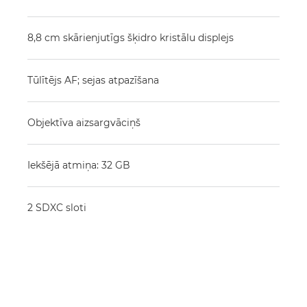
8,8 cm skārienjutīgs šķidro kristālu displejs
Tūlītējs AF; sejas atpazīšana
Objektīva aizsargvāciņš
Iekšējā atmiņa: 32 GB
2 SDXC sloti