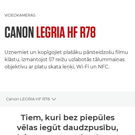
VIDEOKAMERAS
CANON
LEGRIA HF R78
Uzņemiet un kopīgojiet plašāku pārsteidzošu filmu
klāstu, izmantojot 57 reižu uzlabotās tālummaiņas
objektīvu ar platu skata leņķi, Wi-Fi un NFC.
Canon LEGRIA HF R78
Toggle breadcrumbs
Pārskats
Tiem, kuri bez piepūles
vēlas iegūt daudzpusību,
Tehniskie dati