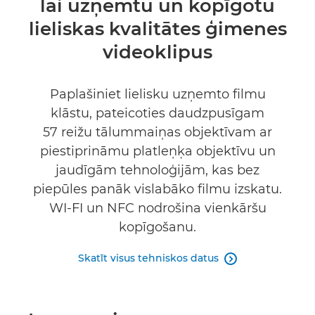
lai uzņemtu un kopīgotu
lieliskas kvalitātes ģimenes
videoklipus
Paplašiniet lielisku uzņemto filmu
klāstu, pateicoties daudzpusīgam
57 reižu tālummaiņas objektīvam ar
piestiprināmu platleņķa objektīvu un
jaudīgām tehnoloģijām, kas bez
piepūles panāk vislabāko filmu izskatu.
WI-FI un NFC nodrošina vienkāršu
kopīgošanu.
Skatīt visus tehniskos datus
