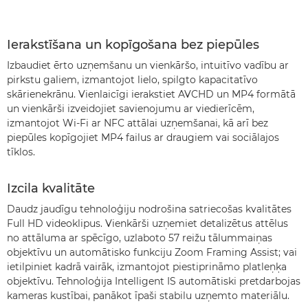
Ierakstīšana un kopīgošana bez piepūles
Izbaudiet ērto uzņemšanu un vienkāršo, intuitīvo vadību ar
pirkstu galiem, izmantojot lielo, spilgto kapacitatīvo
skārienekrānu. Vienlaicīgi ierakstiet AVCHD un MP4 formātā
un vienkārši izveidojiet savienojumu ar viedierīcēm,
izmantojot Wi-Fi ar NFC attālai uzņemšanai, kā arī bez
piepūles kopīgojiet MP4 failus ar draugiem vai sociālajos
tīklos.
Izcila kvalitāte
Daudz jaudīgu tehnoloģiju nodrošina satriecošas kvalitātes
Full HD videoklipus. Vienkārši uzņemiet detalizētus attēlus
no attāluma ar spēcīgo, uzlaboto 57 reižu tālummaiņas
objektīvu un automātisko funkciju Zoom Framing Assist; vai
ietilpiniet kadrā vairāk, izmantojot piestiprināmo platleņķa
objektīvu. Tehnoloģija Intelligent IS automātiski pretdarbojas
kameras kustībai, panākot īpaši stabilu uzņemto materiālu.