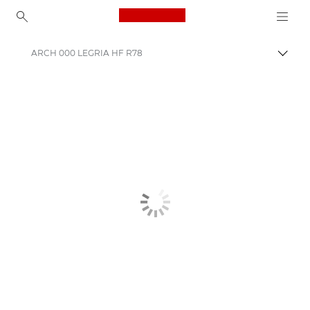
Canon Logo, back to ho
ARCH 000 LEGRIA HF R78
Pārsl
Canon