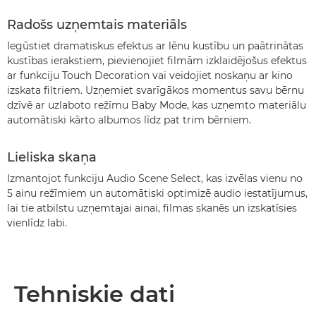
Radošs uzņemtais materiāls
Iegūstiet dramatiskus efektus ar lēnu kustību un paātrinātas
kustības ierakstiem, pievienojiet filmām izklaidējošus efektus
ar funkciju Touch Decoration vai veidojiet noskaņu ar kino
izskata filtriem. Uzņemiet svarīgākos momentus savu bērnu
dzīvē ar uzlaboto režīmu Baby Mode, kas uzņemto materiālu
automātiski kārto albumos līdz pat trim bērniem.
Lieliska skaņa
Izmantojot funkciju Audio Scene Select, kas izvēlas vienu no
5 ainu režīmiem un automātiski optimizē audio iestatījumus,
lai tie atbilstu uzņemtajai ainai, filmas skanēs un izskatīsies
vienlīdz labi.
Tehniskie dati