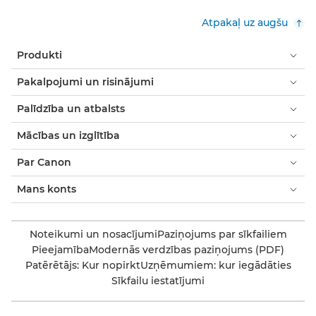
Atpakaļ uz augšu
Produkti
Pakalpojumi un risinājumi
Palīdzība un atbalsts
Mācības un izglītība
Par Canon
Mans konts
Noteikumi un nosacījumi
Paziņojums par sīkfailiem
Pieejamība
Modernās verdzības paziņojums (PDF)
Patērētājs: Kur nopirkt
Uzņēmumiem: kur iegādāties
Sīkfailu iestatījumi