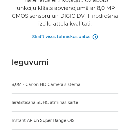
materiālus ērti kopīgot. Uzlaboto
funkciju klāsts apvienojumā ar 8,0 MP
CMOS sensoru un DIGIC DV III nodrošina
izcilu attēla kvalitāti.
Skatīt visus tehniskos datus

Ieguvumi
8,0MP Canon HD Camera sistēma
Ierakstīšana SDHC atmiņas kartē
Instant AF un Super Range OIS