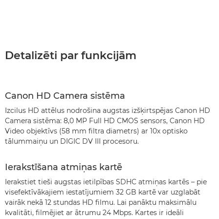
Detalizēti par funkcijām
Canon HD Camera sistēma
Izcilus HD attēlus nodrošina augstas izšķirtspējas Canon HD
Camera sistēma: 8,0 MP Full HD CMOS sensors, Canon HD
Video objektīvs (58 mm filtra diametrs) ar 10x optisko
tālummaiņu un DIGIC DV III procesoru.
Ierakstīšana atmiņas kartē
Ierakstiet tieši augstas ietilpības SDHC atmiņas kartēs – pie
visefektīvākajiem iestatījumiem 32 GB kartē var uzglabāt
vairāk nekā 12 stundas HD filmu. Lai panāktu maksimālu
kvalitāti, filmējiet ar ātrumu 24 Mbps. Kartes ir ideāli