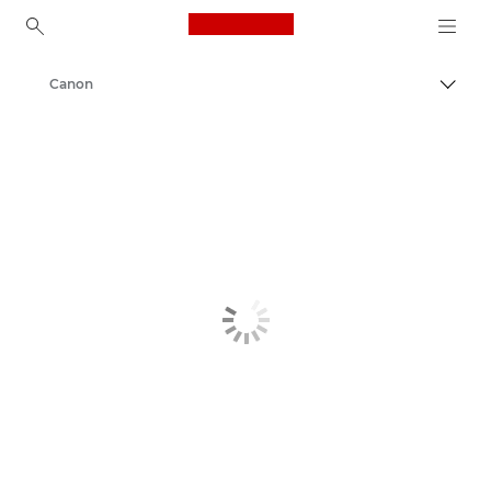
Canon Logo, back to ho
Canon
Pārsl