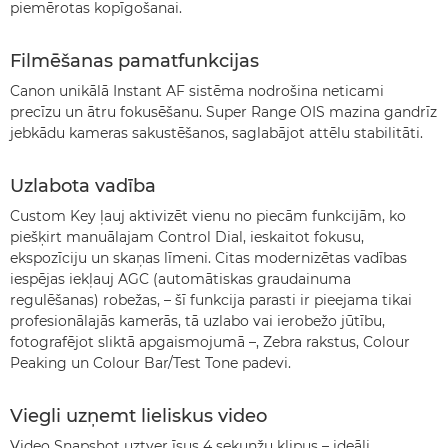
piemērotas kopīgošanai.
Filmēšanas pamatfunkcijas
Canon unikālā Instant AF sistēma nodrošina neticami
precīzu un ātru fokusēšanu. Super Range OIS mazina gandrīz
jebkādu kameras sakustēšanos, saglabājot attēlu stabilitāti.
Uzlabota vadība
Custom Key ļauj aktivizēt vienu no piecām funkcijām, ko
piešķirt manuālajam Control Dial, ieskaitot fokusu,
ekspozīciju un skaņas līmeni. Citas modernizētas vadības
iespējas iekļauj AGC (automātiskas graudainuma
regulēšanas) robežas, – šī funkcija parasti ir pieejama tikai
profesionālajās kamerās, tā uzlabo vai ierobežo jūtību,
fotografējot sliktā apgaismojumā –, Zebra rakstus, Colour
Peaking un Colour Bar/Test Tone padevi.
Viegli uzņemt lieliskus video
Video Snapshot uztver īsus 4 sekunžu klipus – ideāli