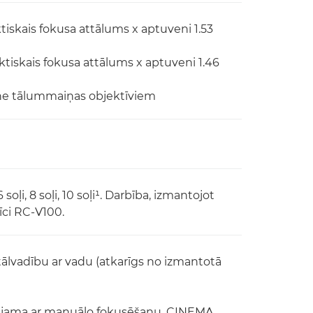
ktiskais fokusa attālums x aptuveni 1.53
aktiskais fokusa attālums x aptuveni 1.46
ine tālummaiņas objektīviem
6 soļi, 8 soļi, 10 soļi¹. Darbība, izmantojot
īci RC-V100.
tālvadību ar vadu (atkarīgs no izmantotā
ieejama ar manuālo fokusēšanu, CINEMA