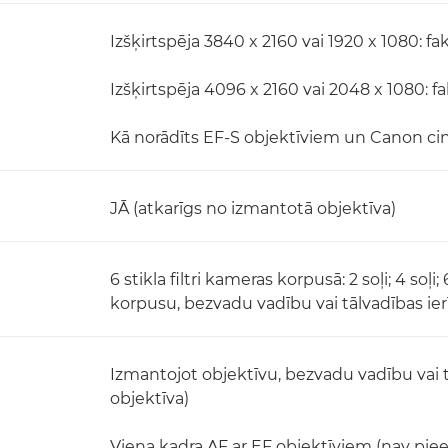
Izšķirtspēja 3840 x 2160 vai 1920 x 1080: fa
Izšķirtspēja 4096 x 2160 vai 2048 x 1080: f
Kā norādīts EF-S objektīviem un Canon c
JĀ (atkarīgs no izmantotā objektīva)
6 stikla filtri kameras korpusā: 2 soļi; 4 soļi; 
korpusu, bezvadu vadību vai tālvadības ier
Izmantojot objektīvu, bezvadu vadību vai 
objektīva)
Viena kadra AF ar EF objektīviem (nav p