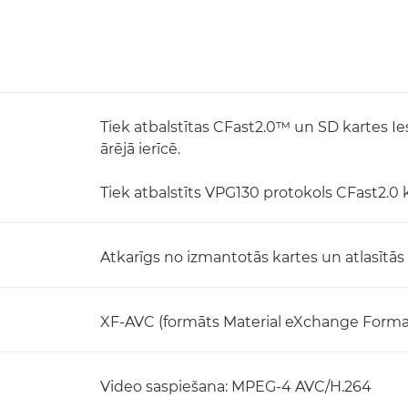
Tiek atbalstītas CFast2.0™ un SD kartes Ie
ārējā ierīcē.
Tiek atbalstīts VPG130 protokols CFast2.0 k
Atkarīgs no izmantotās kartes un atlasītās 
XF-AVC (formāts Material eXchange Forma
Video saspiešana: MPEG-4 AVC/H.264