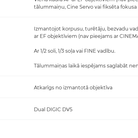
tālummaiņu, Cine Servo vai fiksēta fokusa
Izmantojot korpusu, turētāju, bezvadu vad
ar EF objektīviem (nav pieejams ar CINEMA
Ar 1/2 soli, 1/3 soļa vai FINE vadību.
Tālummaiņas laikā iespējams saglabāt nema
Atkarīgs no izmantotā objektīva
Dual DIGIC DV5