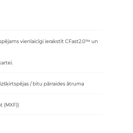
spējams vienlaicīgi ierakstīt CFast2.0™ un
artei.
izšķirtspējas / bitu pārraides ātruma
t (MXF))