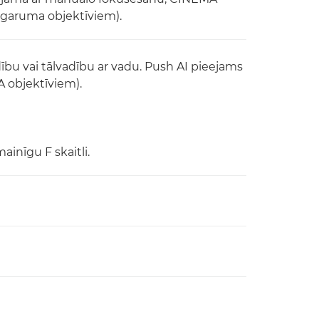
 garuma objektīviem).
ību vai tālvadību ar vadu. Push AI pieejams
 objektīviem).
inīgu F skaitli.