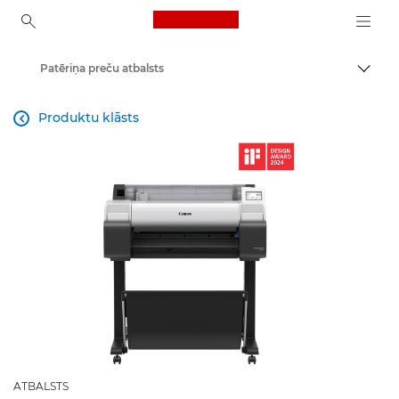
Canon Logo, back to ho
Patēriņa preču atbalsts
Pārsl
Canon
Produktu klāsts

ATBALSTS