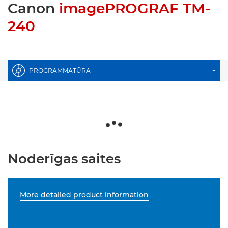
Canon
imagePROGRAF TM-
240
PROGRAMMATŪRA
+
Noderīgas saites
More detailed product information