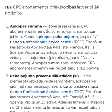
11.1.
CPS abonementa priekšrocības ietver tālāk
norādīto:
Apkopes summa
— ietverta saskaņā ar CPS
abonementa līmeni. Šo summu var izmantot par
jebkuru Canon
apkopes pakalpojumu
, ko piedāvā
Canon Professional Service centri
(“PSC”) Eiropā un
kas atrodas Apvienotajā Karalistē, Francijā, Itālijā,
Spānijā, Vācijā un Zviedrijā. To nevar izmantot cita
veida pakalpojumiem (piemēram, jaunināšanai vai
remontam). Apkopes summu atbilstošajam CPS
abonementa līmenim var redzēt tabulā 11.2. punktā.
Pakalpojuma procentuālā atlaide (%)
— tiek
piemērota jebkāda veida remontiem, apkopes vai
jaunināšanas pakalpojumiem, kurus piedāvā mūsu
Canon Professional Service centri
(“PSC”) Eiropā un
kas atrodas Apvienotajā Karalistē, Francijā, Itālijā,
Spānijā, Vācijā un Zviedrijā. Atlaides līmenis ir atkarīgs
no CPS abonementa līmeņa, un to var redzēt tabulā