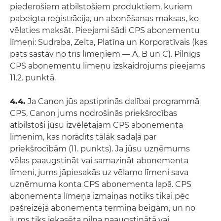
piederošiem atbilstošiem produktiem, kuriem
pabeigta reģistrācija, un abonēšanas maksas, ko
vēlaties maksāt. Pieejami šādi CPS abonementu
līmeņi: Sudraba, Zelta, Platīna un Korporatīvais (kas
pats sastāv no trīs līmeņiem — A, B un C). Pilnīgs
CPS abonementu līmeņu izskaidrojums pieejams
11.2. punktā.
4.4.
Ja Canon jūs apstiprinās dalībai programmā
CPS, Canon jums nodrošinās priekšrocības
atbilstoši jūsu izvēlētajam CPS abonementa
līmenim, kas norādīts tālāk sadaļā par
priekšrocībām (11. punkts). Ja jūsu uzņēmums
vēlas paaugstināt vai samazināt abonementa
līmeni, jums jāpiesakās uz vēlamo līmeni sava
uzņēmuma konta CPS abonementa lapā. CPS
abonementa līmeņa izmaiņas notiks tikai pēc
pašreizējā abonementa termiņa beigām, un no
jums tiks iekasēta pilna paaugstinātā vai