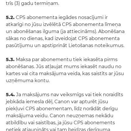
trīs (3) gadu termiņam.
5.2.
CPS abonementa iegādes nosacījumi ir
atkarīgi no jūsu izvēlētā CPS abonementa līmeņa
un abonēšanas ilguma (ja attiecināms). Abonēšana
sākas no dienas, kad izveidojat CPS abonementa
pasūtījumu un apstiprināt Lietošanas noteikumus.
5.3.
Maksa par abonementu tiek iekasēta pirms
abonēšanas. Jūs atļaujat mums iekasēt naudu no
kartes vai cita maksājuma veida, kas saistīts ar jūsu
uzņēmuma kontu.
5.4.
Ja maksājums nav veiksmīgs vai tiek noraidīts
jebkāda iemesla dēļ, Canon var apturēt jūsu
piekļuvi CPS abonementam, līdz norādāt derīgu
maksājuma veidu. Canon neuzņemas nekādu
atbildību vai saistības, ja jūsu CPS abonements
netiek atjaunināts vai tam beidzas derīguma