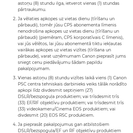
astoņu (8) stundu ilga, ietverot vienas (1) stundas
pārtraukumu.
Ja vēlaties apkopes uz vietas dienu (tīrīšanu un
pārbaudi), tomēr jūsu CPS abonementa līmenis
nenodrošina apkopes uz vietas dienu (tīrīšanu un
pārbaudi) (piemēram, CPS korporatīvais C līmenis),
vai jūs vēlētos, lai jūsu abonementā tiktu iekļautas
vairākas apkopes uz vietas vizītes (tīrīšana un
pārbaude), varat uzņēmumam Canon pieprasīt jums
sniegt cenu piedāvājumu šādam papildu
pakalpojumam.
Vienas astoņu (8) stundu vizītes laikā viens (1) Canon
PSC centra tehniskais darbinieks veiks tālāk norādīto
apkopi līdz divdesmit septiņiem (27)
DSLR/bezspoguļa produktiem; vai trīsdesmit trīs
(33) EF/RF objektīvu produktiem; vai trīsdesmit trīs
(33) videokameru/Cinema EOS produktiem; vai
divdesmit (20) EOS R5C produktiem.
Ja pieprasāt pakalpojumus gan atbilstošiem
DSLR/bezspoguļa/EF un RF objektīvu produktiem