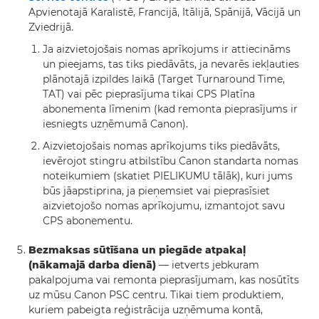
Apvienotajā Karalistē, Francijā, Itālijā, Spānijā, Vācijā un
Zviedrijā.
Ja aizvietojošais nomas aprīkojums ir attiecināms
un pieejams, tas tiks piedāvāts, ja nevarēs iekļauties
plānotajā izpildes laikā (Target Turnaround Time,
TAT) vai pēc pieprasījuma tikai CPS Platīna
abonementa līmenim (kad remonta pieprasījums ir
iesniegts uzņēmumā Canon).
Aizvietojošais nomas aprīkojums tiks piedāvāts,
ievērojot stingru atbilstību Canon standarta nomas
noteikumiem (skatiet PIELIKUMU tālāk), kuri jums
būs jāapstiprina, ja pieņemsiet vai pieprasīsiet
aizvietojošo nomas aprīkojumu, izmantojot savu
CPS abonementu.
Bezmaksas sūtīšana un piegāde atpakaļ
(nākamajā darba dienā)
— ietverts jebkuram
pakalpojuma vai remonta pieprasījumam, kas nosūtīts
uz mūsu Canon PSC centru. Tikai tiem produktiem,
kuriem pabeigta reģistrācija uzņēmuma kontā,