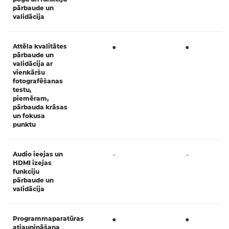
pārbaude un
validācija
Attēla kvalitātes
●
●
pārbaude un
validācija ar
vienkāršu
fotografēšanas
testu,
piemēram,
pārbauda krāsas
un fokusa
punktu
Audio ieejas un
-
-
HDMI izejas
funkciju
pārbaude un
validācija
Programmaparatūras
●
●
atjaunināšana