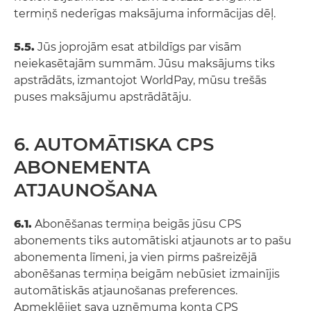
termiņš nederīgas maksājuma informācijas dēļ.
5.5.
Jūs joprojām esat atbildīgs par visām
neiekasētajām summām. Jūsu maksājums tiks
apstrādāts, izmantojot WorldPay, mūsu trešās
puses maksājumu apstrādātāju.
6. AUTOMĀTISKA CPS
ABONEMENTA
ATJAUNOŠANA
6.1.
Abonēšanas termiņa beigās jūsu CPS
abonements tiks automātiski atjaunots ar to pašu
abonementa līmeni, ja vien pirms pašreizējā
abonēšanas termiņa beigām nebūsiet izmainījis
automātiskās atjaunošanas preferences.
Apmeklējiet sava uzņēmuma konta CPS