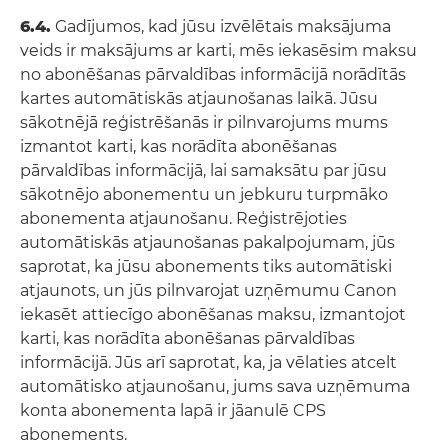
6.4.
Gadījumos, kad jūsu izvēlētais maksājuma
veids ir maksājums ar karti, mēs iekasēsim maksu
no abonēšanas pārvaldības informācijā norādītās
kartes automātiskās atjaunošanas laikā. Jūsu
sākotnējā reģistrēšanās ir pilnvarojums mums
izmantot karti, kas norādīta abonēšanas
pārvaldības informācijā, lai samaksātu par jūsu
sākotnējo abonementu un jebkuru turpmāko
abonementa atjaunošanu. Reģistrējoties
automātiskās atjaunošanas pakalpojumam, jūs
saprotat, ka jūsu abonements tiks automātiski
atjaunots, un jūs pilnvarojat uzņēmumu Canon
iekasēt attiecīgo abonēšanas maksu, izmantojot
karti, kas norādīta abonēšanas pārvaldības
informācijā. Jūs arī saprotat, ka, ja vēlaties atcelt
automātisko atjaunošanu, jums sava uzņēmuma
konta abonementa lapā ir jāanulē CPS
abonements.