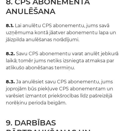
8. CPS ABONEMENTA
ANULĒŠANA
8.1.
Lai anulētu CPS abonementu, jums savā
uzņēmuma kontā jāatver abonementu lapa un
jāizpilda anulēšanas norādījumi.
8.2.
Savu CPS abonementu varat anulēt jebkurā
laikā; tomēr jums netiks izsniegta atmaksa par
atlikušo abonēšanas termiņu.
8.3.
Ja anulēsiet savu CPS abonementu, jums
joprojām būs piekļuve CPS abonementam un
varēsiet izmantot priekšrocības līdz pašreizējā
norēķinu perioda beigām.
9. DARBĪBAS