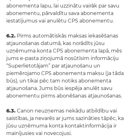
abonementa lapu, lai uzzinātu vairāk par savu
abonementu, pārvaldītu sava abonementa
iestatījumus vai anulētu CPS abonementu.
6.2.
Pirms automātiskās maksas iekasēšanas
atjaunošanas datumā, kas norādīts jūsu
uzņēmuma konta CPS abonementa lapā, mēs
jums e-pasta ziņojumā nosūtīsim informāciju
“Superlietotājam” par atjaunošanu un
piemērojamo CPS abonementa maksu (ja tāda
būs), un tikai pēc tam notiks abonementa
atjaunošana. Jums būs iespēja anulēt savu
abonementu pirms abonēšanas atjaunošanas.
6.3.
Canon neuzņemas nekādu atbildību vai
saistības, ja nevarēs ar jums sazināties tāpēc, ka
jūsu uzņēmuma konta kontaktinformācija ir
mainījusies vai novecojusi.