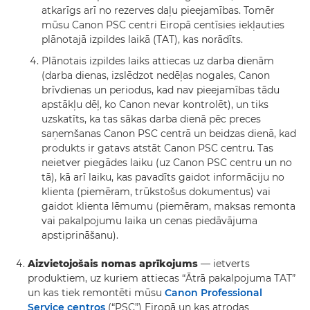
atkarīgs arī no rezerves daļu pieejamības. Tomēr
mūsu Canon PSC centri Eiropā centīsies iekļauties
plānotajā izpildes laikā (TAT), kas norādīts.
Plānotais izpildes laiks attiecas uz darba dienām
(darba dienas, izslēdzot nedēļas nogales, Canon
brīvdienas un periodus, kad nav pieejamības tādu
apstākļu dēļ, ko Canon nevar kontrolēt), un tiks
uzskatīts, ka tas sākas darba dienā pēc preces
saņemšanas Canon PSC centrā un beidzas dienā, kad
produkts ir gatavs atstāt Canon PSC centru. Tas
neietver piegādes laiku (uz Canon PSC centru un no
tā), kā arī laiku, kas pavadīts gaidot informāciju no
klienta (piemēram, trūkstošus dokumentus) vai
gaidot klienta lēmumu (piemēram, maksas remonta
vai pakalpojumu laika un cenas piedāvājuma
apstiprināšanu).
Aizvietojošais nomas aprīkojums
— ietverts
produktiem, uz kuriem attiecas “Ātrā pakalpojuma TAT”
un kas tiek remontēti mūsu
Canon Professional
Service centros
(“PSC”) Eiropā un kas atrodas