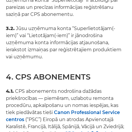
uzņēmuma konta “Superlietotāji” ir atbildīgi par
pareizas un precīzas informācijas reģistrēšanu
saziņā par CPS abonementu.
3.2.
Jūsu uzņēmuma konta “Superlietotājam(-
iem)” vai “Lietotājam(-iem)” ir jānodrošina
uzņēmuma konta informācijas atjaunošana,
ierakstot izmaiņas par reģistrētajiem produktiem
vai uzņēmumu.
4. CPS ABONEMENTS
4.1.
CPS abonements nodrošina dažādas
priekšrocības — piemēram, uzlabotu remonta
procedūru, apkalpošanu un nomas iespējas, kas
tiek piedāvātas tieši
Canon Professional Service
centros
(“PSC”) Eiropā un atrodas Apvienotajā
Karalistē, Francijā, Itālijā, Spānijā, Vācijā un Zviedrijā;