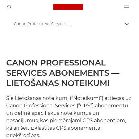
Canon Logo, back to ho
Canon Professional Services (CPS) pakalpojumu sniegšanas noteikumi
Pārsl
Canon
Profesionāla fotogrāfija un video
CANON PROFESSIONAL
SERVICES ABONEMENTS —
LIETOŠANAS NOTEIKUMI
Šie Lietošanas noteikumi (“Noteikumi”) attiecas uz
Canon Professional Services (“CPS”) abonementu
un definē specifiskus noteikumus un
nosacījumus, kas piemērojami CPS abonentiem,
kā arī šeit izklāstītas CPS abonementa
priekšrocības.