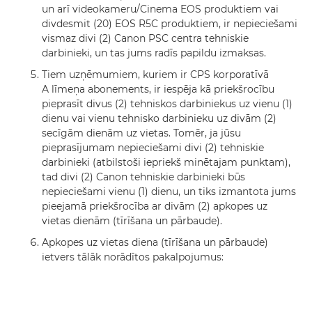
un arī videokameru/Cinema EOS produktiem vai
divdesmit (20) EOS R5C produktiem, ir nepieciešami
vismaz divi (2) Canon PSC centra tehniskie
darbinieki, un tas jums radīs papildu izmaksas.
Tiem uzņēmumiem, kuriem ir CPS korporatīvā
A līmeņa abonements, ir iespēja kā priekšrocību
pieprasīt divus (2) tehniskos darbiniekus uz vienu (1)
dienu vai vienu tehnisko darbinieku uz divām (2)
secīgām dienām uz vietas. Tomēr, ja jūsu
pieprasījumam nepieciešami divi (2) tehniskie
darbinieki (atbilstoši iepriekš minētajam punktam),
tad divi (2) Canon tehniskie darbinieki būs
nepieciešami vienu (1) dienu, un tiks izmantota jums
pieejamā priekšrocība ar divām (2) apkopes uz
vietas dienām (tīrīšana un pārbaude).
Apkopes uz vietas diena (tīrīšana un pārbaude)
ietvers tālāk norādītos pakalpojumus: