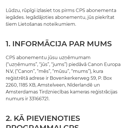
Lūdzu, rūpīgi izlasiet tos pirms CPS abonementa
iegādes. Iegādājoties abonementu, jūs piekrītat
šiem Lietošanas noteikumiem.
1. INFORMĀCIJA PAR MUMS
CPS abonementu jūsu uzņēmumam
(“uzņēmums”, “jūs”, “jums”) piedāvā Canon Europa
N.V, (“Canon”, “mēs”, “mūsu”, “mums”), kura
reģistrētā adrese ir Bovenkerkerweg 59, P. Box
2260, 1185 XB, Amstelveen, Nīderlandē un
Amsterdamas Tirdzniecības kameras reģistrācijas
numurs ir 33166721.
2. KĀ PIEVIENOTIES
PROGRAMMAI CPS