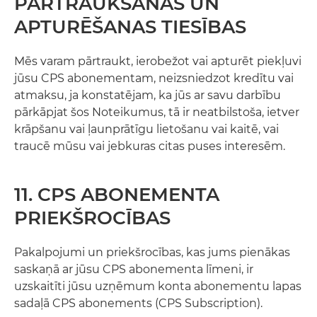
PĀRTRAUKŠANAS UN
APTURĒŠANAS TIESĪBAS
Mēs varam pārtraukt, ierobežot vai apturēt piekļuvi
jūsu CPS abonementam, neizsniedzot kredītu vai
atmaksu, ja konstatējam, ka jūs ar savu darbību
pārkāpjat šos Noteikumus, tā ir neatbilstoša, ietver
krāpšanu vai ļaunprātīgu lietošanu vai kaitē, vai
traucē mūsu vai jebkuras citas puses interesēm.
11. CPS ABONEMENTA
PRIEKŠROCĪBAS
Pakalpojumi un priekšrocības, kas jums pienākas
saskaņā ar jūsu CPS abonementa līmeni, ir
uzskaitīti jūsu uzņēmum konta abonementu lapas
sadaļā CPS abonements (CPS Subscription).