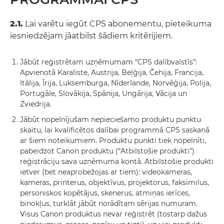
2.1.
Lai varētu iegūt CPS abonementu, pieteikuma
iesniedzējam jāatbilst šādiem kritērijiem.
Jābūt reģistrētam uzņēmumam “CPS dalībvalstīs”:
Apvienotā Karaliste, Austrija, Beļģija, Čehija, Francija,
Itālija, Īrija, Luksemburga, Nīderlande, Norvēģija, Polija,
Portugāle, Slovākija, Spānija, Ungārija, Vācija un
Zviedrija.
Jābūt nopelnījušam nepieciešamo produktu punktu
skaitu, lai kvalificētos dalībai programmā CPS saskaņā
ar šiem noteikumiem. Produktu punkti tiek nopelnīti,
pabeidzot Canon produktu (“Atbilstošie produkti”)
reģistrāciju sava uzņēmuma kontā. Atbilstošie produkti
ietver (bet neaprobežojas ar tiem): videokameras,
kameras, printerus, objektīvus, projektorus, faksimilus,
personiskos kopētājus, skenerus, atmiņas ierīces,
binokļus, turklāt jābūt norādītam sērijas numuram.
Visus Canon produktus nevar reģistrēt (tostarp dažus