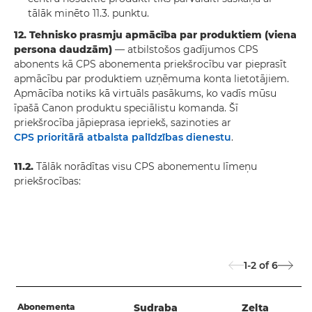
tālāk minēto 11.3. punktu.
12. Tehnisko prasmju apmācība par produktiem (viena
persona daudzām)
— atbilstošos gadījumos CPS
abonents kā CPS abonementa priekšrocību var pieprasīt
apmācību par produktiem uzņēmuma konta lietotājiem.
Apmācība notiks kā virtuāls pasākums, ko vadīs mūsu
īpašā Canon produktu speciālistu komanda. Šī
priekšrocība jāpieprasa iepriekš, sazinoties ar
CPS prioritārā atbalsta palīdzības dienestu
.
11.2.
Tālāk norādītas visu CPS abonementu līmeņu
priekšrocības:
1-2
of
6
Abonementa
Sudraba
Zelta