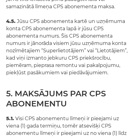
samazinātā līmeņa CPS abonementa maksa.
4.5.
Jūsu CPS abonementa kartē un uzņēmuma
konta CPS abonementa lapā ir jūsu CPS
abonementa numurs. Šis CPS abonementa
numurs ir jānorāda visiem jūsu uzņēmuma konta
nozīmētajiem “Superlietotājiem” vai “Lietotājiem”,
kad viņi izmanto jebkuru CPS priekšrocību,
piemēram, pieprasa remontu vai pakalpojumu,
piekļūst pasākumiem vai piedāvājumiem.
5. MAKSĀJUMS PAR CPS
ABONEMENTU
5.1.
Visi CPS abonementu līmeņi ir pieejami uz
viena (1) gada termiņu, tomēr atsevišķi CPS
abonementu līmeņi ir pieejami uz no viena (1) līdz