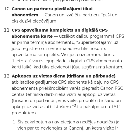
Canon un partneru piedāvājumi tikai
abonentiem
— Canon un izvēlētu partneru īpaši un
ekskluzīvi piedāvājumi.
CPS apsveikuma komplekts un digitālā CPS
abonementa karte
— uzsākot dalību programmā CPS
ar pirmā termiņa abonementu, “Superlietotājam” uz
jūsu reģistrēto uzņēmuma adresi tiks nosūtīts
apsveikuma komplekts. Visi jūsu uzņēmuma konta
“Lietotāji” varēs lejupielādēt digitālu CPS abonementa
karti laikā, kad tiks pievienoti jūsu uzņēmuma kontam.
Apkopes uz vietas diena (tīrīšana un pārbaude)
—
atbilstošos gadījumos CPS abonents kā daļu no CPS
abonementa priekšrocībām varēs pieprasīt Canon PSC
centra tehniskā darbinieka vizīti ar apkopi uz vietas
(tīrīšanu un pārbaudi); viņš veiks produktu tīrīšanu un
apkopi uz vietas atbilstošiem “Ātrā pakalpojuma TAT”
produktiem.
Šis pakalpojums nav pieejams nedēļas nogalēs (ja
vien par to nevienojas ar Canon), un katra vizīte ir