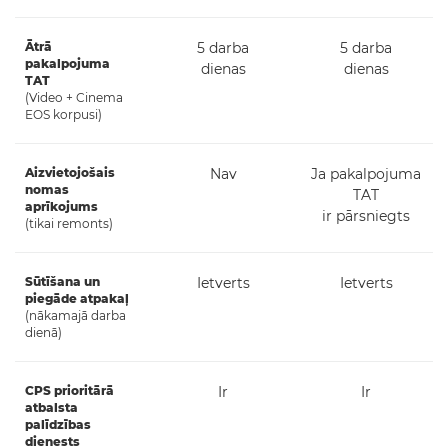
Ātrā
5 darba
5 darba
pakalpojuma
dienas
dienas
TAT
(Video + Cinema
EOS korpusi)
Aizvietojošais
Nav
Ja pakalpojuma
nomas
TAT
aprīkojums
ir pārsniegts
(tikai remonts)
Sūtīšana un
Ietverts
Ietverts
piegāde atpakaļ
(nākamajā darba
dienā)
CPS prioritārā
Ir
Ir
atbalsta
palīdzības
dienests