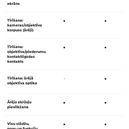
ekrāns
Tīrīšana:
●
●
kameras/objektīva
korpuss (ārēji)
Tīrīšana:
●
●
objektīva/piederumu
kontaktligzdas
kontakts
Tīrīšana: ārējā
-
●
objektīva optika
Ārējo skrūvju
●
●
pievilkšana
Visu slēdžu,
●
●
pogu un funkciju