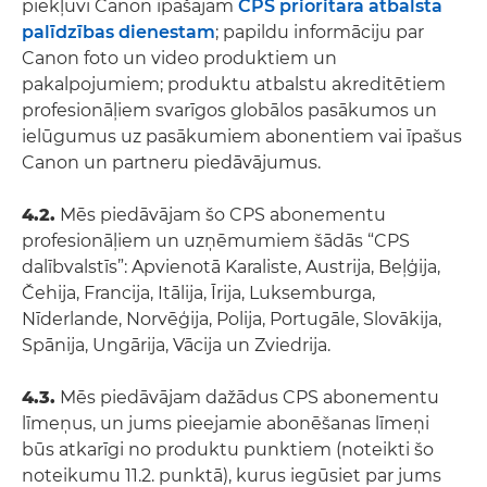
piekļuvi Canon īpašajam
CPS prioritārā atbalsta
palīdzības dienestam
; papildu informāciju par
Canon foto un video produktiem un
pakalpojumiem; produktu atbalstu akreditētiem
profesionāļiem svarīgos globālos pasākumos un
ielūgumus uz pasākumiem abonentiem vai īpašus
Canon un partneru piedāvājumus.
4.2.
Mēs piedāvājam šo CPS abonementu
profesionāļiem un uzņēmumiem šādās “CPS
dalībvalstīs”: Apvienotā Karaliste, Austrija, Beļģija,
Čehija, Francija, Itālija, Īrija, Luksemburga,
Nīderlande, Norvēģija, Polija, Portugāle, Slovākija,
Spānija, Ungārija, Vācija un Zviedrija.
4.3.
Mēs piedāvājam dažādus CPS abonementu
līmeņus, un jums pieejamie abonēšanas līmeņi
būs atkarīgi no produktu punktiem (noteikti šo
noteikumu 11.2. punktā), kurus iegūsiet par jums