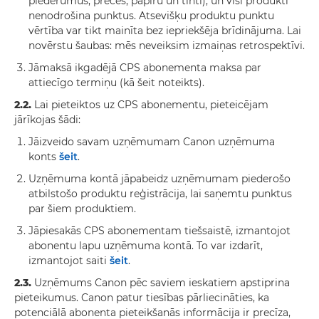
piederumus, preces, papīru un tinti), un visi produkti
nenodrošina punktus. Atsevišķu produktu punktu
vērtība var tikt mainīta bez iepriekšēja brīdinājuma. Lai
novērstu šaubas: mēs neveiksim izmaiņas retrospektīvi.
Jāmaksā ikgadējā CPS abonementa maksa par
attiecīgo termiņu (kā šeit noteikts).
2.2.
Lai pieteiktos uz CPS abonementu, pieteicējam
jārīkojas šādi:
Jāizveido savam uzņēmumam Canon uzņēmuma
konts
šeit
.
Uzņēmuma kontā jāpabeidz uzņēmumam piederošo
atbilstošo produktu reģistrācija, lai saņemtu punktus
par šiem produktiem.
Jāpiesakās CPS abonementam tiešsaistē, izmantojot
abonentu lapu uzņēmuma kontā. To var izdarīt,
izmantojot saiti
šeit
.
2.3.
Uzņēmums Canon pēc saviem ieskatiem apstiprina
pieteikumus. Canon patur tiesības pārliecināties, ka
potenciālā abonenta pieteikšanās informācija ir precīza,