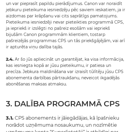
un var pieprasīt papildu pierādījumus. Canon var noraidīt
jebkuru pieteikuma iesniedzēju pēc saviem ieskatiem, ja ir
aizdomas par krāpšanu vai cits saprātīgs pamatojums.
Pieteikuma iesniedzēji nevar pieteikties programmā CPS,
ja iepriekš ir izslēgti no pašreiz esošām vai iepriekš
bijušām Canon programmām klientiem, tostarp
pašreizējās programmas CPS un tās priekšgājējām, vai arī
ir apturēta viņu dalība tajās.
2.4.
Ar šo jūs apliecināt un garantējat, ka visa informācija,
kas iesniegta kopā ar jūsu pieteikumu, ir patiesa un
precīza. Jebkura maldināšana var izraisīt tūlītēju jūsu CPS
abonementa darbības pārtraukšanu, neveicot ikgadējās
abonēšanas maksas atmaksu.
3. DALĪBA PROGRAMMĀ CPS
3.1.
CPS abonements ir jāiegādājas, kā īpašnieku
norādot uzņēmuma nosaukumu, un nozīmētie