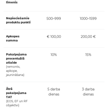
līmenis
Nepieciešamie
500–999
1000–1599
produktu punkti
Apkopes
€ 100,00
200,00 €
summa
Pakalpojuma
10%
15%
procentuālā
atlaide
(remonts,
apkope,
jaunināšana)
Ātrā
5 darba
3 darba
pakalpojuma
dienas
dienas
TAT
(EOS, EF un RF
objektīvi)