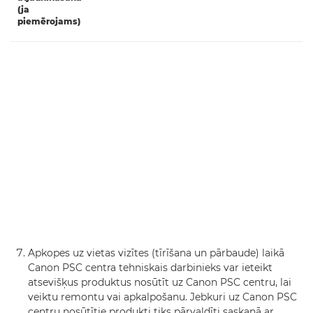
(ja
piemērojams)
Apkopes uz vietas vizītes (tīrīšana un pārbaude) laikā
Canon PSC centra tehniskais darbinieks var ieteikt
atsevišķus produktus nosūtīt uz Canon PSC centru, lai
veiktu remontu vai apkalpošanu. Jebkuri uz Canon PSC
centru nosūtītie produkti tiks pārvaldīti saskaņā ar