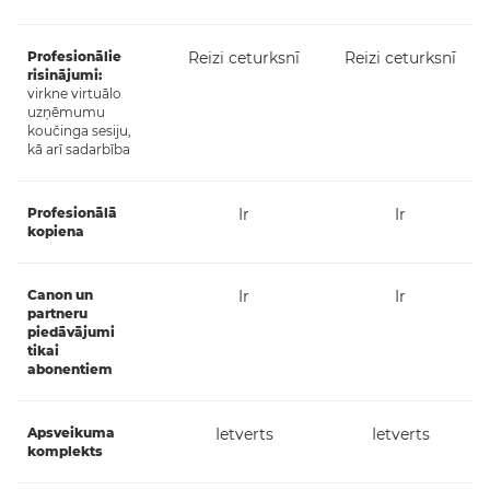
Profesionālie
Reizi ceturksnī
Reizi ceturksnī
risinājumi:
virkne virtuālo
uzņēmumu
koučinga sesiju,
kā arī sadarbība
Profesionālā
Ir
Ir
kopiena
Canon un
Ir
Ir
partneru
piedāvājumi
tikai
abonentiem
Apsveikuma
Ietverts
Ietverts
komplekts