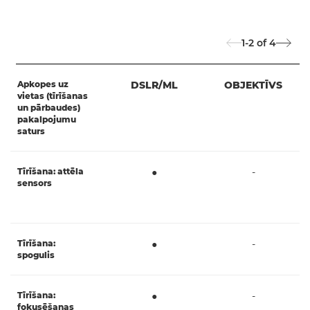
1-2
of
4
Apkopes uz
DSLR/ML
OBJEKTĪVS
vietas (tīrīšanas
un pārbaudes)
pakalpojumu
saturs
Tīrīšana: attēla
●
-
sensors
Tīrīšana:
●
-
spogulis
Tīrīšana:
●
-
fokusēšanas