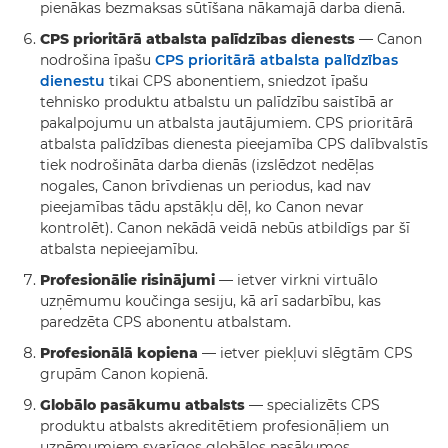
pienākas bezmaksas sūtīšana nākamajā darba dienā.
CPS prioritārā atbalsta palīdzības dienests
— Canon
nodrošina īpašu
CPS prioritārā atbalsta palīdzības
dienestu
tikai CPS abonentiem, sniedzot īpašu
tehnisko produktu atbalstu un palīdzību saistībā ar
pakalpojumu un atbalsta jautājumiem. CPS prioritārā
atbalsta palīdzības dienesta pieejamība CPS dalībvalstīs
tiek nodrošināta darba dienās (izslēdzot nedēļas
nogales, Canon brīvdienas un periodus, kad nav
pieejamības tādu apstākļu dēļ, ko Canon nevar
kontrolēt). Canon nekādā veidā nebūs atbildīgs par šī
atbalsta nepieejamību.
Profesionālie risinājumi
— ietver virkni virtuālo
uzņēmumu koučinga sesiju, kā arī sadarbību, kas
paredzēta CPS abonentu atbalstam.
Profesionālā kopiena
— ietver piekļuvi slēgtām CPS
grupām Canon kopienā.
Globālo pasākumu atbalsts
— specializēts CPS
produktu atbalsts akreditētiem profesionāļiem un
uzņēmumiem svarīgos globālos pasākumos.