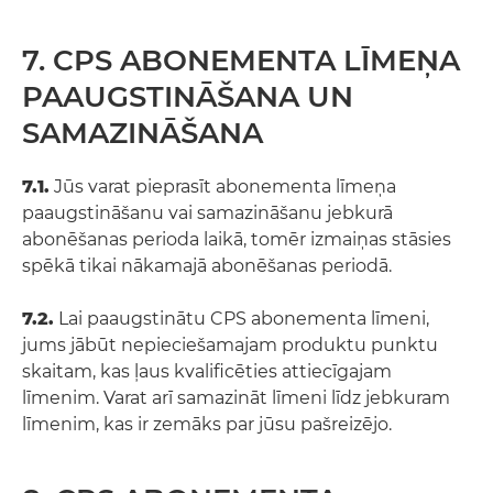
7. CPS ABONEMENTA LĪMEŅA
PAAUGSTINĀŠANA UN
SAMAZINĀŠANA
7.1.
Jūs varat pieprasīt abonementa līmeņa
paaugstināšanu vai samazināšanu jebkurā
abonēšanas perioda laikā, tomēr izmaiņas stāsies
spēkā tikai nākamajā abonēšanas periodā.
7.2.
Lai paaugstinātu CPS abonementa līmeni,
jums jābūt nepieciešamajam produktu punktu
skaitam, kas ļaus kvalificēties attiecīgajam
līmenim. Varat arī samazināt līmeni līdz jebkuram
līmenim, kas ir zemāks par jūsu pašreizējo.