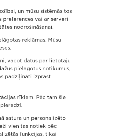
rošībai, un mūsu sistēmās tos
s preferences vai ar serveri
itātes nodrošināšanai.
elāgotas reklāmas. Mūsu
eses.
i, vācot datus par lietotāju
 dažus pielāgotus notikumus,
 padziļināti izprast
ācijas rīkiem. Pēc tam šie
pieredzi.
ā satura un personalizēto
ieži vien tas notiek pēc
izētās funkcijas, tikai