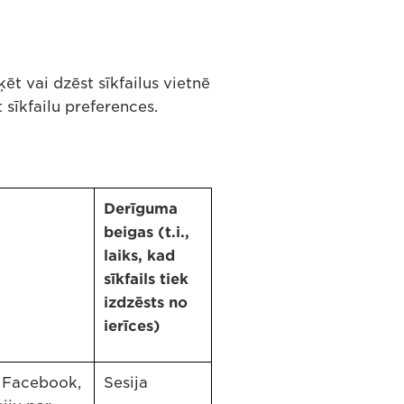
ēt vai dzēst sīkfailus vietnē
 sīkfailu preferences.
Derīguma
beigas (t.i.,
laiks, kad
sīkfails tiek
izdzēsts no
ierīces)
o Facebook,
Sesija