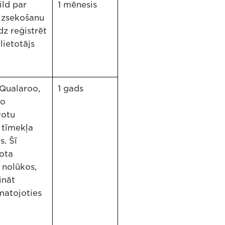
ild par
1 mēnesis
izsekošanu
dz reģistrēt
lietotājs
 Qualaroo,
1 gads
jo
votu
 tīmekļa
s. Šī
tota
 nolūkos,
ināt
matojoties