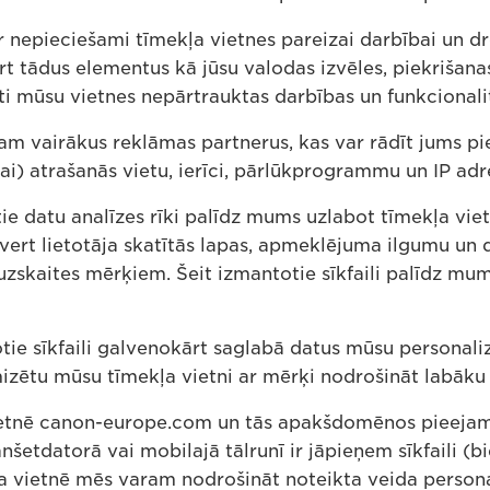
 ir nepieciešami tīmekļa vietnes pareizai darbībai un d
ert tādus elementus kā jūsu valodas izvēles, piekrišana
dzēti mūsu vietnes nepārtrauktas darbības un funkcional
m vairākus reklāmas partnerus, kas var rādīt jums pi
kai) atrašanās vietu, ierīci, pārlūkprogrammu un IP adr
 datu analīzes rīki palīdz mums uzlabot tīmekļa vietn
tvert lietotāja skatītās lapas, apmeklējuma ilgumu un
zskaites mērķiem. Šeit izmantotie sīkfaili palīdz mums
tie sīkfaili galvenokārt saglabā datus mūsu personaliz
imizētu mūsu tīmekļa vietni ar mērķi nodrošināt labāku 
vietnē canon-europe.com un tās apakšdomēnos pieejam
anšetdatorā vai mobilajā tālrunī ir jāpieņem sīkfaili (b
a vietnē mēs varam nodrošināt noteikta veida personal