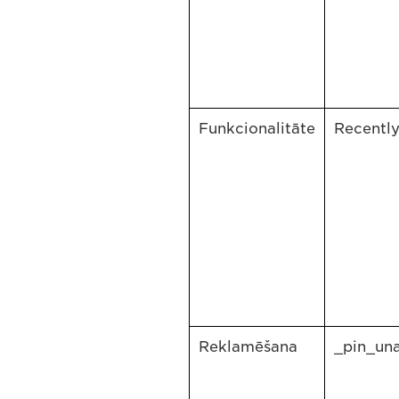
Funkcionalitāte
Recentl
Reklamēšana
_pin_un