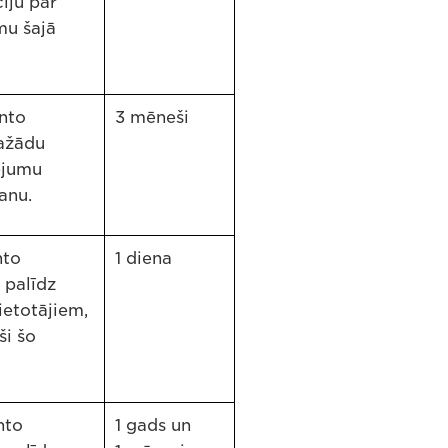
iju par
mu šajā
anto
3 mēneši
dažādu
ējumu
anu.
nto
1 diena
 palīdz
ietotājiem,
ši šo
nto
1 gads un