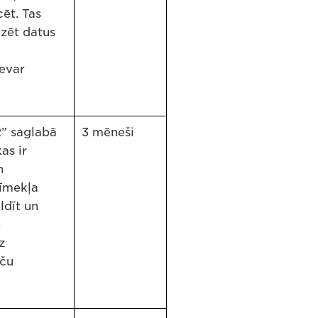
cēt. Tas
izēt datus
nevar
” saglabā
3 mēneši
as ir
n
īmekļa
ldīt un
n
z
nču