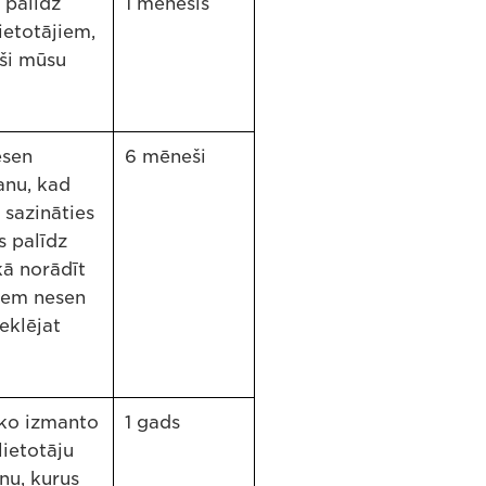
 palīdz
1 mēnesis
ietotājiem,
uši mūsu
esen
6 mēneši
anu, kad
 sazināties
s palīdz
kā norādīt
iem nesen
eklējat
 ko izmanto
1 gads
lietotāju
nu, kurus