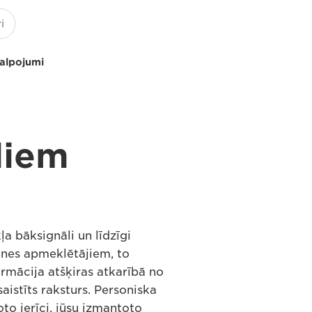
kalpojumi
liem
ļa bāksignāli un līdzīgi
etnes apmeklētājiem, to
rmācija atšķiras atkarībā no
istīts raksturs. Personiska
oto ierīci, jūsu izmantoto