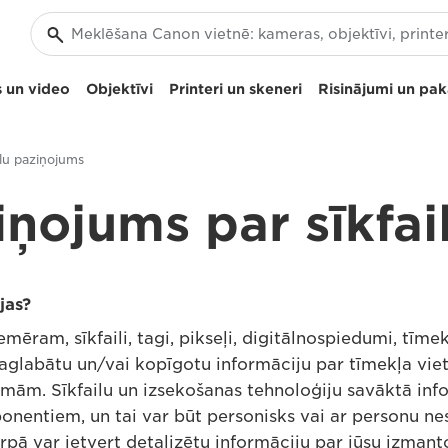
 un video
Objektīvi
Printeri un skeneri
Risinājumi un pa
ilu paziņojums
iņojums par sīkfai
jas?
mēram, sīkfaili, tagi, pikseļi, digitālnospiedumi, tīmek
i saglabātu un/vai kopīgotu informāciju par tīmekļa vi
m. Sīkfailu un izsekošanas tehnoloģiju savāktā info
nentiem, un tai var būt personisks vai ar personu nesa
arpā var ietvert detalizētu informāciju par jūsu izmant