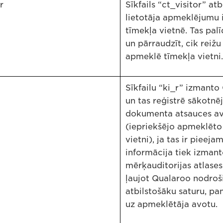
r
Sīkfails “ct_visitor” atb
lietotāja apmeklējumu 
tīmekļa vietnē. Tas palī
un pārraudzīt, cik reižu 
apmeklē tīmekļa vietni.
Sīkfailu “ki_r” izmanto
un tas reģistrē sākotnē
dokumenta atsauces a
(iepriekšējo apmeklēto
vietni), ja tas ir pieejam
informācija tiek izman
mērķauditorijas atlases
ļaujot Qualaroo nodroš
atbilstošāku saturu, pa
uz apmeklētāja avotu.