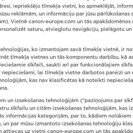
esi, iepriekšējo tīmekļa vietni, ko apmeklējāt, informā
 mūsu reklāmām, un informāciju par jūsu pārlūkošana
bām). Vietnē canon-europe.com un tās apakšdomēnos 
personalizēt saturu, atvieglotu navigāciju, pielāgotu u
 tehnoloģijas, ko izmantojam savā tīmekļa vietnē, ir no
ināt tīmekļa vietnes un tās komponentu darbību, kā ar
ciešamie sīkfaili, saukti arī par funkcionālajiem sīkfai
 ir nepieciešami, lai tīmekļa vietne darbotos pareizi un
hnoloģijām, kas nav klasificētas kā noteikti nepiecieš
ana.
em un izsekošanas tehnoloģijām (“paziņojums par sīkfa
katru sīkfailu un citām izsekošanas tehnoloģijām, kas
ās informācijas kategorijām, par to, kādiem nolūkiem s
, un par mūsu izmantoto izsekošanas tehnoloģiju klasif
em attiecas uz vietni canon-europe.com un tās apakš