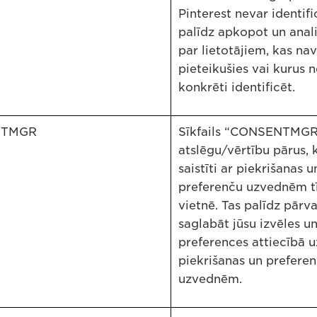
Pinterest nevar identifi
palīdz apkopot un anal
par lietotājiem, kas nav
pieteikušies vai kurus 
konkrēti identificēt.
NTMGR
Sīkfails “CONSENTMGR
atslēgu/vērtību pārus, k
saistīti ar piekrišanas u
preferenču uzvednēm t
vietnē. Tas palīdz pārva
saglabāt jūsu izvēles u
preferences attiecībā u
piekrišanas un prefere
uzvednēm.