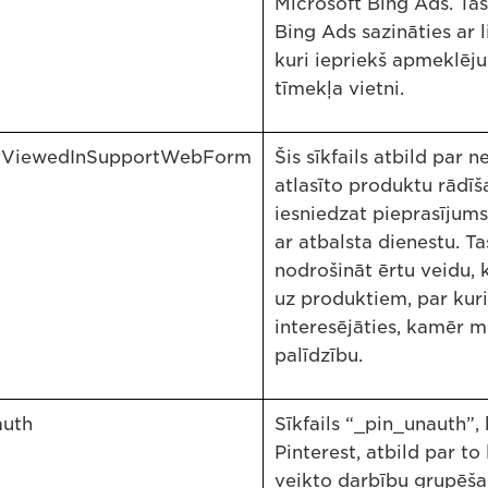
Microsoft Bing Ads. Tas
Bing Ads sazināties ar l
kuri iepriekš apmeklēj
tīmekļa vietni.
yViewedInSupportWebForm
Šis sīkfails atbild par n
atlasīto produktu rādīš
iesniedzat pieprasījums
ar atbalsta dienestu. Ta
nodrošināt ērtu veidu, 
uz produktiem, par kur
interesējāties, kamēr m
palīdzību.
auth
Sīkfails “_pin_unauth”,
Pinterest, atbild par to 
veikto darbību grupēša