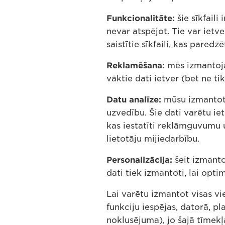
Funkcionalitāte:
šie sīkfaili
nevar atspējot. Tie var ietv
saistītie sīkfaili, kas pare
Reklamēšana:
mēs izmantoja
vāktie dati ietver (bet ne ti
Datu analīze:
mūsu izmantotie
uzvedību. Šie dati varētu ie
kas iestatīti reklāmguvumu u
lietotāju mijiedarbību.
Personalizācija:
šeit izmanto
dati tiek izmantoti, lai opt
Lai varētu izmantot visas 
funkciju iespējas, datorā, pl
noklusējuma), jo šajā tīmekļ