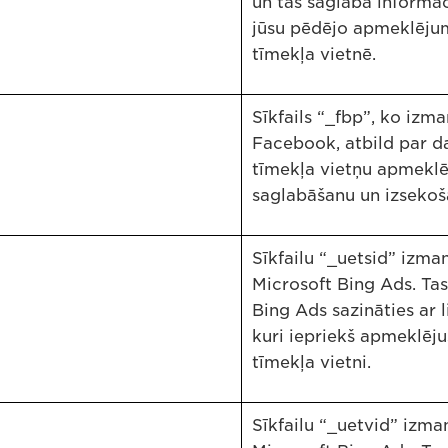
un tas saglabā informāc
jūsu pēdējo apmeklēju
tīmekļa vietnē.
Sīkfails “_fbp”, ko izm
Facebook, atbild par 
tīmekļa vietņu apmekl
saglabāšanu un izsekoš
Sīkfailu “_uetsid” izma
Microsoft Bing Ads. Tas
Bing Ads sazināties ar l
kuri iepriekš apmeklēju
tīmekļa vietni.
Sīkfailu “_uetvid” izma