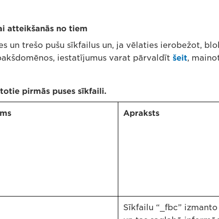
ai atteikšanās no tiem
un trešo pušu sīkfailus un, ja vēlaties ierobežot, bloķ
akšdomēnos, iestatījumus varat pārvaldīt
šeit
, mainot
otie pirmās puses sīkfaili.
ums
Apraksts
Sīkfailu “_fbc” izmant