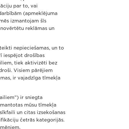
ciju par to, vai
s darbībām (apmeklējuma
mēs izmantojam šīs
n novērtētu reklāmas un
teikti nepieciešamas, un to
ī iespējot drošības
liem, tiek aktivizēti bez
 droši. Visiem pārējiem
amas, ir vajadzīga tīmekļa
iliem”) ir sniegta
 izmantotas mūsu tīmekļa
īkfaili un citas izsekošanas
ikāciju četrās kategorijās.
domēniem.