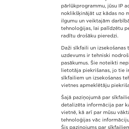
pārlūkprogrammu, jūsu IP adr
noklikšķinājāt uz kādas no
ilgumu un veiktajām darbī
tehnoloģijas, lai palīdzētu 
radītu drošāku pieredzi.
Daži sīkfaili un izsekošanas
uzdevums ir tehniski nodroš
pasākumus. Šie noteikti nepie
lietotāja piekrišanas, jo tie
sīkfailiem un izsekošanas te
vietnes apmeklētāju piekriš
Šajā paziņojumā par sīkfaili
detalizēta informācija par 
vietnē, kā arī par mūsu vākt
tehnoloģijas vāc informāciju
Šis paziņojums par sīkfaili