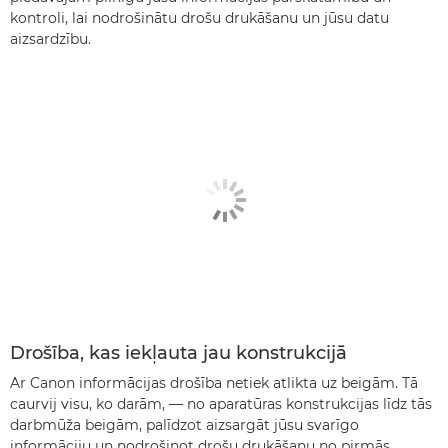
kontroli, lai nodrošinātu drošu drukāšanu un jūsu datu
aizsardzību.
Drošība, kas iekļauta jau konstrukcijā
Ar Canon informācijas drošība netiek atlikta uz beigām. Tā
caurvij visu, ko darām, — no aparatūras konstrukcijas līdz tās
darbmūža beigām, palīdzot aizsargāt jūsu svarīgo
informāciju un nodrošinot drošu drukāšanu no pirmās