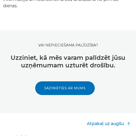
dienas.
VAI NEPIECIEŠAMA PALĪDZĪBA?
Uzziniet, kā mēs varam palīdzēt jūsu
uzņēmumam uzturēt drošību.
SAZINIETIES AR MUMS
Atpakaļ uz augšu