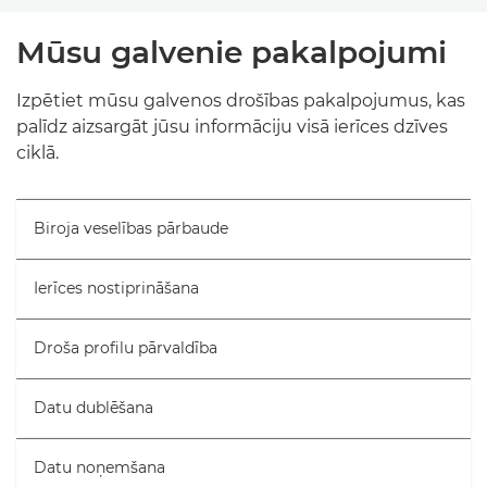
MŪSU PAKALPOJUMI
Mūsu galvenie pakalpojumi
ABONEMENTA PAKALPOJUMI
Izpētiet mūsu galvenos drošības pakalpojumus, kas
palīdz aizsargāt jūsu informāciju visā ierīces dzīves
SAISTĪTI PRODUKTI
ciklā.
IZPĒTIET VAIRĀK
Biroja veselības pārbaude
SAZINIETIES AR MUMS
Ierīces nostiprināšana
Droša profilu pārvaldība
Datu dublēšana
Datu noņemšana