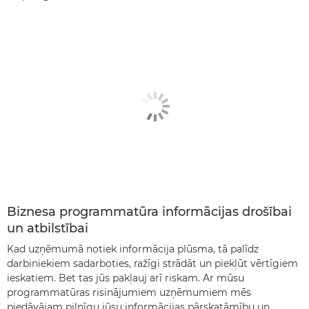
Biznesa programmatūra informācijas drošībai
un atbilstībai
Kad uzņēmumā notiek informācija plūsma, tā palīdz
darbiniekiem sadarboties, ražīgi strādāt un piekļūt vērtīgiem
ieskatiem. Bet tas jūs pakļauj arī riskam. Ar mūsu
programmatūras risinājumiem uzņēmumiem mēs
piedāvājam pilnīgu jūsu informācijas pārskatāmību un