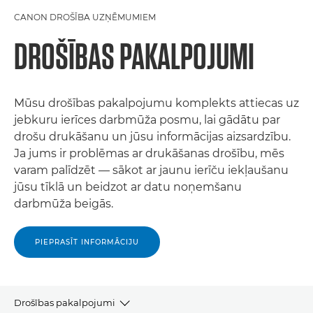
CANON DROŠĪBA UZŅĒMUMIEM
DROŠĪBAS PAKALPOJUMI
Mūsu drošības pakalpojumu komplekts attiecas uz
jebkuru ierīces darbmūža posmu, lai gādātu par
drošu drukāšanu un jūsu informācijas aizsardzību.
Ja jums ir problēmas ar drukāšanas drošību, mēs
varam palīdzēt — sākot ar jaunu ierīču iekļaušanu
jūsu tīklā un beidzot ar datu noņemšanu
darbmūža beigās.
PIEPRASĪT INFORMĀCIJU
Drošības pakalpojumi