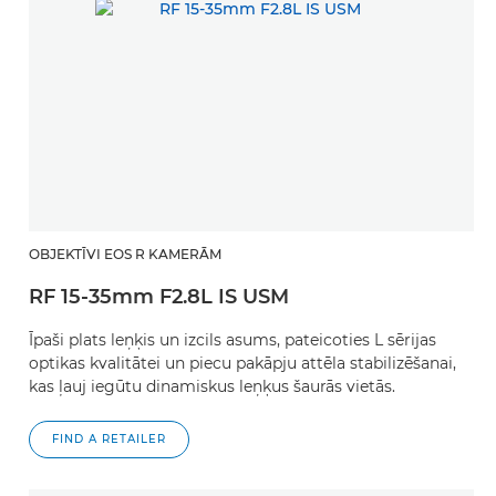
OBJEKTĪVI EOS R KAMERĀM
RF 15-35mm F2.8L IS USM
Īpaši plats leņķis un izcils asums, pateicoties L sērijas
optikas kvalitātei un piecu pakāpju attēla stabilizēšanai,
kas ļauj iegūtu dinamiskus leņķus šaurās vietās.
FIND A RETAILER