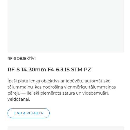
RF-S OBJEKTĪVI
RF-S 14-30mm F4-6.3 IS STM PZ
Īpaši plata leņķa objektīvs ar iebūvētu automātisko
tālummaiņu, kas nodrošina vienmērīgu tālummaiņas
pāreju — lieliski piemērots satura un videoemuāru
veidošanai.
FIND A RETAILER