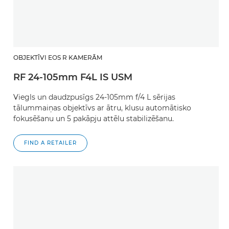
OBJEKTĪVI EOS R KAMERĀM
RF 24-105mm F4L IS USM
Viegls un daudzpusīgs 24-105mm f/4 L sērijas
tālummaiņas objektīvs ar ātru, klusu automātisko
fokusēšanu un 5 pakāpju attēlu stabilizēšanu.
FIND A RETAILER