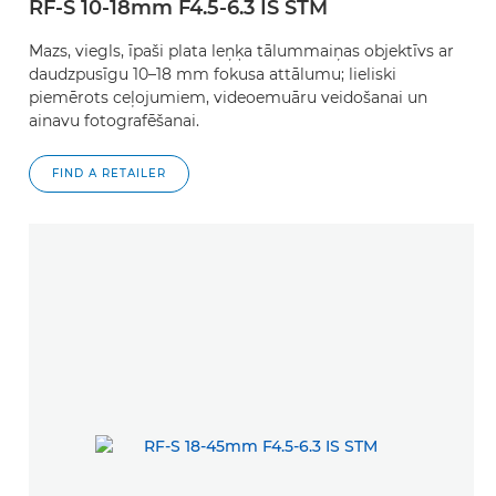
RF-S 10-18mm F4.5-6.3 IS STM
Mazs, viegls, īpaši plata leņķa tālummaiņas objektīvs ar
daudzpusīgu 10–18 mm fokusa attālumu; lieliski
piemērots ceļojumiem, videoemuāru veidošanai un
ainavu fotografēšanai.
FIND A RETAILER