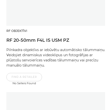
RF OBJEKTĪVI
RF 20-50mm F4L IS USM PZ
Pilnkadra objektīvs ar iebūvētu automātisko tālummaiņu.
Veidojiet dinamiskus videoklipus un fotogrāfijas ar
plūstošu servoierīces vadības tālummaiņu vai precīzu
manuālo tālummaiņu.
FIND A RETAILER
No Sellers Found