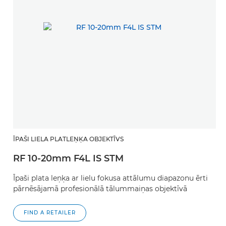
ĪPAŠI LIELA PLATLEŅĶA OBJEKTĪVS
RF 10-20mm F4L IS STM
Īpaši plata leņķa ar lielu fokusa attālumu diapazonu ērti
pārnēsājamā profesionālā tālummaiņas objektīvā
FIND A RETAILER