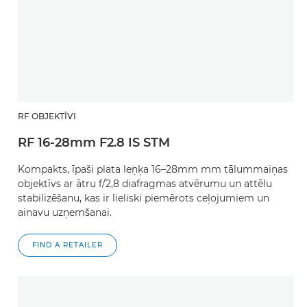
RF OBJEKTĪVI
RF 16-28mm F2.8 IS STM
Kompakts, īpaši plata leņķa 16–28mm mm tālummaiņas
objektīvs ar ātru f/2,8 diafragmas atvērumu un attēlu
stabilizēšanu, kas ir lieliski piemērots ceļojumiem un
ainavu uzņemšanai.
FIND A RETAILER