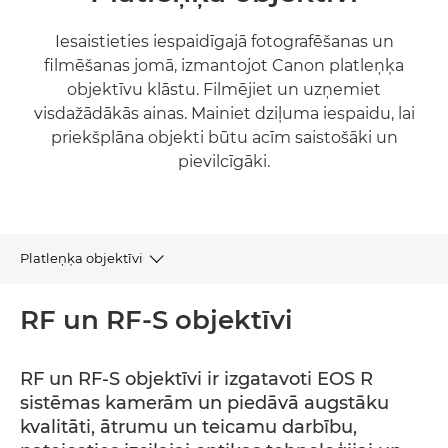
Iesaistieties iespaidīgajā fotografēšanas un
filmēšanas jomā, izmantojot Canon platleņķa
objektīvu klāstu. Filmējiet un uzņemiet
visdažādākās ainas. Mainiet dziļuma iespaidu, lai
priekšplāna objekti būtu acīm saistošāki un
pievilcīgāki.
Platleņķa objektīvi
RF un RF-S
RF un RF-S objektīvi
EF
RF un RF-S objektīvi ir izgatavoti EOS R
sistēmas kamerām un piedāvā augstāku
EF-S
kvalitāti, ātrumu un teicamu darbību,