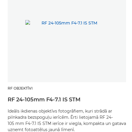
RF OBJEKTĪVI
RF 24-105mm F4-7.1 IS STM
Ideāls ikdienas objektīvs fotogrāfiem, kuri strādā ar
pilnkadra bezspoguļu ierīcēm. Ērti lietojamā RF 24-
105 mm F4-7.1 IS STM ierīce ir viegla, kompakta un gatava
uzņemt fotoattēlus jaunā līmenī.