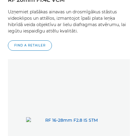
RF 20mm F1.4L VCM
Uzņemiet plašākas ainavas un drosmīgākus stāstus
videoklipos un attēlos, izmantojot īpaši plata leņķa
hibrīdā veida objektīvu ar lielu diafragmas atvērumu, lai
iegūtu iespaidīgu attēlu kvalitāti.
FIND A RETAILER