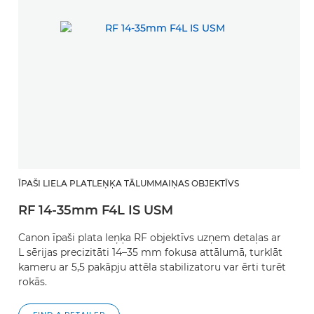
ĪPAŠI LIELA PLATLEŅĶA TĀLUMMAIŅAS OBJEKTĪVS
RF 14-35mm F4L IS USM
Canon īpaši plata leņķa RF objektīvs uzņem detaļas ar
L sērijas precizitāti 14–35 mm fokusa attālumā, turklāt
kameru ar 5,5 pakāpju attēla stabilizatoru var ērti turēt
rokās.