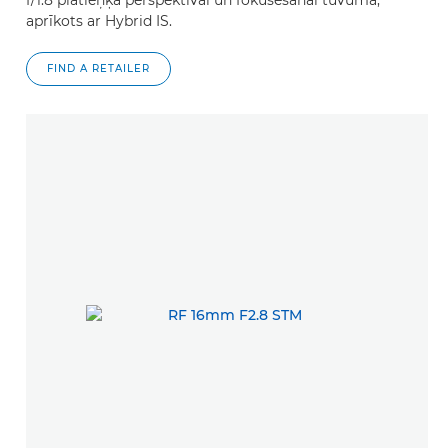
f/1.8 platleņķa perspektīvai un fokusēšanai tuvumā;
aprīkots ar Hybrid IS.
FIND A RETAILER