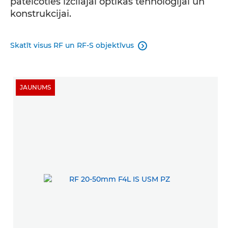
pateicoties izcilajai optikas tehnoloģijai un
konstrukcijai.
Skatīt visus RF un RF-S objektīvus

JAUNUMS