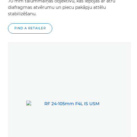
70 mm tālummaiņas objektīvu, kas lepojas ar ātru
diafragmas atvērumu un piecu pakāpju attēlu
stabilizēšanu.
FIND A RETAILER