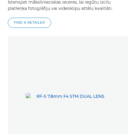
Īstenojiet mākslinieciskas ieceres, lai iegūtu izcilu
platleņķa fotogrāfiju vai videoklipu attēlu kvalitāti.
FIND A RETAILER