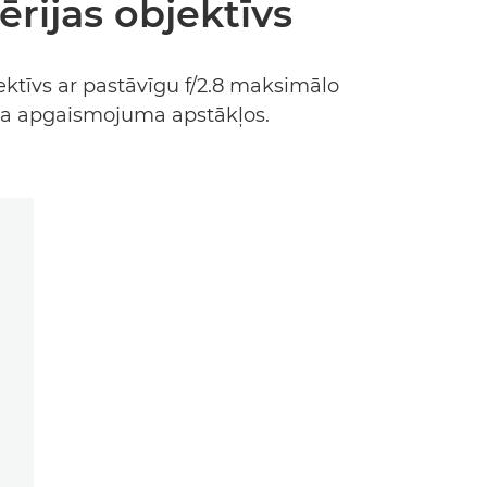
ērijas objektīvs
ektīvs ar pastāvīgu f/2.8 maksimālo
āja apgaismojuma apstākļos.