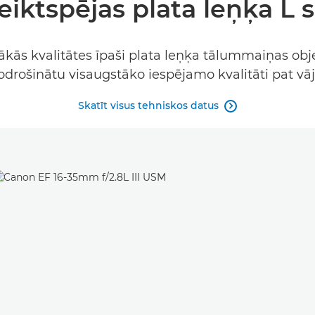
eiktspējas plata leņķa L s
tākās kvalitātes īpaši plata leņķa tālummaiņas obj
odrošinātu visaugstāko iespējamo kvalitāti pat v
Skatīt visus tehniskos datus
