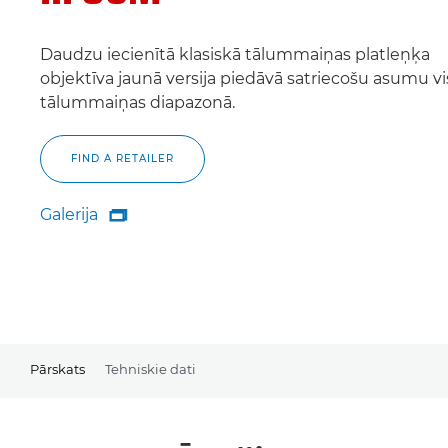
Daudzu iecienītā klasiskā tālummaiņas platleņķa
objektīva jaunā versija piedāvā satriecošu asumu vi
tālummaiņas diapazonā.
FIND A RETAILER
Galerija

Galerija
Pārskats
Tehniskie dati