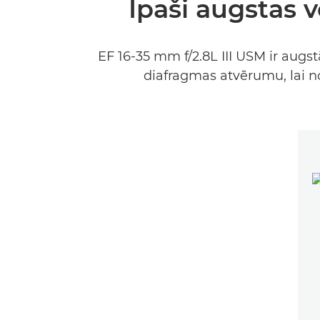
Īpaši augstas v
EF 16-35 mm f/2.8L III USM ir augs
diafragmas atvērumu, lai n