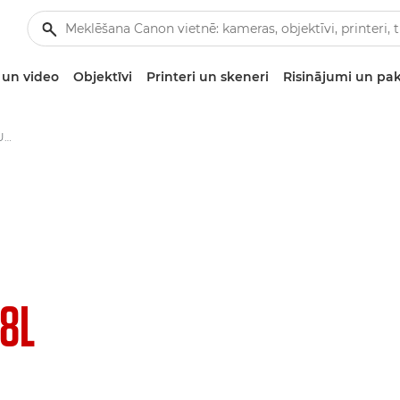
un video
Objektīvi
Printeri un skeneri
Risinājumi un pa
Canon EF 16-35mm f/2.8L III USM - Objektīvi — kamera un fotoobjektīvi
.8L