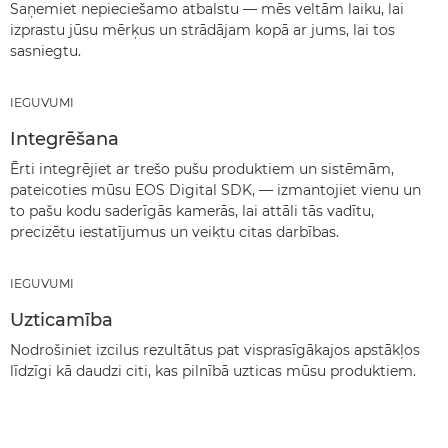
Saņemiet nepieciešamo atbalstu — mēs veltām laiku, lai
izprastu jūsu mērķus un strādājam kopā ar jums, lai tos
sasniegtu.
IEGUVUMI
Integrēšana
Ērti integrējiet ar trešo pušu produktiem un sistēmām,
pateicoties mūsu EOS Digital SDK, — izmantojiet vienu un
to pašu kodu saderīgās kamerās, lai attāli tās vadītu,
precizētu iestatījumus un veiktu citas darbības.
IEGUVUMI
Uzticamība
Nodrošiniet izcilus rezultātus pat visprasīgākajos apstākļos
līdzīgi kā daudzi citi, kas pilnībā uzticas mūsu produktiem.