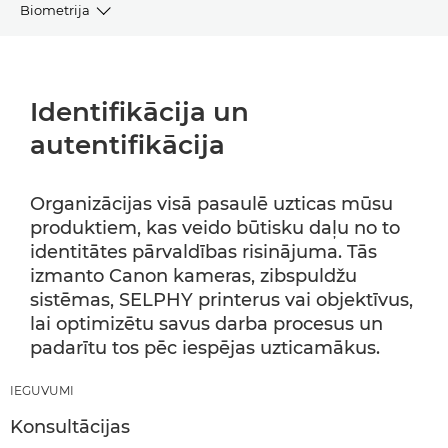
Biometrija
IEGUVUMI
Identifikācija un
SEKTORI
autentifikācija
KĀDĒĻ TIEŠI CANON
Organizācijas visā pasaulē uzticas mūsu
produktiem, kas veido būtisku daļu no to
identitātes pārvaldības risinājuma. Tās
izmanto Canon kameras, zibspuldžu
sistēmas, SELPHY printerus vai objektīvus,
lai optimizētu savus darba procesus un
padarītu tos pēc iespējas uzticamākus.
IEGUVUMI
Konsultācijas