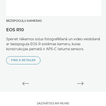
BEZSPOGUĻU KAMERAS
B
EOS R10
E
Speriet nākamos soļus fotografēšanā un video veidošanā
Uz
ar bezspoguļa EOS R sistēmas kameru, kuras
t
konstrukcijas pamatā ir APS-C lieluma sensors.
g
FIND A RETAILER
SAZINĀTIES AR MUMS