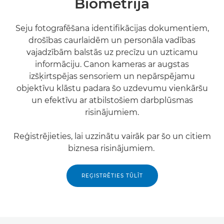
Biometrija
Seju fotografēšana identifikācijas dokumentiem,
drošības caurlaidēm un personāla vadības
vajadzībām balstās uz precīzu un uzticamu
informāciju. Canon kameras ar augstas
izšķirtspējas sensoriem un nepārspējamu
objektīvu klāstu padara šo uzdevumu vienkāršu
un efektīvu ar atbilstošiem darbplūsmas
risinājumiem.
Reģistrējieties, lai uzzinātu vairāk par šo un citiem
biznesa risinājumiem.
REĢISTRĒTIES TŪLĪT