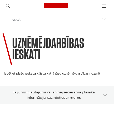
Canon Logo, back to ho
Ieskati
Pārsl
Canon
UZŅĒMĒJDARBĪBAS
Risinājumi un pakalpojumi
IESKATI
Izpētiet plašo ieskatu klāstu katrā jūsu uzņēmējdarbības nozarē
Ja jums ir jautājumi vai arī nepieciešama plašāka
informācija, sazinieties ar mums
Jaunumi