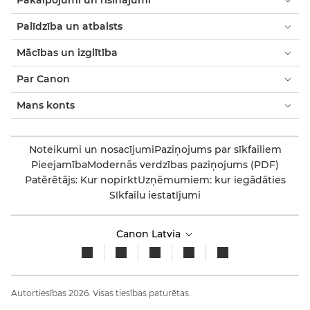
Pakalpojumi un risinājumi
Palīdzība un atbalsts
Mācības un izglītība
Par Canon
Mans konts
Noteikumi un nosacījumi
Paziņojums par sīkfailiem
Pieejamība
Modernās verdzības paziņojums (PDF)
Patērētājs: Kur nopirkt
Uzņēmumiem: kur iegādāties
Sīkfailu iestatījumi
Canon Latvia
Autortiesības 2026. Visas tiesības paturētas.