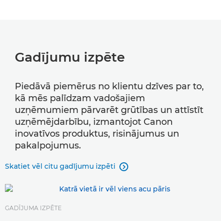
Gadījumu izpēte
Piedāvā piemērus no klientu dzīves par to,
kā mēs palīdzam vadošajiem
uzņēmumiem pārvarēt grūtības un attīstīt
uzņēmējdarbību, izmantojot Canon
inovatīvos produktus, risinājumus un
pakalpojumus.
Skatiet vēl citu gadījumu izpēti

GADĪJUMA IZPĒTE