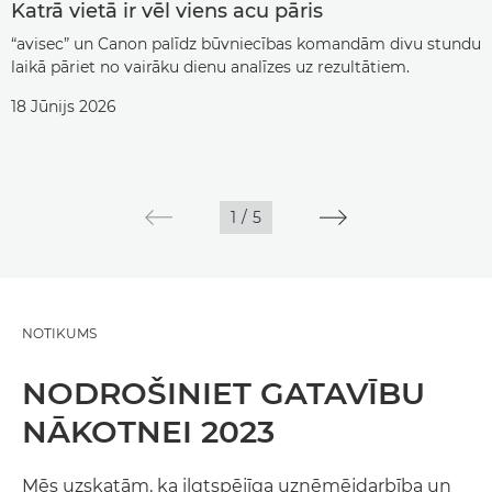
Katrā vietā ir vēl viens acu pāris
“avisec” un Canon palīdz būvniecības komandām divu stundu
laikā pāriet no vairāku dienu analīzes uz rezultātiem.
18 Jūnijs 2026
1
/
5
NOTIKUMS
NODROŠINIET GATAVĪBU
NĀKOTNEI 2023
Mēs uzskatām, ka ilgtspējīga uzņēmējdarbība un