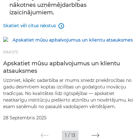
nākotnes uzņēmējdarbības
izaicinājumiem.
Skatiet vēl citus rakstus

RAKSTS
Apskatiet mūsu apbalvojumus un klientu
atsauksmes
Uzziniet, kāpēc sadarbība ar mums sniedz priekšrocības no
gadu desmitiem koptas izcilības un godalgotu inovāciju
tradīcijas. No kvalitātes līdz ilgtspējībai — apskatiet
neatkarīgu institūciju piešķirto atzinību un novērtējumu, ko
esam saņēmuši no pasaulē vadošajiem vērtētājiem.
28 Septembris 2025
1
/
13