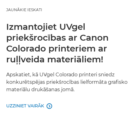
JAUNĀKIE IESKATI
Raksti
Izmantojiet UVgel
Gadījumu izpēte
priekšrocības ar Canon
Colorado printeriem ar
ruļļveida materiāliem!
Apskatiet, kā UVgel Colorado printeri sniedz
konkurētspējas priekšrocības lielformāta grafisko
materiālu drukāšanas jomā.
UZZINIET VAIRĀK
