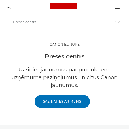
Canon Logo, back to ho
Preses centrs
Pārsl
Canon
CANON EUROPE
Preses centrs
Uzziniet jaunumus par produktiem,
uzņēmuma paziņojumus un citus Canon
jaunumus.
SAZINĀTIES AR MUMS