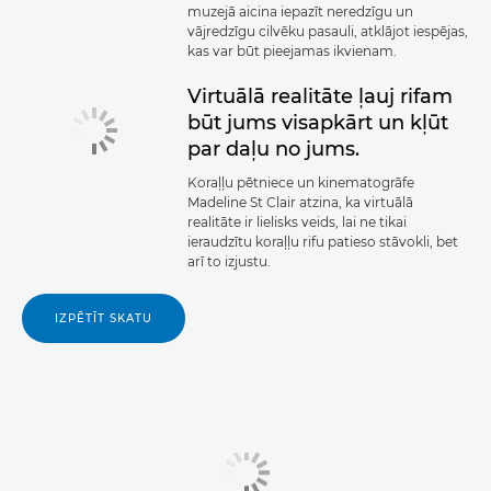
muzejā aicina iepazīt neredzīgu un
vājredzīgu cilvēku pasauli, atklājot iespējas,
kas var būt pieejamas ikvienam.
Virtuālā realitāte ļauj rifam
būt jums visapkārt un kļūt
par daļu no jums.
Koraļļu pētniece un kinematogrāfe
Madeline St Clair atzina, ka virtuālā
realitāte ir lielisks veids, lai ne tikai
ieraudzītu koraļļu rifu patieso stāvokli, bet
arī to izjustu.
IZPĒTĪT SKATU