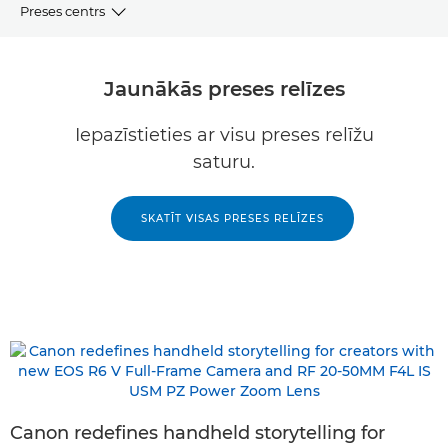
Preses centrs
Preses relīzes
Jaunākās preses relīzes
SKATĪT
Iepazīstieties ar visu preses relīžu
saturu.
Resursi
Sabiedrisko attiecību kontaktinformācija
SKATĪT VISAS PRESES RELĪZES
Attēlu bibliotēka
Canon redefines handheld storytelling for