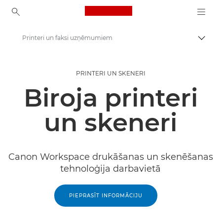
Canon Logo, back to ho
Printeri un faksi uzņēmumiem
Pārsl
Canon
PRINTERI UN SKENERI
Risinājumi un pakalpojumi
Biroja printeri
Produkti uzņēmumiem
un skeneri
Canon Workspace drukāšanas un skenēšanas
tehnoloģija darbavietā
PIEPRASĪT INFORMĀCIJU