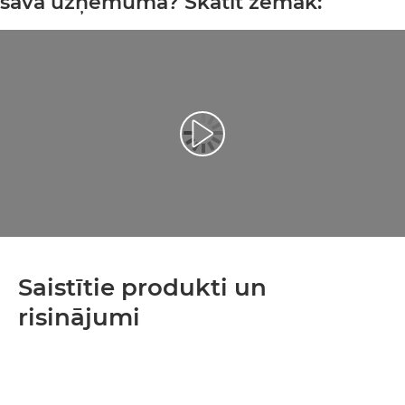
savā uzņēmumā? Skatīt zemāk:
Atskaņot videoklipu
Saistītie produkti un
risinājumi