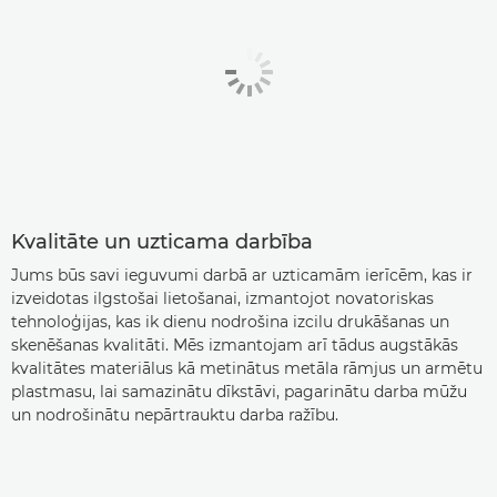
Kvalitāte un uzticama darbība
Jums būs savi ieguvumi darbā ar uzticamām ierīcēm, kas ir
izveidotas ilgstošai lietošanai, izmantojot novatoriskas
tehnoloģijas, kas ik dienu nodrošina izcilu drukāšanas un
skenēšanas kvalitāti. Mēs izmantojam arī tādus augstākās
kvalitātes materiālus kā metinātus metāla rāmjus un armētu
plastmasu, lai samazinātu dīkstāvi, pagarinātu darba mūžu
un nodrošinātu nepārtrauktu darba ražību.