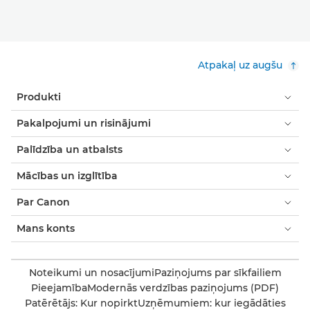
Atpakaļ uz augšu
Produkti
Pakalpojumi un risinājumi
Palīdzība un atbalsts
Mācības un izglītība
Par Canon
Mans konts
Noteikumi un nosacījumi
Paziņojums par sīkfailiem
Pieejamība
Modernās verdzības paziņojums (PDF)
Patērētājs: Kur nopirkt
Uzņēmumiem: kur iegādāties