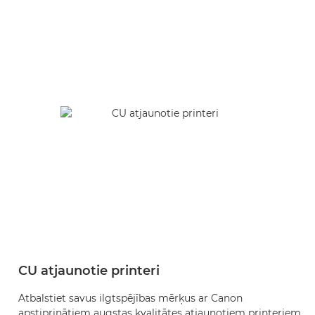
CU atjaunotie printeri
P
Atbalstiet savus ilgtspējības mērķus ar Canon
A
apstiprinātiem augstas kvalitātes atjaunotiem printeriem
i