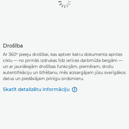
Drošība
Ar 360º pieeju drošībai, kas aptver katru dokumenta aprites
ciklu — no pirmās izdrukas līdz ierīces darbmūža beigām —
un ar jaunākajām drošības funkcijām, piemēram, drošu
autentifikāciju un šifrēšanu, mēs aizsargājam jūsu svarīgākos
datus un piedāvājam pilnīgu sirdsmieru.
Skatīt detalizētu informāciju
