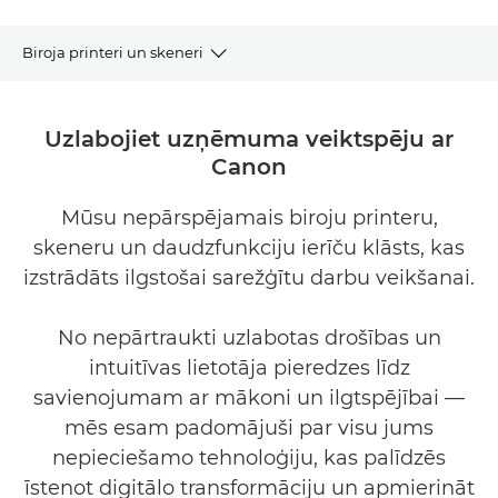
Biroja printeri un skeneri
Kopsavilkums
Uzlabojiet uzņēmuma veiktspēju ar
Canon
Funkcijas
Mūsu nepārspējamais biroju printeru,
Mūsu produkti
skeneru un daudzfunkciju ierīču klāsts, kas
Saistītie risinājumi
izstrādāts ilgstošai sarežģītu darbu veikšanai.
No nepārtraukti uzlabotas drošības un
intuitīvas lietotāja pieredzes līdz
savienojumam ar mākoni un ilgtspējībai —
mēs esam padomājuši par visu jums
nepieciešamo tehnoloģiju, kas palīdzēs
īstenot digitālo transformāciju un apmierināt