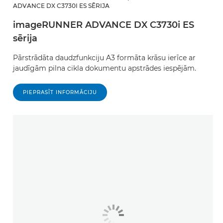
ADVANCE DX C3730I ES SĒRIJA
imageRUNNER ADVANCE DX C3730i ES
sērija
Pārstrādāta daudzfunkciju A3 formāta krāsu ierīce ar
jaudīgām pilna cikla dokumentu apstrādes iespējām.
PIEPRASĪT INFORMĀCIJU