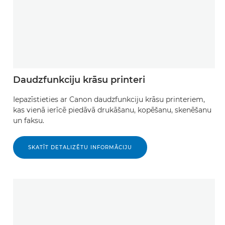
Daudzfunkciju krāsu printeri
Iepazīstieties ar Canon daudzfunkciju krāsu printeriem,
kas vienā ierīcē piedāvā drukāšanu, kopēšanu, skenēšanu
un faksu.
SKATĪT DETALIZĒTU INFORMĀCIJU