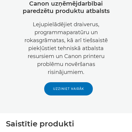
Canon uzņēmējdarbībai
paredzētu produktu atbalsts
Lejupielādējiet draiverus,
programmaparatūru un
rokasgrāmatas, kā arī tiešsaistē
piekļūstiet tehniskā atbalsta
resursiem un Canon printeru
problēmu novēršanas
risinājumiem.
UZZINIET VAIRĀK
Saistītie produkti