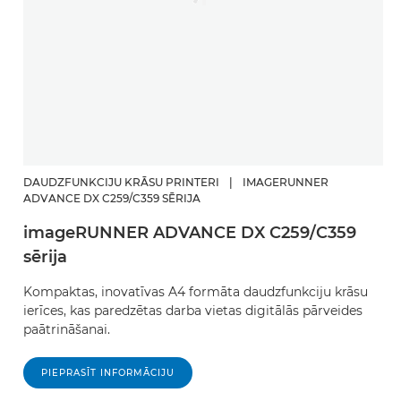
DAUDZFUNKCIJU KRĀSU PRINTERI
|
IMAGERUNNER
ADVANCE DX C259/C359 SĒRIJA
imageRUNNER ADVANCE DX C259/C359
sērija
Kompaktas, inovatīvas A4 formāta daudzfunkciju krāsu
ierīces, kas paredzētas darba vietas digitālās pārveides
paātrināšanai.
PIEPRASĪT INFORMĀCIJU