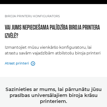
BIROJA PRINTERU KONFIGURATORS
VAI JUMS NEPIECIEŠAMA PALĪDZĪBA BIROJA PRINTERA
IZVĒLĒ?
Izmantojiet mūsu vienkāršo konfiguratoru, lai
atrastu savām vajadzībām atbilstošu biroja printeri
Atrast printeri

Sazinieties ar mums, lai pārrunātu jūsu
prasības universālajiem biroja krāsu
printeriem.