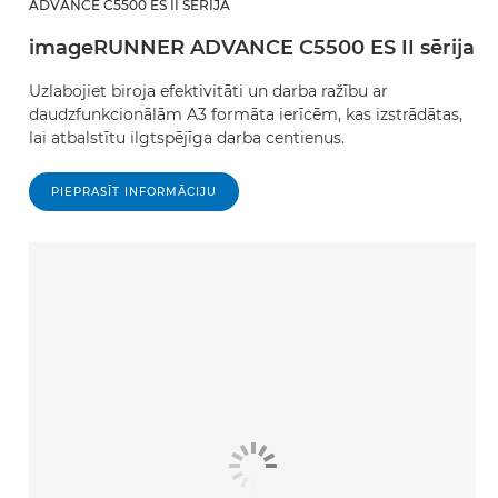
ADVANCE C5500 ES II SĒRIJA
imageRUNNER ADVANCE C5500 ES II sērija
Uzlabojiet biroja efektivitāti un darba ražību ar
daudzfunkcionālām A3 formāta ierīcēm, kas izstrādātas,
lai atbalstītu ilgtspējīga darba centienus.
PIEPRASĪT INFORMĀCIJU