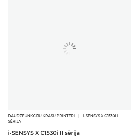
DAUDZFUNKCIJU KRĀSU PRINTERI
|
I-SENSYS X C1530I II
SĒRIJA
i-SENSYS X C1530i II sērija