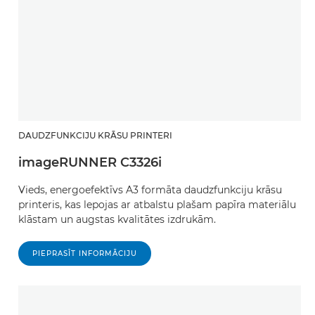
DAUDZFUNKCIJU KRĀSU PRINTERI
imageRUNNER C3326i
Vieds, energoefektīvs A3 formāta daudzfunkciju krāsu
printeris, kas lepojas ar atbalstu plašam papīra materiālu
klāstam un augstas kvalitātes izdrukām.
PIEPRASĪT INFORMĀCIJU