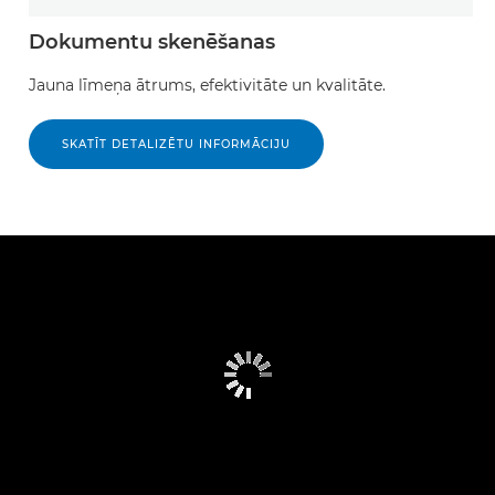
Dokumentu skenēšanas
Jauna līmeņa ātrums, efektivitāte un kvalitāte.
SKATĪT DETALIZĒTU INFORMĀCIJU