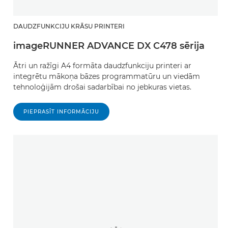
DAUDZFUNKCIJU KRĀSU PRINTERI
imageRUNNER ADVANCE DX C478 sērija
Ātri un ražīgi A4 formāta daudzfunkciju printeri ar
integrētu mākoņa bāzes programmatūru un viedām
tehnoloģijām drošai sadarbībai no jebkuras vietas.
PIEPRASĪT INFORMĀCIJU