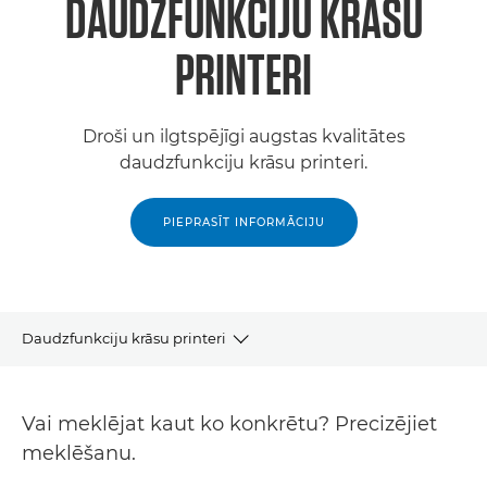
DAUDZFUNKCIJU KRĀSU
PRINTERI
Droši un ilgtspējīgi augstas kvalitātes
daudzfunkciju krāsu printeri.
PIEPRASĪT INFORMĀCIJU
Daudzfunkciju krāsu printeri
Produkti
Vai meklējat kaut ko konkrētu? Precizējiet
Atbalsts
meklēšanu.