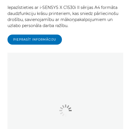
Iepazīstieties ar i-SENSYS X C1530i II sērijas A4 formāta
daudzfunkciju krāsu printeriem, kas sniedz pārliecinošu
drošību, savienojamību ar mākoņpakalpojumiem un
uzlabo personāla darba ražību.
PIEPRASĪT INFORMĀCIJU