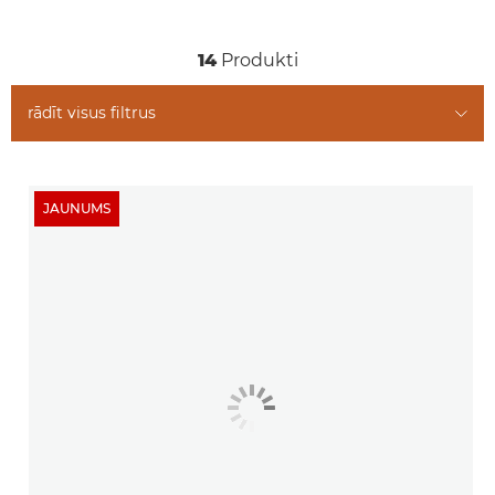
Saistītie produkti
14
Produkti
rādīt visus filtrus
JAUNUMS