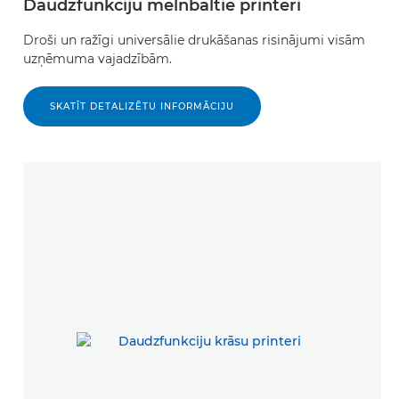
Daudzfunkciju melnbaltie printeri
Droši un ražīgi universālie drukāšanas risinājumi visām
uzņēmuma vajadzībām.
SKATĪT DETALIZĒTU INFORMĀCIJU