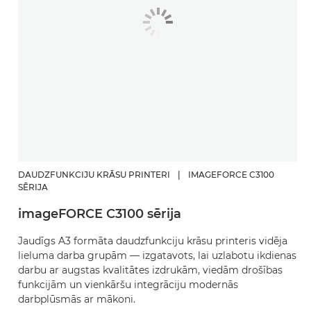
DAUDZFUNKCIJU KRĀSU PRINTERI
|
IMAGEFORCE C3100
SĒRIJA
imageFORCE C3100 sērija
Jaudīgs A3 formāta daudzfunkciju krāsu printeris vidēja
lieluma darba grupām — izgatavots, lai uzlabotu ikdienas
darbu ar augstas kvalitātes izdrukām, viedām drošības
funkcijām un vienkāršu integrāciju modernās
darbplūsmās ar mākoni.