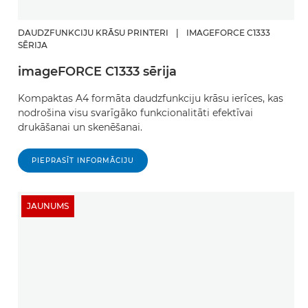
DAUDZFUNKCIJU KRĀSU PRINTERI
|
IMAGEFORCE C1333
SĒRIJA
imageFORCE C1333 sērija
Kompaktas A4 formāta daudzfunkciju krāsu ierīces, kas
nodrošina visu svarīgāko funkcionalitāti efektīvai
drukāšanai un skenēšanai.
PIEPRASĪT INFORMĀCIJU
JAUNUMS