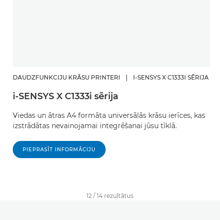
DAUDZFUNKCIJU KRĀSU PRINTERI
|
I-SENSYS X C1333I SĒRIJA
i-SENSYS X C1333i sērija
Viedas un ātras A4 formāta universālās krāsu ierīces, kas
izstrādātas nevainojamai integrēšanai jūsu tīklā.
PIEPRASĪT INFORMĀCIJU
12
/
14
rezultātus