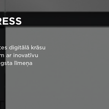
RESS
tes digitālā krāsu
m ar inovatīvu
ugsta līmeņa