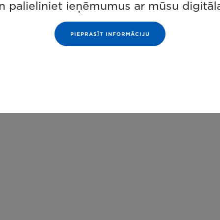
un palieliniet ieņēmumus ar mūsu digit
PIEPRASĪT INFORMĀCIJU