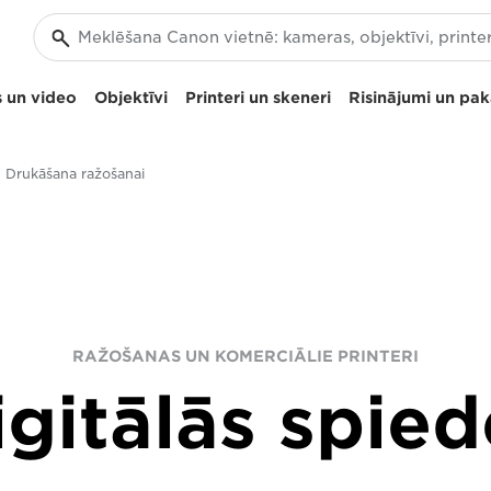
 un video
Objektīvi
Printeri un skeneri
Risinājumi un pa
Drukāšana ražošanai
RAŽOŠANAS UN KOMERCIĀLIE PRINTERI
igitālās spied