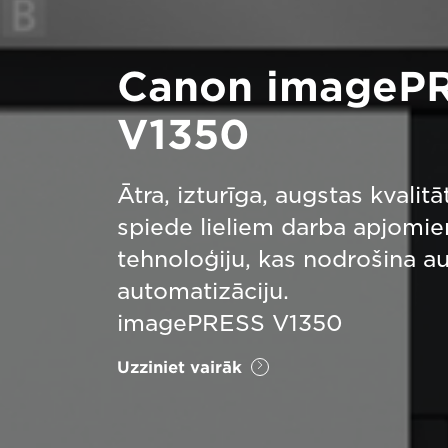
Canon imageP
V1350
Ātra, izturīga, augstas kvalitā
spiede lieliem darba apjomie
tehnoloģiju, kas nodrošina a
automatizāciju.
imagePRESS V1350
Uzziniet vairāk