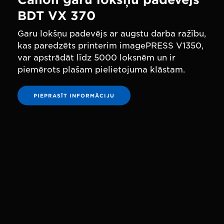
BDT VX 370
Garu lokšņu padevējs ar augstu darba ražību,
kas paredzēts printerim imagePRESS V1350,
var apstrādāt līdz 5000 loksnēm un ir
piemērots plašam pielietojuma klāstam.
PIEPRASĪT INFORMĀCIJU