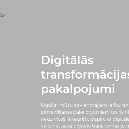
Digitālās
transformācija
pakalpojumi
Kopā ar mūsu apvienotajiem ierīču un 
pārvaldīšanas pakalpojumiem un risināj
neuzkrītoši integrētu papīru ar digitā
veiciniet savu digitālo transformāciju n