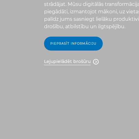
strādājat. Mūsu digitālās transformācij
piegādāti, izmantojot mākoni, uz vietas
palīdz jums sasniegt lielāku produktivi
drošību, atbilstību un ilgtspējību.
PIEPRASĪT INFORMĀCIJU
Lejupielādēt brošūru
