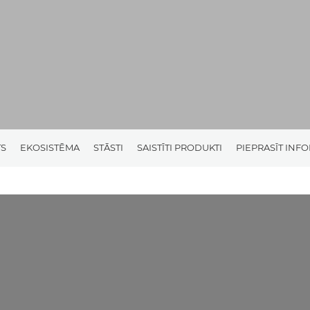
TS
EKOSISTĒMA
STĀSTI
SAISTĪTI PRODUKTI
PIEPRASĪT INF