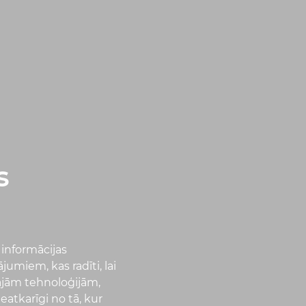
s
informācijas
umiem, kas radīti, lai
lajām tehnoloģijām,
eatkarīgi no tā, kur