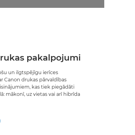
drukas pakalpojumi
šu un ilgtspējīgu ierīces
ar Canon drukas pārvaldības
sinājumiem, kas tiek piegādāti
ā: mākonī, uz vietas vai arī hibrīda