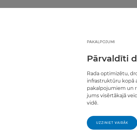
PAKALPOJUMI
Pārvaldīti 
Rada optimizētu, dro
infrastruktūru kopā 
pakalpojumiem un ri
jums visērtākajā veid
vidē.
UZZINIET VAIRĀK