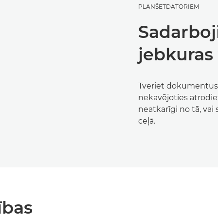
PLANŠETDATORIEM
Sadarboj
jebkuras 
Tveriet dokumentus
nekavējoties atrodi
neatkarīgi no tā, vai 
ceļā.
ības