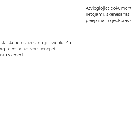
Atvieglojiet dokument
lietojamu skenēšanas 
pieejama no jebkuras v
tīkla skenerus, izmantojot vienkāršu
gitālos failus, vai skenējiet,
ntu skeneri.