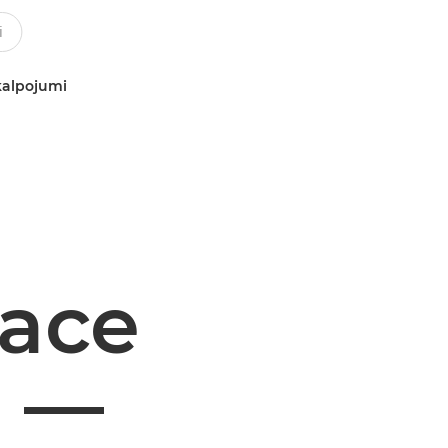
kalpojumi
ace
n —