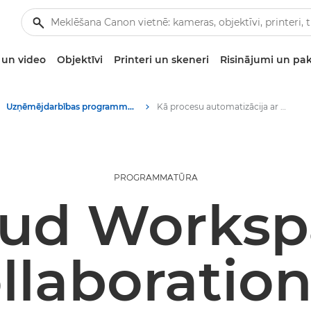
un video
Objektīvi
Printeri un skeneri
Risinājumi un pa
Uzņēmējdarbības programmatūra
Kā procesu automatizācija ar mākoņpakalpojumu var palīdzēt jūsu uzņēmumam?
PROGRAMMATŪRA
oud Worksp
llaboratio