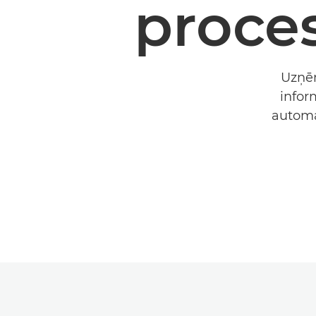
proce
Uzņēm
infor
automa