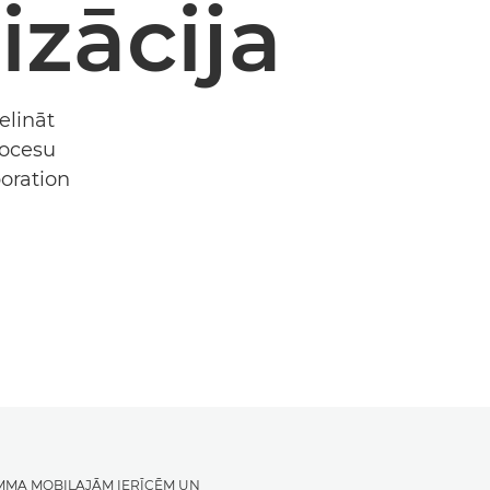
zācija
elināt
rocesu
oration
MMA MOBILAJĀM IERĪCĒM UN