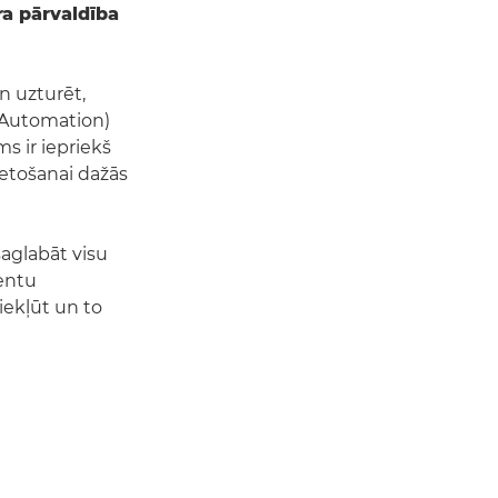
a pārvaldība
un uzturēt,
 Automation)
s ir iepriekš
etošanai dažās
saglabāt visu
ientu
piekļūt un to