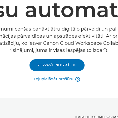
su automati
umi cenšas panākt ātru digitālo pārveidi un pali
mācijas pārvaldības un apstrādes efektivitāti. Ar p
tizāciju, ko ietver Canon Cloud Workspace Collab
risinājumi, jums ir visas iespējas to izdarīt.
PIEPRASĪT INFORMĀCIJU
Lejupielādēt brošūru

ĪPAŠA LIETOJUMPROGRA