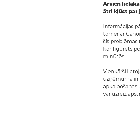
Arvien lielā
ātri kļūst pa
Informācijas pā
tomēr ar Cano
šīs problēmas t
konfigurēts po
minūtēs.
Vienkārši lieto
uzņēmuma infor
apkalpošanas un
var uzreiz apst