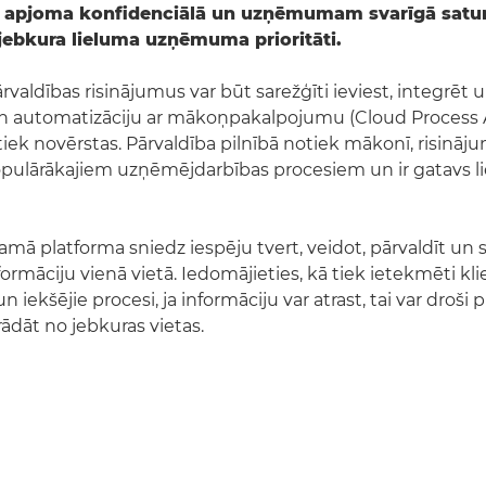
ka apjoma konfidenciālā un uzņēmumam svarīgā satur
r jebkura lieluma uzņēmuma prioritāti.
rvaldības risinājumus var būt sarežģīti ieviest, integrēt 
n automatizāciju ar mākoņpakalpojumu (Cloud Process
iek novērstas. Pārvaldība pilnībā notiek mākonī, risinājum
pulārākajiem uzņēmējdarbības procesiem un ir gatavs li
jamā platforma sniedz iespēju tvert, veidot, pārvaldīt un 
māciju vienā vietā. Iedomājieties, kā tiek ietekmēti kl
 iekšējie procesi, ja informāciju var atrast, tai var droši 
rādāt no jebkuras vietas.