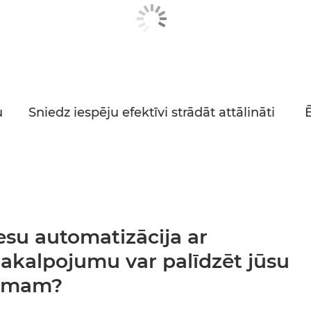
u
Sniedz iespēju efektīvi strādāt attālināti
esu automatizācija ar
kalpojumu var palīdzēt jūsu
umam?