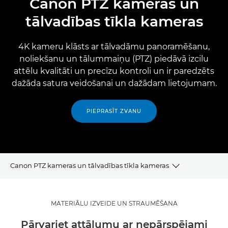
Canon PTZ kameras un
tālvadības tīkla kameras
4K kameru klāsts ar tālvadāmu panoramēšanu,
noliekšanu un tālummaiņu (PTZ) piedāvā izcilu
attēlu kvalitāti un precīzu kontroli un ir paredzēts
dažāda satura veidošanai un dažādam lietojumam.
PIEPRASĪT ZVANU
Canon PTZ kameras un tālvadības tīkla kameras
PTZ KAMERAS MATERIĀLU IZVEIDEI UN STRAUMĒŠANAI
MATERIĀLU IZVEIDE UN STRAUMĒŠANA
PTZ KAMERAS FOTOGRĀFIJĀM
Pārvariet attālumu ar nepārspējami