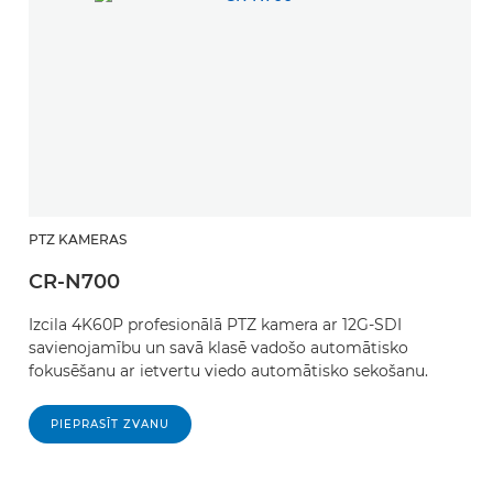
PTZ KAMERAS
P
CR-N700
C
Izcila 4K60P profesionālā PTZ kamera ar 12G-SDI
C
savienojamību un savā klasē vadošo automātisko
u
fokusēšanu ar ietvertu viedo automātisko sekošanu.
f
pr
iz
PIEPRASĪT ZVANU