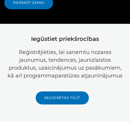
PIEPRASĪT ZVANU
Iegūstiet priekšrocības
Reģistrējieties, lai saņemtu nozares
jaunumus, tendences, jaunizlaistos
produktus, uzaicinājumus uz pasākumiem,
kā arī programmaparatūras atjauninājumus
REĢISTRĒTIES TŪLĪT