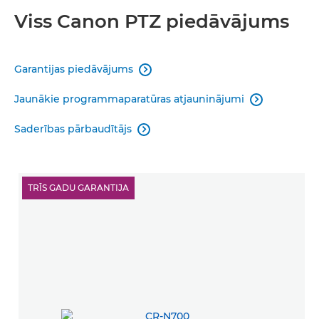
Viss Canon PTZ piedāvājums
Garantijas piedāvājums

Jaunākie programmaparatūras atjauninājumi

Saderības pārbaudītājs

TRĪS GADU GARANTIJA