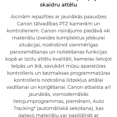
skaidru attēlu
Aicinām iepazīties ar jaunākās paaudzes
Canon tālvadības PTZ kamerām un
kontrolleriem. Canon risinājums piedāvā 4K
materiālu izveides komplektus jebkurai
situācijai, nodrošinot vienmērīgas
panoramēšanas un noliekšanas funkcijas
kopā ar izcilu attēlu kvalitāti, kameras lietojot
telpās un ārā, savukārt mūsu aparatūras
kontrolleris un bezmaksas programmatūras
kontrolleris nodrošina līdzekļus attālai
vadīšanai un koriģēšanai. Canon atbalsta arī
jaunākās, vismodernākās
lietojumprogrammas, piemēram, Auto
Tracking* (automātiskā sekošana), kas
gatavo materiālu var papildināt ar