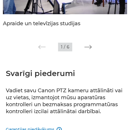
Apraide un televīzijas studijas
1
/
6
Svarīgi piederumi
Vadiet savu Canon PTZ kameru attālināti vai
uz vietas, izmantojot mūsu aparatūras
kontrolleri un bezmaksas programmatūras
kontrolleri izcilai attālinātai darbībai.
Garantijas piedāvājums
