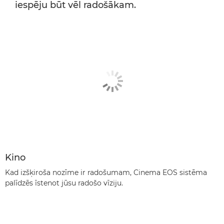
iespēju būt vēl radošākam.
Kino
Kad izšķiroša nozīme ir radošumam, Cinema EOS sistēma
palīdzēs īstenot jūsu radošo vīziju.