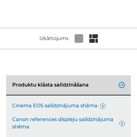
Izkārtojums
Set tiled view
Set masonry view
Produktu klāsta salīdzināšana

Cinema EOS salīdzinājuma shēma

Canon references displeju salīdzinājuma

shēma