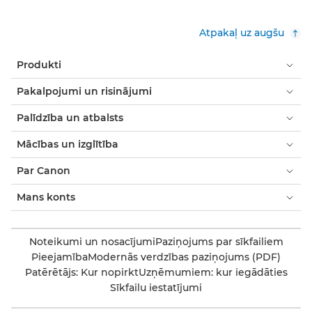
Atpakaļ uz augšu
Produkti
Pakalpojumi un risinājumi
Palīdzība un atbalsts
Mācības un izglītība
Par Canon
Mans konts
Noteikumi un nosacījumi
Paziņojums par sīkfailiem
Pieejamība
Modernās verdzības paziņojums (PDF)
Patērētājs: Kur nopirkt
Uzņēmumiem: kur iegādāties
Sīkfailu iestatījumi