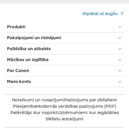
Atpakaļ uz augšu
Produkti
Pakalpojumi un risinājumi
Palīdzība un atbalsts
Mācības un izglītība
Par Canon
Mans konts
Noteikumi un nosacījumi
Paziņojums par sīkfailiem
Pieejamība
Modernās verdzības paziņojums (PDF)
Patērētājs: Kur nopirkt
Uzņēmumiem: kur iegādāties
Sīkfailu iestatījumi