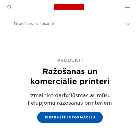
Canon Logo, back to h
Drukāšana ražošanai
Pārsl
atpak
Canon
navig
Risinājumi un pakalpojumi
Produkti uzņēmumiem
PRODUKTI
Ražošanas un
komerciālie printeri
Izmainiet darbplūsmas ar mūsu
lielapjoma ražošanas printeriem
PIEPRASĪT INFORMĀCIJU