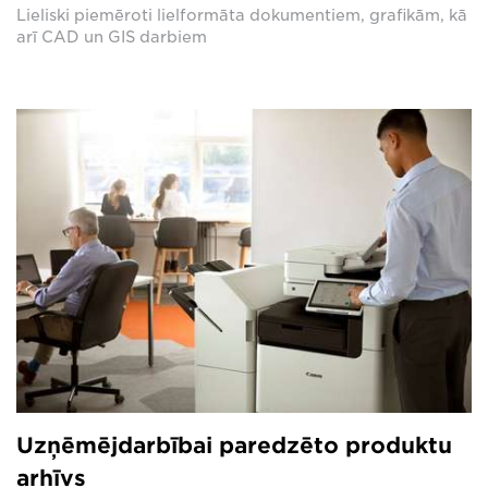
Lieliski piemēroti lielformāta dokumentiem, grafikām, kā
arī CAD un GIS darbiem
Uzņēmējdarbībai paredzēto produktu
arhīvs