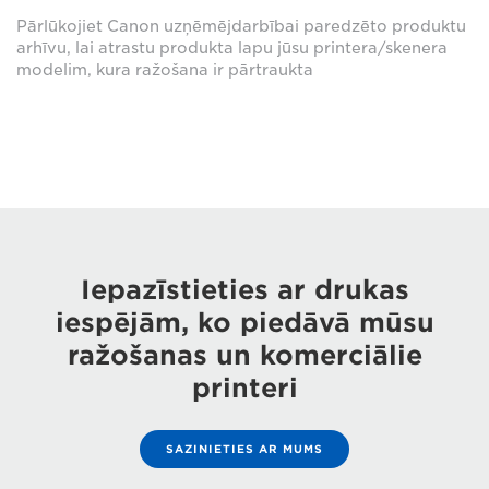
Pārlūkojiet Canon uzņēmējdarbībai paredzēto produktu
arhīvu, lai atrastu produkta lapu jūsu printera/skenera
modelim, kura ražošana ir pārtraukta
Iepazīstieties ar drukas
iespējām, ko piedāvā mūsu
ražošanas un komerciālie
printeri
SAZINIETIES AR MUMS