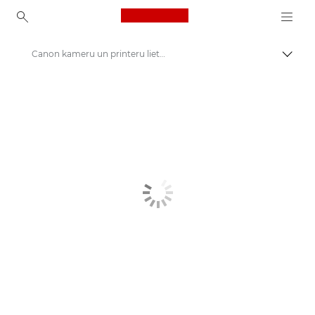
Canon Logo, back to ho
Canon kameru un printeru lietojumprogrammas
Pārsl
Canon