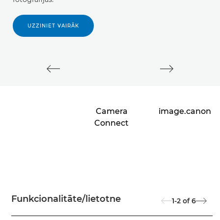
UZZINIET VAIRĀK
Camera
image.canon
Connect
Funkcionalitāte/lietotne
1-2
of
6