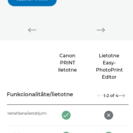
Canon
Lietotne
PRINT
Easy-
lietotne
PhotoPrint
Editor
Funkcionalitāte/lietotne
1-2
of
4
Iestatīšana/iestatījumi