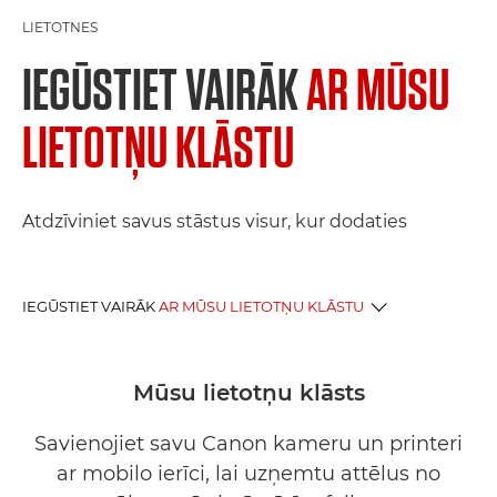
LIETOTNES
IEGŪSTIET VAIRĀK
AR MŪSU
LIETOTŅU KLĀSTU
Atdzīviniet savus stāstus visur, kur dodaties
IEGŪSTIET VAIRĀK
AR MŪSU LIETOTŅU KLĀSTU
FOTO LIETOTNES
Mūsu lietotņu klāsts
DRUKĀŠANAS LIETOTNES
Savienojiet savu Canon kameru un printeri
ar mobilo ierīci, lai uzņemtu attēlus no
PROGRAMMATŪRA