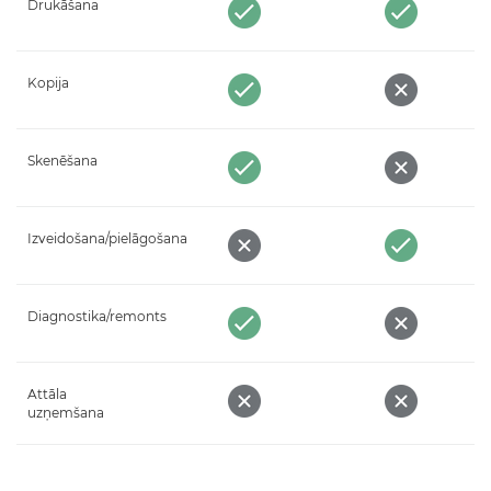
Drukāšana
Kopija
Skenēšana
Izveidošana/pielāgošana
Diagnostika/remonts
Attāla
uzņemšana