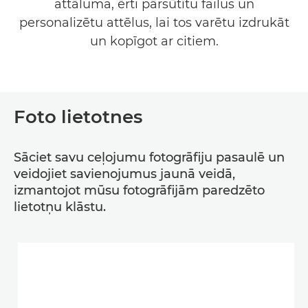
attāluma, ērti pārsūtītu failus un
LIETOTNES UZŅĒMUMIEM
personalizētu attēlus, lai tos varētu izdrukāt
un kopīgot ar citiem.
PALĪDZĪBA UN ATBALSTS
Foto lietotnes
Sāciet savu ceļojumu fotogrāfiju pasaulē un
veidojiet savienojumus jaunā veidā,
izmantojot mūsu fotogrāfijām paredzēto
lietotņu klāstu.