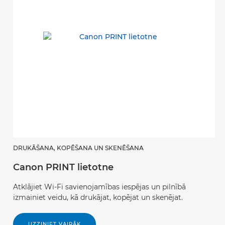
DRUKĀŠANA, KOPĒŠANA UN SKENĒŠANA
R
Canon PRINT lietotne
L
Atklājiet Wi-Fi savienojamības iespējas un pilnībā
N
izmainiet veidu, kā drukājat, kopējat un skenējat.
m
pa
re
UZZINIET VAIRĀK