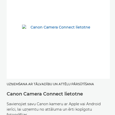
UZŅEMŠANA AR TĀLVADĪBU UN ATTĒLU PĀRSŪTĪŠANA
F
Canon Camera Connect lietotne
i
Savienojiet savu Canon kameru ar Apple vai Android
Ē
ierīci, lai uzņemtu no attāluma un ērti kopīgotu
j
fotogrāfijas.