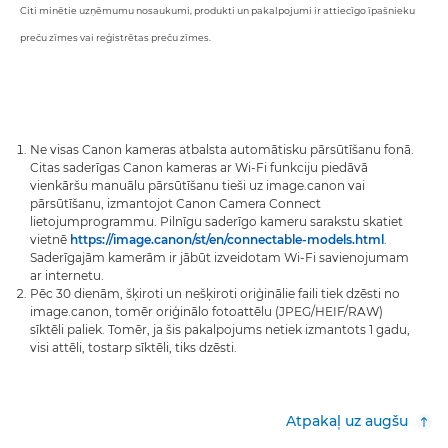
Citi minētie uzņēmumu nosaukumi, produkti un pakalpojumi ir attiecīgo īpašnieku
preču zīmes vai reģistrētas preču zīmes.
Ne visas Canon kameras atbalsta automātisku pārsūtīšanu fonā.
Citas saderīgas Canon kameras ar Wi-Fi funkciju piedāvā
vienkāršu manuālu pārsūtīšanu tieši uz image.canon vai
pārsūtīšanu, izmantojot Canon Camera Connect
lietojumprogrammu. Pilnīgu saderīgo kameru sarakstu skatiet
vietnē
https://image.canon/st/en/connectable-models.html
.
Saderīgajām kamerām ir jābūt izveidotam Wi-Fi savienojumam
ar internetu.
Pēc 30 dienām, šķiroti un nešķiroti oriģinālie faili tiek dzēsti no
image.canon, tomēr oriģinālo fotoattēlu (JPEG/HEIF/RAW)
sīktēli paliek. Tomēr, ja šis pakalpojums netiek izmantots 1 gadu,
visi attēli, tostarp sīktēli, tiks dzēsti.
Atpakaļ uz augšu