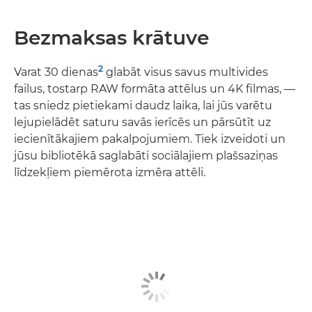
Bezmaksas krātuve
2
Varat 30 dienas
glabāt visus savus multivides
failus, tostarp RAW formāta attēlus un 4K filmas, —
tas sniedz pietiekami daudz laika, lai jūs varētu
lejupielādēt saturu savās ierīcēs un pārsūtīt uz
iecienītākajiem pakalpojumiem. Tiek izveidoti un
jūsu bibliotēkā saglabāti sociālajiem plašsaziņas
līdzekļiem piemērota izmēra attēli.