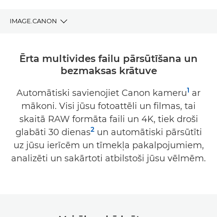
IMAGE.CANON
IEGUVUMI
Ērta multivides failu pārsūtīšana un
bezmaksas krātuve
LEJUPIELĀDĒJIET
1
Automātiski savienojiet Canon kameru
ar
SADERĪBA
mākoni. Visi jūsu fotoattēli un filmas, tai
ATBALSTS
skaitā RAW formāta faili un 4K, tiek droši
2
glabāti 30 dienas
un automātiski pārsūtīti
uz jūsu ierīcēm un tīmekļa pakalpojumiem,
analizēti un sakārtoti atbilstoši jūsu vēlmēm.