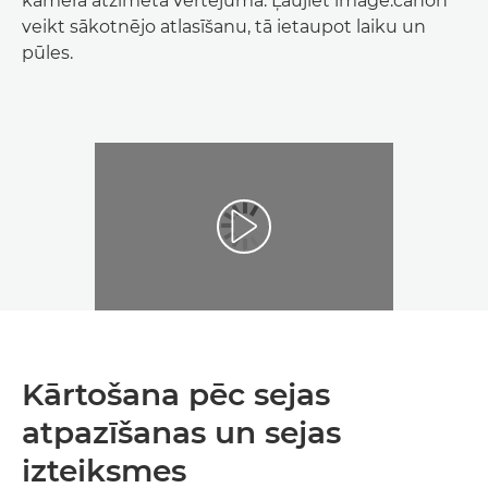
kamerā atzīmētā vērtējuma. Ļaujiet image.canon
veikt sākotnējo atlasīšanu, tā ietaupot laiku un
pūles.
Kārtošana pēc sejas
atpazīšanas un sejas
izteiksmes