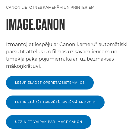
CANON LIETOTNES KAMERĀM UN PRINTERIEM
IMAGE.CANON
Izmantojiet iespēju ar Canon kameru* automātiski
pārsūtīt attēlus un filmas uz savām ierīcēm un
tīmekļa pakalpojumiem, kā arī uz bezmaksas
mākoņkrātuvi.
LEJUPIELĀDĒT OPERĒTĀJSISTĒMĀ IOS
LEJUPIELĀDĒT OPERĒTĀJSISTĒMĀ ANDROID
UZZINIET VAIRĀK PAR IMAGE.CANON