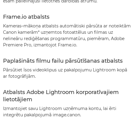
esam palielinājuši lietotnes darbības ātrumu.
Frame.io atbalsts
Kameras–mākoņa atbalsts automātiski pārsūta ar noteiktām
Canon kamerām* uzņemtos fotoattēlus un filmas uz
nelineāru rediģēšanas programmatūru, piemēram, Adobe
Premiere Pro, izmantojot Frame.io.
Paplašināts filmu failu pārsūtīšanas atbalsts
Pārsūtiet īsos videoklipus uz pakalpojumu Lightroom kopā
ar fotogrāfijām.
Atbalsts Adobe Lightroom korporatīvajiem
lietotājiem
Izmantojiet savu Lightroom uzņēmuma kontu, lai ērti
integrētu pakalpojumā image.canon.