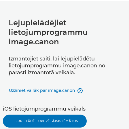
Lejupielādējiet
lietojumprogrammu
image.canon
Izmantojiet saiti, lai lejupielādētu
lietojumprogrammu image.canon no
parasti izmantotā veikala.
Uzziniet vairāk par image.canon

iOS lietojumprogrammu veikals
LEJUPIELĀDĒT OPERĒTĀJSISTĒMĀ IOS