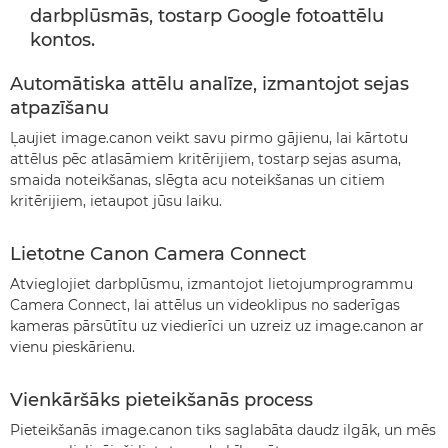
darbplūsmās, tostarp Google fotoattēlu
kontos.
Automātiska attēlu analīze, izmantojot sejas
atpazīšanu
Ļaujiet image.canon veikt savu pirmo gājienu, lai kārtotu
attēlus pēc atlasāmiem kritērijiem, tostarp sejas asuma,
smaida noteikšanas, slēgta acu noteikšanas un citiem
kritērijiem, ietaupot jūsu laiku.
Lietotne Canon Camera Connect
Atvieglojiet darbplūsmu, izmantojot lietojumprogrammu
Camera Connect, lai attēlus un videoklipus no saderīgas
kameras pārsūtītu uz viedierīci un uzreiz uz image.canon ar
vienu pieskārienu.
Vienkāršāks pieteikšanās process
Pieteikšanās image.canon tiks saglabāta daudz ilgāk, un mēs