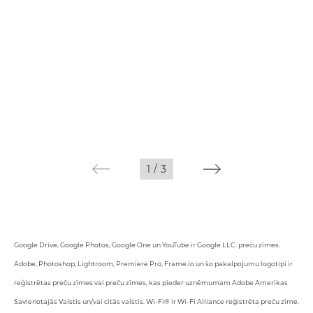
1
/
3
Google Drive, Google Photos, Google One un YouTube ir Google LLC. preču zīmes.
Adobe, Photoshop, Lightroom, Premiere Pro, Frame.io un šo pakalpojumu logotipi ir
reģistrētas preču zīmes vai preču zīmes, kas pieder uzņēmumam Adobe Amerikas
Savienotajās Valstīs un/vai citās valstīs. Wi-Fi® ir Wi-Fi Alliance reģistrēta preču zīme.