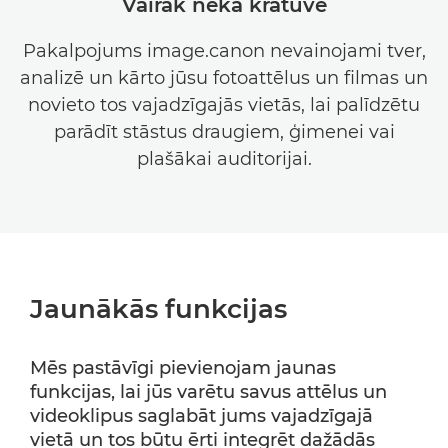
Vairāk nekā krātuve
Pakalpojums image.canon nevainojami tver,
analizē un kārto jūsu fotoattēlus un filmas un
novieto tos vajadzīgajās vietās, lai palīdzētu
parādīt stāstus draugiem, ģimenei vai
plašākai auditorijai.
Jaunākās funkcijas
Mēs pastāvīgi pievienojam jaunas
funkcijas, lai jūs varētu savus attēlus un
videoklipus saglabāt jums vajadzīgajā
vietā un tos būtu ērti integrēt dažādās