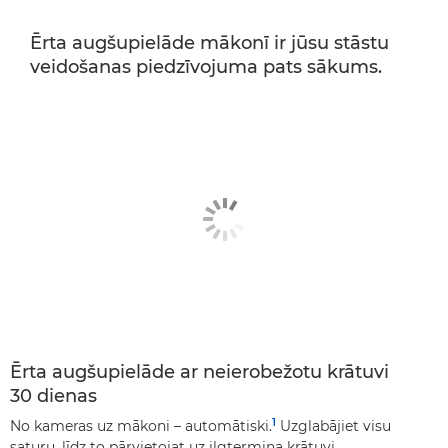
Ērta augšupielāde mākonī ir jūsu stāstu
veidošanas piedzīvojuma pats sākums.
Ērta augšupielāde ar neierobežotu krātuvi
30 dienas
1
No kameras uz mākoni – automātiski.
Uzglabājiet visu
saturu, līdz to pārvietojat uz ilgtermiņa krātuvi.