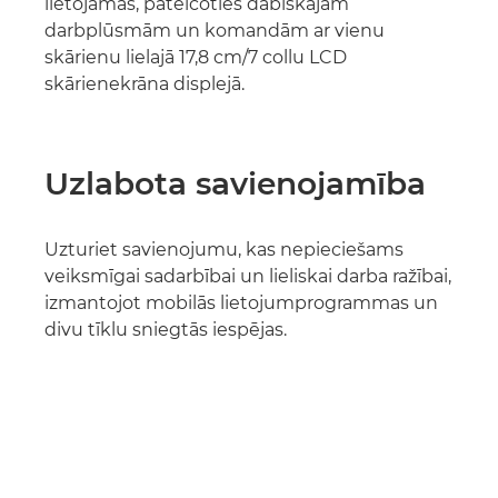
lietojamas, pateicoties dabiskajām
darbplūsmām un komandām ar vienu
skārienu lielajā 17,8 cm/7 collu LCD
skārienekrāna displejā.
Uzlabota savienojamība
Uzturiet savienojumu, kas nepieciešams
veiksmīgai sadarbībai un lieliskai darba ražībai,
izmantojot mobilās lietojumprogrammas un
divu tīklu sniegtās iespējas.