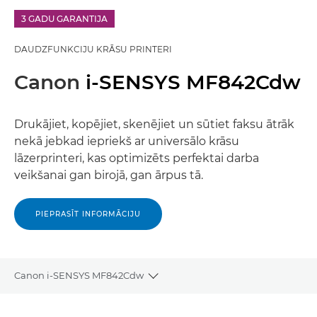
3 GADU GARANTIJA
DAUDZFUNKCIJU KRĀSU PRINTERI
Canon
i-SENSYS MF842Cdw
Drukājiet, kopējiet, skenējiet un sūtiet faksu ātrāk
nekā jebkad iepriekš ar universālo krāsu
lāzerprinteri, kas optimizēts perfektai darba
veikšanai gan birojā, gan ārpus tā.
PIEPRASĪT INFORMĀCIJU
Canon i-SENSYS MF842Cdw
Toggle breadcrumbs
Pārskats