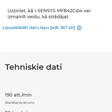
Uzziniet, kā i-SENSYS MF842Cdw var
izmainīt veidu, kā strādājat.
Lejupielādēt datu lapu [pdf, 367 kb]

Tehniskie dati
190 att./min
Skenēšanas ātrums