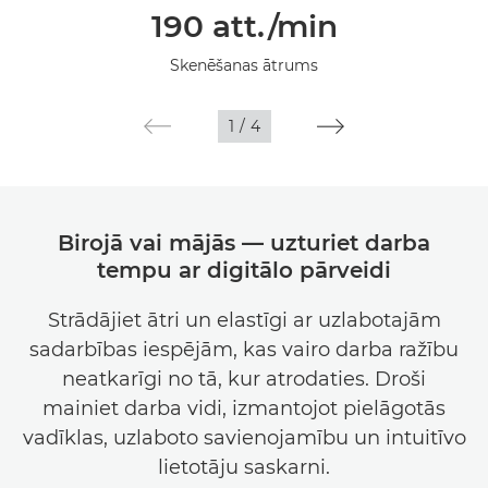
190 att./min
Tehniskie dati
Skenēšanas ātrums
Galerija
1
/
4
Birojā vai mājās — uzturiet darba
tempu ar digitālo pārveidi
Strādājiet ātri un elastīgi ar uzlabotajām
sadarbības iespējām, kas vairo darba ražību
neatkarīgi no tā, kur atrodaties. Droši
mainiet darba vidi, izmantojot pielāgotās
vadīklas, uzlaboto savienojamību un intuitīvo
lietotāju saskarni.