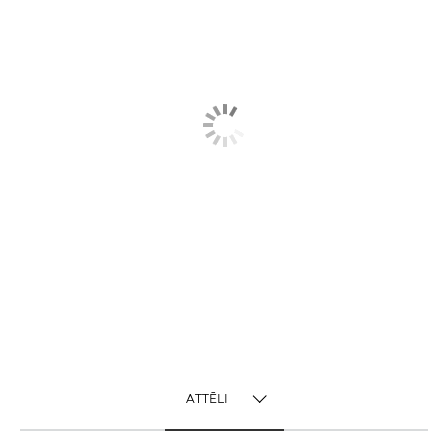
ATTĒLI
TOGGLE MENU