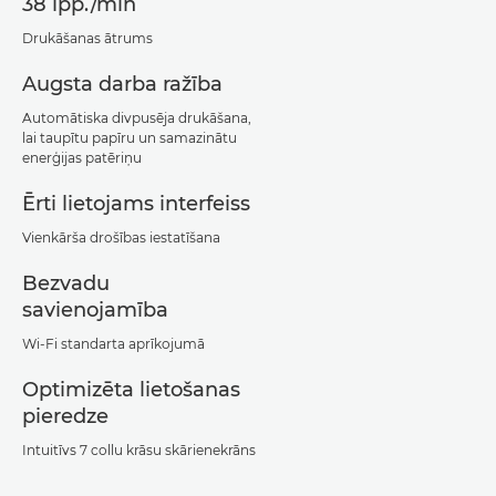
38 lpp./min
Drukāšanas ātrums
Augsta darba ražība
Automātiska divpusēja drukāšana,
lai taupītu papīru un samazinātu
enerģijas patēriņu
Ērti lietojams interfeiss
Vienkārša drošības iestatīšana
Bezvadu
savienojamība
Wi-Fi standarta aprīkojumā
Optimizēta lietošanas
pieredze
Intuitīvs 7 collu krāsu skārienekrāns