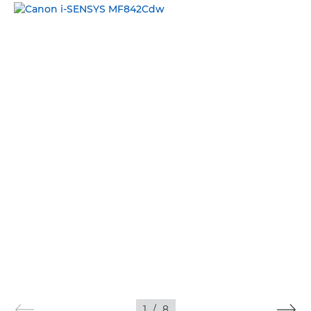
ATTĒLI
1
/
8