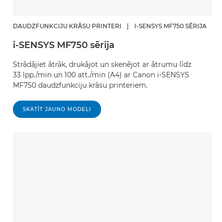
DAUDZFUNKCIJU KRĀSU PRINTERI
|
I-SENSYS MF750 SĒRIJA
i-SENSYS MF750 sērija
Strādājiet ātrāk, drukājot un skenējot ar ātrumu līdz
33 lpp./min un 100 att./min (A4) ar Canon i-SENSYS
MF750 daudzfunkciju krāsu printeriem.
SKATĪT JAUNO MODELI