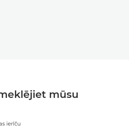
S
LAIDS
pmeklējiet mūsu
s ierīču