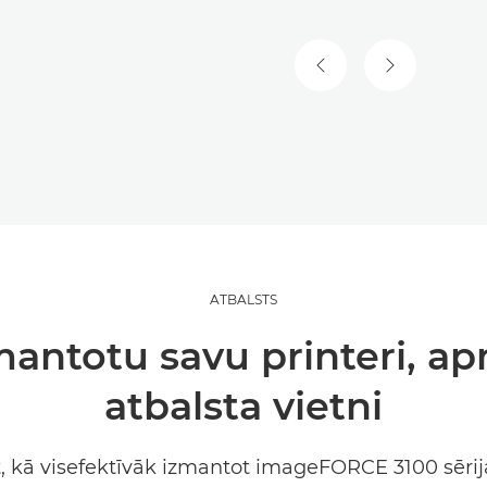
IEPRIEKŠĒJAIS SLAID
NĀKAMAIS S
ATBALSTS
zmantotu savu printeri, a
atbalsta vietni
t, kā visefektīvāk izmantot imageFORCE 3100 sērija