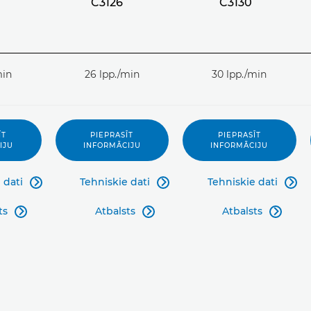
C3126
C3130
min
26 lpp./min
30 lpp./min
ĪT
PIEPRASĪT
PIEPRASĪT
IJU
INFORMĀCIJU
INFORMĀCIJU
 dati
Tehniskie dati
Tehniskie dati



ts
Atbalsts
Atbalsts


