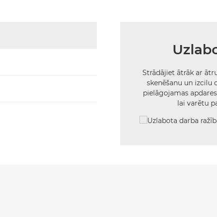
Uzlabo
Strādājiet ātrāk ar āt
skenēšanu un izcilu 
pielāgojamas apdares 
lai varētu p