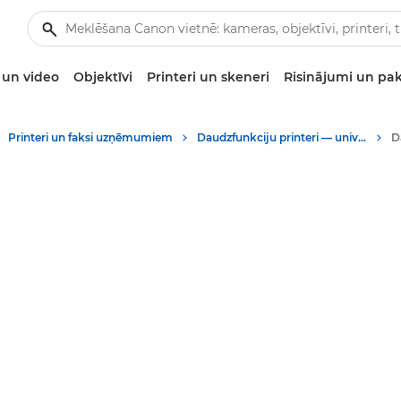
un video
Objektīvi
Printeri un skeneri
Risinājumi un pa
Printeri un faksi uzņēmumiem
Daudzfunkciju printeri — universāli printeri
D