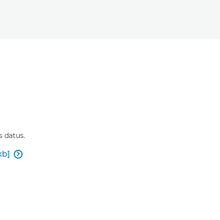
s datus.
kb]
