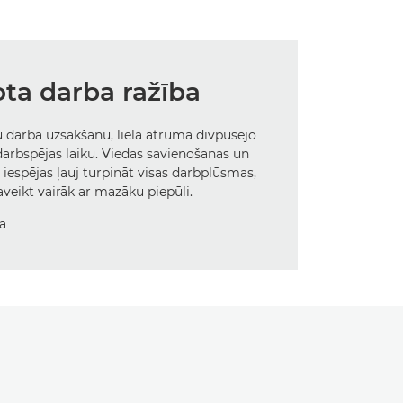
ta darba ražība
ru darba uzsākšanu, liela ātruma divpusējo
darbspējas laiku. Viedas savienošanas un
iespējas ļauj turpināt visas darbplūsmas,
aveikt vairāk ar mazāku piepūli.