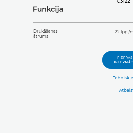
C3122
Funkcija
Drukāšanas
22 lpp./
ātrums
PIEPRAS
INFORMĀC
Tehniskie
Atbals