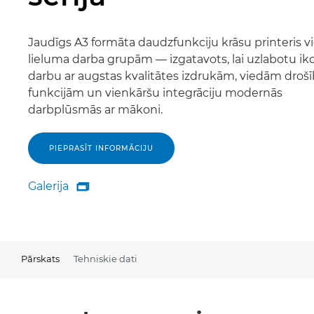
Jaudīgs A3 formāta daudzfunkciju krāsu printeris v
lieluma darba grupām — izgatavots, lai uzlabotu ik
darbu ar augstas kvalitātes izdrukām, viedām droš
funkcijām un vienkāršu integrāciju modernās
darbplūsmās ar mākoni.
PIEPRASĪT INFORMĀCIJU
Galerija

Galerija
Pārskats
Tehniskie dati