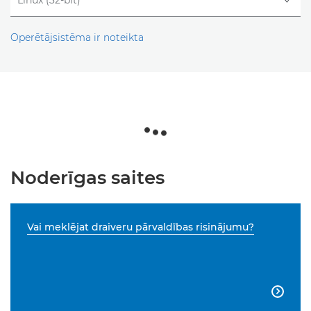
Operētājsistēma ir noteikta
Noderīgas saites
Vai meklējat draiveru pārvaldības risinājumu?
