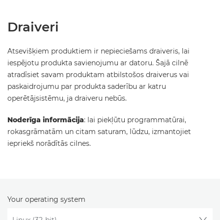
Draiveri
Atsevišķiem produktiem ir nepieciešams draiveris, lai
iespējotu produkta savienojumu ar datoru. Šajā cilnē
atradīsiet savam produktam atbilstošos draiverus vai
paskaidrojumu par produkta saderību ar katru
operētājsistēmu, ja draiveru nebūs.
Noderīga informācija
: lai piekļūtu programmatūrai,
rokasgrāmatām un citam saturam, lūdzu, izmantojiet
iepriekš norādītās cilnes.
Your operating system