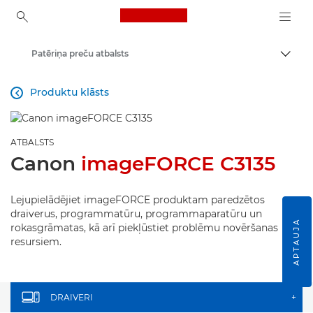
Canon Logo, back to ho
Patēriņa preču atbalsts
Pārsl
Canon
Produktu klāsts

ATBALSTS
Canon
imageFORCE C3135
Lejupielādējiet imageFORCE produktam paredzētos
draiverus, programmatūru, programmaparatūru un
APTAUJA
rokasgrāmatas, kā arī piekļūstiet problēmu novēršanas
resursiem.
DRAIVERI
+