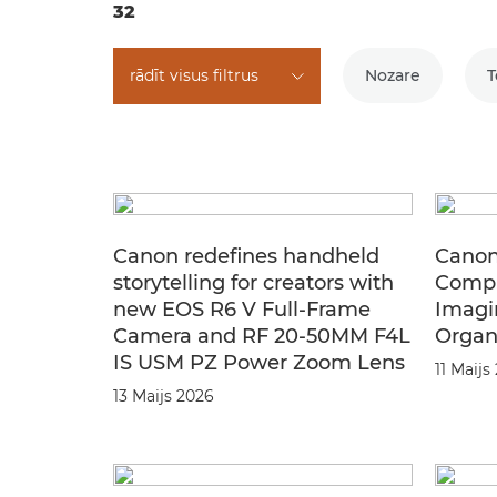
32
rādīt visus filtrus
Nozare
Canon redefines handheld
Canon
storytelling for creators with
Compl
new EOS R6 V Full-Frame
Imagi
Camera and RF 20-50MM F4L
Organ
IS USM PZ Power Zoom Lens
11 Maijs
13 Maijs 2026