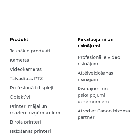
Produkti
Pakalpojumi un
risinājumi
Jaunākie produkti
Profesionālie video
Kameras
risinājumi
Videokameras
Attēlveidošanas
Tālvadības PTZ
risinājumi
Profesionāli displeji
Risinājumi un
pakalpojumi
Objektīvi
uzņēmumiem
Printeri mājai un
Atrodiet Canon biznesa
maziem uzņēmumiem
partneri
Biroja printeri
Ražošanas printeri