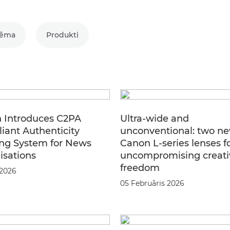
Tēma
Produkti
 Introduces C2PA
Ultra-wide and
iant Authenticity
unconventional: two n
ng System for News
Canon L-series lenses f
isations
uncompromising creati
freedom
 2026
05 Februāris 2026