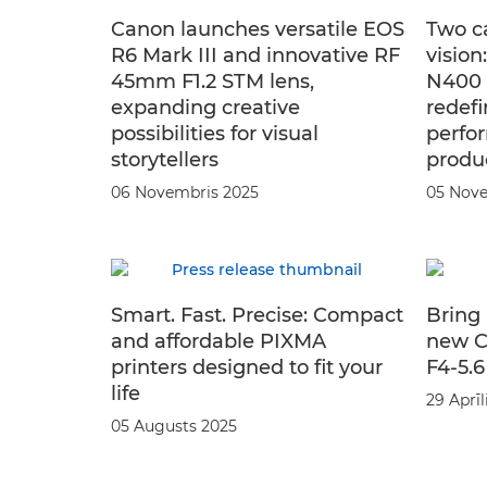
Canon launches versatile EOS
Two c
R6 Mark III and innovative RF
vision
45mm F1.2 STM lens,
N400 
expanding creative
redefi
possibilities for visual
perfo
storytellers
produ
06 Novembris 2025
05 Nove
Smart. Fast. Precise: Compact
Bring 
and affordable PIXMA
new 
printers designed to fit your
F4-5.
life
29 Aprīl
05 Augusts 2025