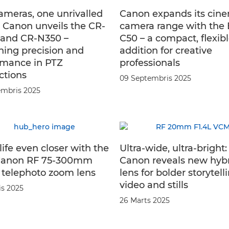
ameras, one unrivalled
Canon expands its cin
: Canon unveils the CR-
camera range with the
and CR-N350 –
C50 – a compact, flexib
ning precision and
addition for creative
rmance in PTZ
professionals
ctions
09 Septembris 2025
mbris 2025
life even closer with the
Ultra-wide, ultra-bright:
Canon RF 75-300mm
Canon reveals new hyb
6 telephoto zoom lens
lens for bolder storytell
video and stills
is 2025
26 Marts 2025