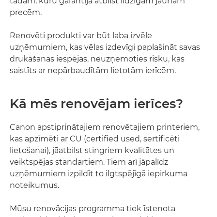
tādām, kuru garantija atbilst līdzīgām jaunām
precēm.
Renovēti produkti var būt laba izvēle
uzņēmumiem, kas vēlas izdevīgi paplašināt savas
drukāšanas iespējas, neuzņemoties risku, kas
saistīts ar nepārbaudītām lietotām ierīcēm.
Kā mēs renovējam ierīces?
Canon apstiprinātajiem renovētajiem printeriem,
kas apzīmēti ar CU (certified used, sertificēti
lietošanai), jāatbilst stingriem kvalitātes un
veiktspējas standartiem. Tiem arī jāpalīdz
uzņēmumiem izpildīt to ilgtspējīgā iepirkuma
noteikumus.
Mūsu renovācijas programma tiek īstenota