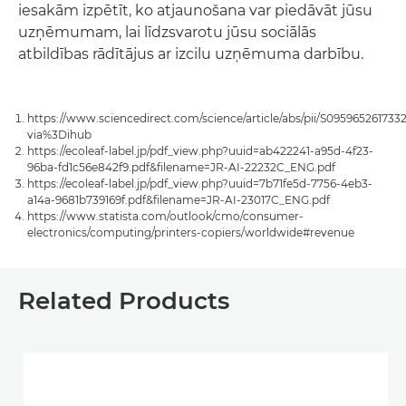
iesakām izpētīt, ko atjaunošana var piedāvāt jūsu
uzņēmumam, lai līdzsvarotu jūsu sociālās
atbildības rādītājus ar izcilu uzņēmuma darbību.
https://www.sciencedirect.com/science/article/abs/pii/S095965261733
via%3Dihub
https://ecoleaf-label.jp/pdf_view.php?uuid=ab422241-a95d-4f23-
96ba-fd1c56e842f9.pdf&filename=JR-AI-22232C_ENG.pdf
https://ecoleaf-label.jp/pdf_view.php?uuid=7b71fe5d-7756-4eb3-
a14a-9681b739169f.pdf&filename=JR-AI-23017C_ENG.pdf
https://www.statista.com/outlook/cmo/consumer-
electronics/computing/printers-copiers/worldwide#revenue
Related Products