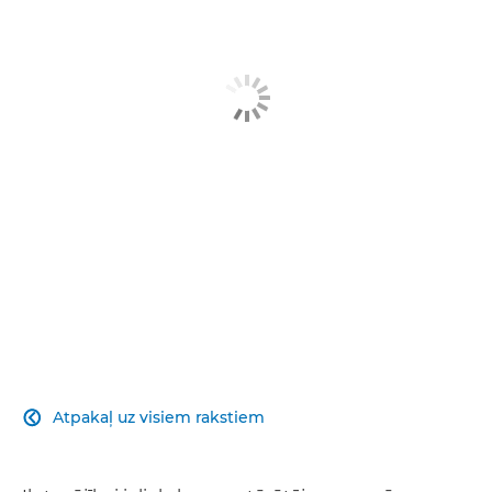
Related Products
Explore Further
Contact us
Atpakaļ uz visiem rakstiem
