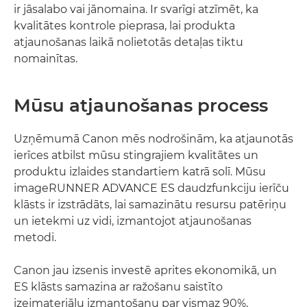
ir jāsalabo vai jānomaina. Ir svarīgi atzīmēt, ka
kvalitātes kontrole pieprasa, lai produkta
atjaunošanas laikā nolietotās detaļas tiktu
nomainītas.
Mūsu atjaunošanas process
Uzņēmumā Canon mēs nodrošinām, ka atjaunotās
ierīces atbilst mūsu stingrajiem kvalitātes un
produktu izlaides standartiem katrā solī. Mūsu
imageRUNNER ADVANCE ES daudzfunkciju ierīču
klāsts ir izstrādāts, lai samazinātu resursu patēriņu
un ietekmi uz vidi, izmantojot atjaunošanas
metodi.
Canon jau izsenis investē aprites ekonomikā, un
ES klāsts samazina ar ražošanu saistīto
izejmateriālu izmantošanu par vismaz 90%,