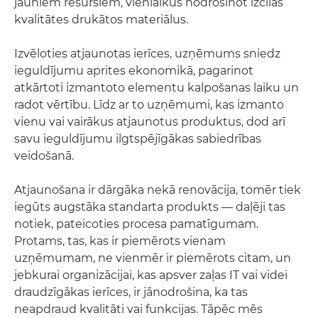
jauniem resursiem, vienlaikus nodrošinot izcilas
kvalitātes drukātos materiālus.
Izvēloties atjaunotas ierīces, uzņēmums sniedz
ieguldījumu aprites ekonomikā, pagarinot
atkārtoti izmantoto elementu kalpošanas laiku un
radot vērtību. Līdz ar to uzņēmumi, kas izmanto
vienu vai vairākus atjaunotus produktus, dod arī
savu ieguldījumu ilgtspējīgākas sabiedrības
veidošanā.
Atjaunošana ir dārgāka nekā renovācija, tomēr tiek
iegūts augstāka standarta produkts — daļēji tas
notiek, pateicoties procesa pamatīgumam.
Protams, tas, kas ir piemērots vienam
uzņēmumam, ne vienmēr ir piemērots citam, un
jebkurai organizācijai, kas apsver zaļas IT vai videi
draudzīgākas ierīces, ir jānodrošina, ka tas
neapdraud kvalitāti vai funkcijas. Tāpēc mēs