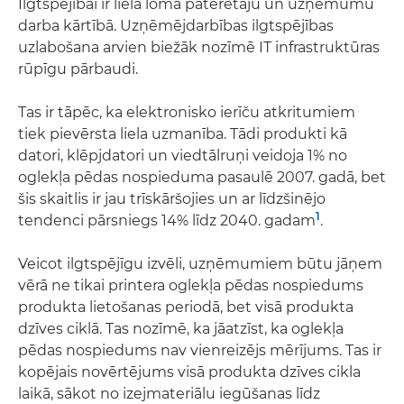
Ilgtspējībai ir liela loma patērētāju un uzņēmumu
darba kārtībā. Uzņēmējdarbības ilgtspējības
uzlabošana arvien biežāk nozīmē IT infrastruktūras
rūpīgu pārbaudi.
Tas ir tāpēc, ka elektronisko ierīču atkritumiem
tiek pievērsta liela uzmanība. Tādi produkti kā
datori, klēpjdatori un viedtālruņi veidoja 1% no
oglekļa pēdas nospieduma pasaulē 2007. gadā, bet
šis skaitlis ir jau trīskāršojies un ar līdzšinējo
1
tendenci pārsniegs 14% līdz 2040. gadam
.
Veicot ilgtspējīgu izvēli, uzņēmumiem būtu jāņem
vērā ne tikai printera oglekļa pēdas nospiedums
produkta lietošanas periodā, bet visā produkta
dzīves ciklā. Tas nozīmē, ka jāatzīst, ka oglekļa
pēdas nospiedums nav vienreizējs mērījums. Tas ir
kopējais novērtējums visā produkta dzīves cikla
laikā, sākot no izejmateriālu iegūšanas līdz