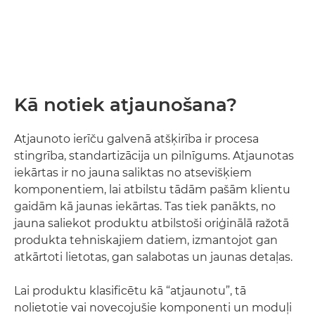
Kā notiek atjaunošana?
Atjaunoto ierīču galvenā atšķirība ir procesa
stingrība, standartizācija un pilnīgums. Atjaunotas
iekārtas ir no jauna saliktas no atsevišķiem
komponentiem, lai atbilstu tādām pašām klientu
gaidām kā jaunas iekārtas. Tas tiek panākts, no
jauna saliekot produktu atbilstoši oriģinālā ražotā
produkta tehniskajiem datiem, izmantojot gan
atkārtoti lietotas, gan salabotas un jaunas detaļas.
Lai produktu klasificētu kā “atjaunotu”, tā
nolietotie vai novecojušie komponenti un moduļi