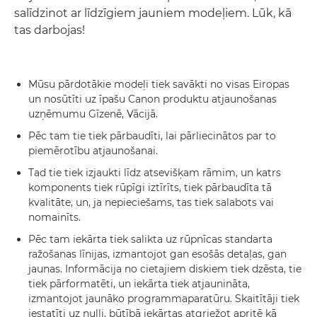
salīdzinot ar līdzīgiem jauniem modeļiem. Lūk, kā
tas darbojas!
Mūsu pārdotākie modeļi tiek savākti no visas Eiropas
un nosūtīti uz īpašu Canon produktu atjaunošanas
uzņēmumu Gīzenē, Vācijā.
Pēc tam tie tiek pārbaudīti, lai pārliecinātos par to
piemērotību atjaunošanai.
Tad tie tiek izjaukti līdz atsevišķam rāmim, un katrs
komponents tiek rūpīgi iztīrīts, tiek pārbaudīta tā
kvalitāte, un, ja nepieciešams, tas tiek salabots vai
nomainīts.
Pēc tam iekārta tiek salikta uz rūpnīcas standarta
ražošanas līnijas, izmantojot gan esošās detaļas, gan
jaunas. Informācija no cietajiem diskiem tiek dzēsta, tie
tiek pārformatēti, un iekārta tiek atjaunināta,
izmantojot jaunāko programmaparatūru. Skaitītāji tiek
iestatīti uz nulli, būtībā iekārtas atgriežot apritē kā