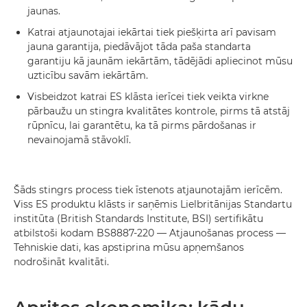
jaunas.
Katrai atjaunotajai iekārtai tiek piešķirta arī pavisam
jauna garantija, piedāvājot tāda paša standarta
garantiju kā jaunām iekārtām, tādējādi apliecinot mūsu
uzticību savām iekārtām.
Visbeidzot katrai ES klāsta ierīcei tiek veikta virkne
pārbaužu un stingra kvalitātes kontrole, pirms tā atstāj
rūpnīcu, lai garantētu, ka tā pirms pārdošanas ir
nevainojamā stāvoklī.
Šāds stingrs process tiek īstenots atjaunotajām ierīcēm.
Viss ES produktu klāsts ir saņēmis Lielbritānijas Standartu
institūta (British Standards Institute, BSI) sertifikātu
atbilstoši kodam BS8887-220 — Atjaunošanas process —
Tehniskie dati, kas apstiprina mūsu apņemšanos
nodrošināt kvalitāti.