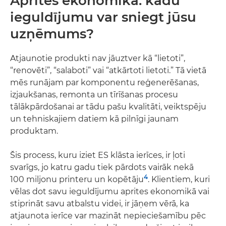
Aprites ekonomika: kādu
ieguldījumu var sniegt jūsu
uzņēmums?
Atjaunotie produkti nav jāuztver kā “lietoti”,
“renovēti”, “salaboti” vai “atkārtoti lietoti.” Tā vietā
mēs runājam par komponentu reģenerēšanas,
izjaukšanas, remonta un tīrīšanas procesu
tālākpārdošanai ar tādu pašu kvalitāti, veiktspēju
un tehniskajiem datiem kā pilnīgi jaunam
produktam.
Šis process, kuru iziet ES klāsta ierīces, ir ļoti
svarīgs, jo katru gadu tiek pārdots vairāk nekā
4
100 miljonu printeru un kopētāju
. Klientiem, kuri
vēlas dot savu ieguldījumu aprites ekonomikā vai
stiprināt savu atbalstu videi, ir jāņem vērā, ka
atjaunota ierīce var mazināt nepieciešamību pēc