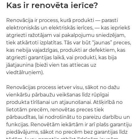
Kas ir renovēta ierīce?
Renovācija ir process, kurā produkti — parasti
elektroniskās un elektriskās ierīces, — kas iepriekš
atgriezti ražotājam vai pakalpojumu sniedzējam,
tiek atkārtoti izplatītas. Tās var būt “jaunas” preces,
kas nebija vajadzīgas, produkti ar defektiem, kas
atgriezti garantijas laikā, vai produkti, kas bija
jāatjaunina (bieži vien tas attiecas uz
viedtālruņiem).
Renovācijas process ietver visu, sākot no dažu
vienkāršu pārbaužu veikšanas līdz rūpīgai
produkta tīrīšanai un atjaunošanai. Atšķirībā no
lietotām precēm, renovētas preces tiek
pārbaudītas, lai nodrošinātu to pareizu darbību un
funkcijas. Renovētām iekārtām ir arī plašs garantiju
piedāvājums, sākot no precēm bez garantijas līdz