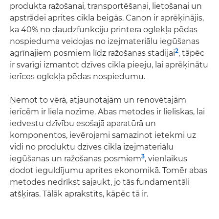
produkta ražošanai, transportēšanai, lietošanai un
apstrādei aprites cikla beigās. Canon ir aprēķinājis,
ka 40% no daudzfunkciju printera oglekļa pēdas
nospieduma veidojas no izejmateriālu iegūšanas
2
agrīnajiem posmiem līdz ražošanas stadijai
, tāpēc
ir svarīgi izmantot dzīves cikla pieeju, lai aprēķinātu
ierīces oglekļa pēdas nospiedumu.
Ņemot to vērā, atjaunotajām un renovētajām
ierīcēm ir liela nozīme. Abas metodes ir lieliskas, lai
iedvestu dzīvību esošajā aparatūrā un
komponentos, ievērojami samazinot ietekmi uz
vidi no produktu dzīves cikla izejmateriālu
3
iegūšanas un ražošanas posmiem
, vienlaikus
dodot ieguldījumu aprites ekonomikā. Tomēr abas
metodes nedrīkst sajaukt, jo tās fundamentāli
atšķiras. Tālāk aprakstīts, kāpēc tā ir.