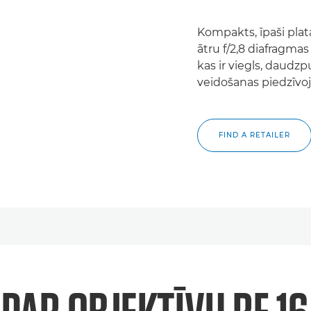
Kompakts, īpaši plat
ātru f/2,8 diafragmas
kas ir viegls, daud
veidošanas piedzīv
FIND A RETAILER