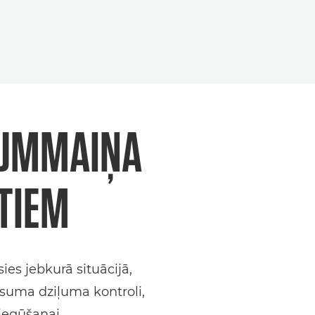
ĀLUMMAIŅA
ĀTIEM
ies jebkurā situācijā,
asuma dziļuma kontroli,
iegūšanai.