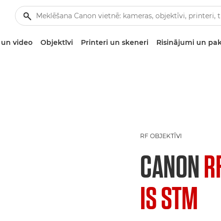
un video
Objektīvi
Printeri un skeneri
Risinājumi un pa
RF OBJEKTĪVI
CANON
R
IS STM