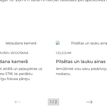
MUĀRU VEIDOŠANA
CEĻOJUMI
ušana kamerā
Pilsētas un lauku ainas
et attēlā un paļaujieties uz
Iemūžiniet visu savu piedzīvo
ew STM, lai panāktu
noskaņu.
īgu fokusa pāreju.
1
/
2