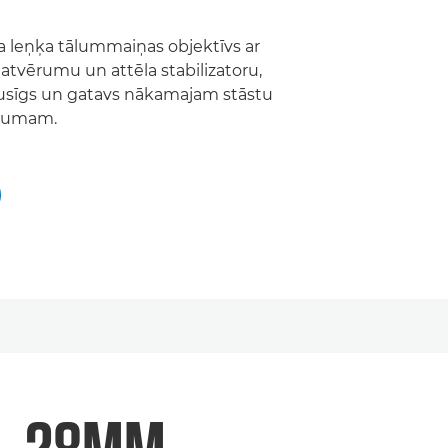
a leņķa tālummaiņas objektīvs ar
 atvērumu un attēla stabilizatoru,
zpusīgs un gatavs nākamajam stāstu
ojumam.