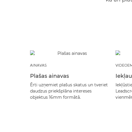
AINAVAS
VIDEOE
Plašas ainavas
Iekļa
Ērti uzņemiet plašus skatus un tveriet
Iekļūsti
daudzus priekšplāna intereses
Leadscr
objektus 16mm formātā.
vienmēr