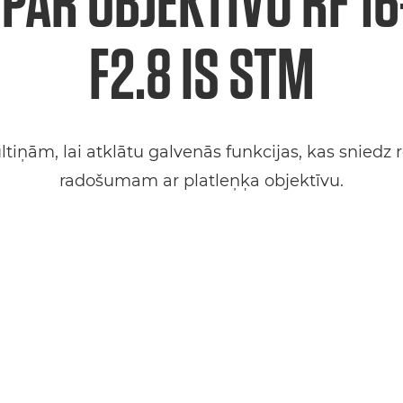
 PAR OBJEKTĪVU RF 
F2.8 IS STM
ltiņām, lai atklātu galvenās funkcijas, kas sniedz 
radošumam ar platleņķa objektīvu.