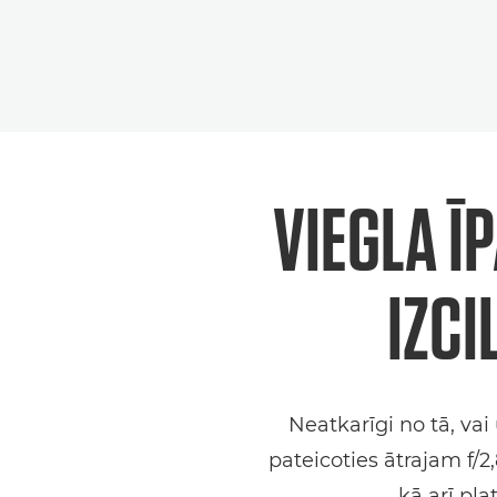
VIEGLA Ī
IZCI
Neatkarīgi no tā, vai
pateicoties ātrajam f/
kā arī pl