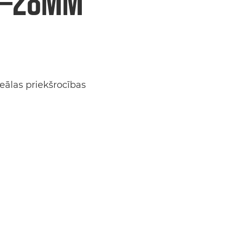
16–28MM
reālas priekšrocības