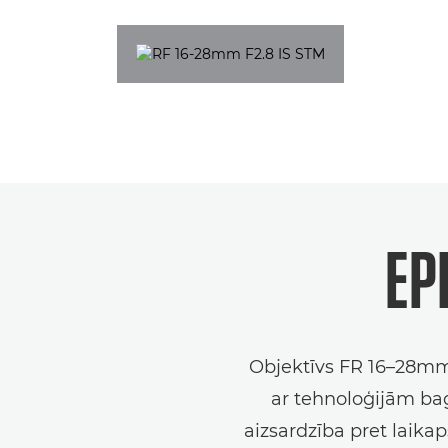
EP
Objektīvs FR 16–28mm 
ar tehnoloģijām bag
aizsardzība pret laik