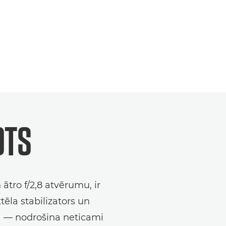
S
LAIDS
OTS
tro f/2,8 atvērumu, ir
tēla stabilizators un
ā — nodrošina neticami