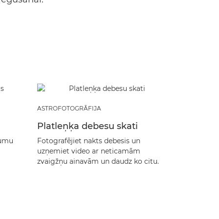
ASTROFOTOGRĀFIJA
ARHITEKTŪ
Platleņķa debesu skati
Interjers
jumu
Fotografējiet nakts debesis un
Uzņemiet au
uzņemiet video ar neticamām
telpās un i
zvaigžņu ainavām un daudz ko citu.
apgaismojum
diafragmas