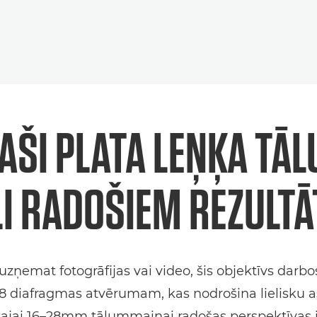
PAŠI PLATA LEŅĶA T
LI RADOŠIEM REZULT
 uzņemat fotogrāfijas vai video, šis objektīvs darbos
2,8 diafragmas atvērumam, kas nodrošina lielisku 
atajai 16–28mm tālummaiņai radošas perspektīvas 