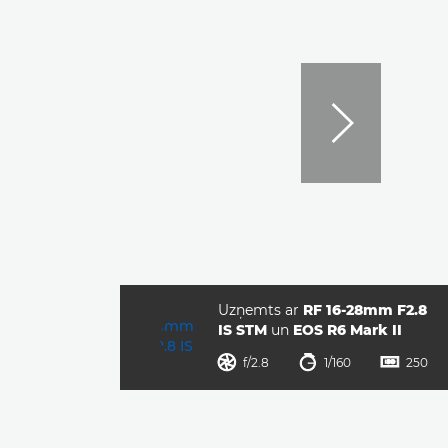
Uzņemts ar
RF 16-28mm F2.8
IS STM
un
EOS R6 Mark II
diafragmas atvērums
ekspozīcijas laiks
ISO



f/2.8
1/160
250