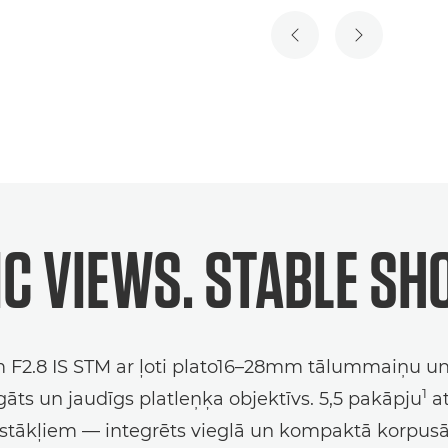
IEPRIEKŠĒJAIS SLAID
NĀKAMAIS S
IC VIEWS. STABLE SH
F2.8 IS STM ar ļoti plato16–28mm tālummaiņu un ā
1
āts un jaudīgs platleņķa objektīvs. 5,5 pakāpju
at
apstākļiem — integrēts vieglā un kompaktā korpus