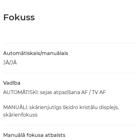
Fokuss
Automātiskais/manuālais
JĀ/JĀ
Vadība
AUTOMĀTISKI: sejas atpazīšana AF / TV AF
MANUĀLI: skārienjutīgs šķidro kristālu displejs,
skārienfokuss
Manuālā fokusa atbalsts