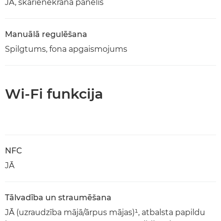
JĀ, skārienekrāna panelis
Manuālā regulēšana
Spilgtums, fona apgaismojums
Wi-Fi funkcija
NFC
JĀ
Tālvadība un straumēšana
JĀ (uzraudzība mājā/ārpus mājas)¹, atbalsta papildu