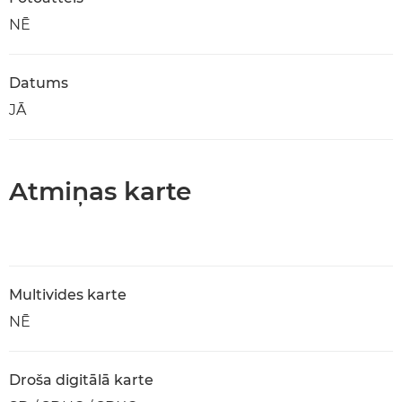
NĒ
Datums
JĀ
Atmiņas karte
Multivides karte
NĒ
Droša digitālā karte