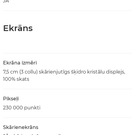
JĀ
Ekrāns
Ekrāna izmēri
7,5 cm (3 collu) skārienjutīgs šķidro kristālu displejs,
100% skats
Pikseļi
230 000 punkti
Skārienekrāns