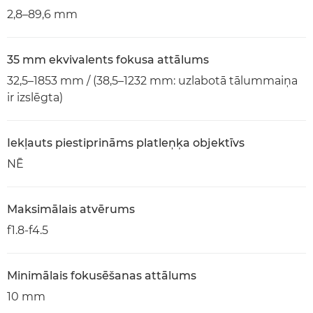
2,8–89,6 mm
35 mm ekvivalents fokusa attālums
32,5–1853 mm / (38,5–1232 mm: uzlabotā tālummaiņa
ir izslēgta)
Iekļauts piestiprināms platleņķa objektīvs
NĒ
Maksimālais atvērums
f1.8-f4.5
Minimālais fokusēšanas attālums
10 mm