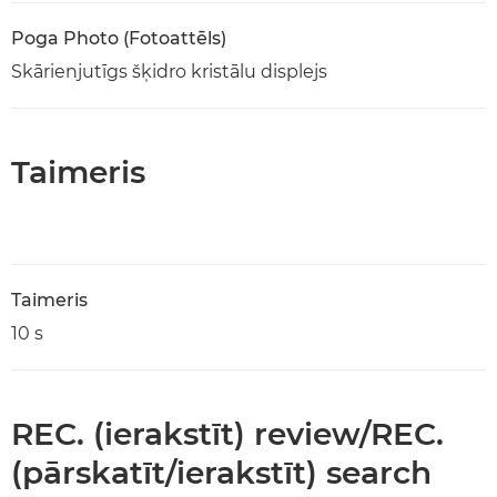
Poga Photo (Fotoattēls)
Skārienjutīgs šķidro kristālu displejs
Taimeris
Taimeris
10 s
REC. (ierakstīt) review/REC.
(pārskatīt/ierakstīt) search