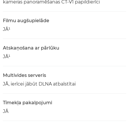
kameras panoramēšanas CT-V1 papildierīci
Filmu augšupielāde
JĀ¹
Atskaņošana ar pārlūku
JĀ¹
Multivides serveris
JĀ, ierīcei jābūt DLNA atbalstītai
Tīmekļa pakalpojumi
JĀ