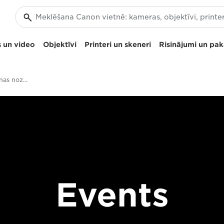
 un video
Objektīvi
Printeri un skeneri
Risinājumi un pa
Notikumi fotografēšanas nozarē
Events