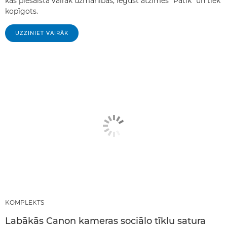
kas piesaista vairāk uzmanības, iegūst atzīmes “Patīk” un tiek
kopīgots.
UZZINIET VAIRĀK
KOMPLEKTS
Labākās Canon kameras sociālo tīklu satura