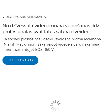
VIDEOEMUĀRU VEIDOŠANA
No dzīvesstila videoemuāra veidošanas līdz
profesionālas kvalitātes satura izveidei
Kā sociālo plašsaziņas līdzekļu zvaigzne Niama Makinona
(Niamh Mackinnon) sāka veidot videoemuāru nākamajā
līmenī, izmantojot EOS R50 V.
UZZINIET VAIRĀK