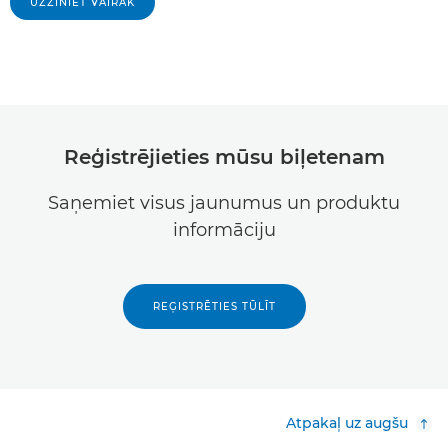
UZZINIET VAIRĀK
Reģistrējieties mūsu biļetenam
Saņemiet visus jaunumus un produktu
informāciju
REĢISTRĒTIES TŪLĪT
Atpakaļ uz augšu