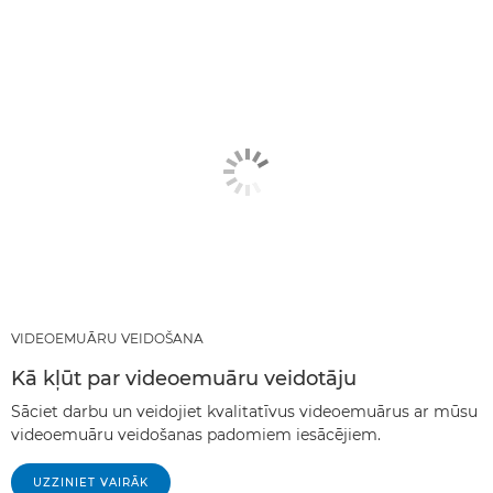
VIDEOEMUĀRU VEIDOŠANA
Kā kļūt par videoemuāru veidotāju
Sāciet darbu un veidojiet kvalitatīvus videoemuārus ar mūsu
videoemuāru veidošanas padomiem iesācējiem.
UZZINIET VAIRĀK