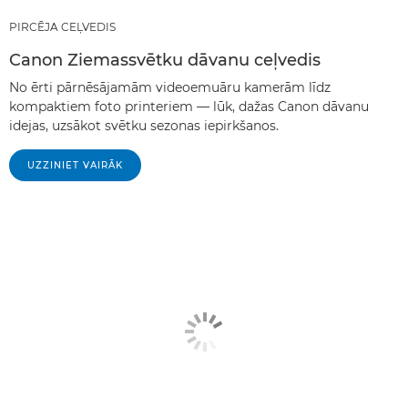
PIRCĒJA CEĻVEDIS
Canon Ziemassvētku dāvanu ceļvedis
No ērti pārnēsājamām videoemuāru kamerām līdz
kompaktiem foto printeriem — lūk, dažas Canon dāvanu
idejas, uzsākot svētku sezonas iepirkšanos.
UZZINIET VAIRĀK