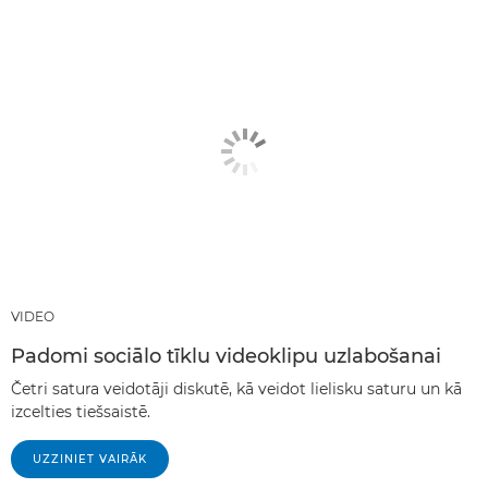
VIDEO
Padomi sociālo tīklu videoklipu uzlabošanai
Četri satura veidotāji diskutē, kā veidot lielisku saturu un kā
izcelties tiešsaistē.
UZZINIET VAIRĀK