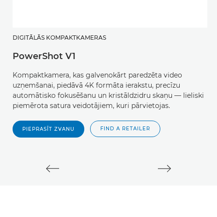
DIGITĀLĀS KOMPAKTKAMERAS
B
PowerShot V1
E
Kompaktkamera, kas galvenokārt paredzēta video
K
uzņemšanai, piedāvā 4K formāta ierakstu, precīzu
v
automātisko fokusēšanu un kristāldzidru skaņu — lieliski
ve
piemērota satura veidotājiem, kuri pārvietojas.
FIND A RETAILER
PIEPRASĪT ZVANU