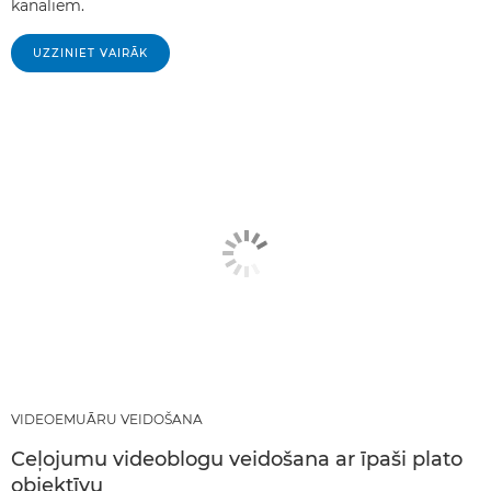
kanāliem.
UZZINIET VAIRĀK
VIDEOEMUĀRU VEIDOŠANA
Ceļojumu videoblogu veidošana ar īpaši plato
objektīvu