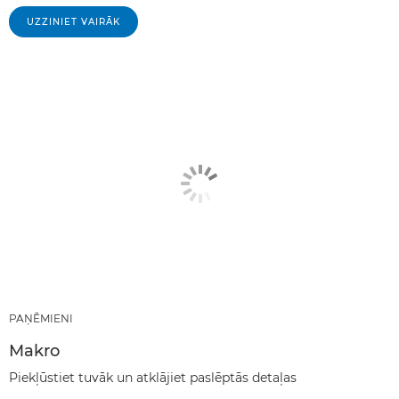
UZZINIET VAIRĀK
PAŅĒMIENI
Makro
Piekļūstiet tuvāk un atklājiet paslēptās detaļas