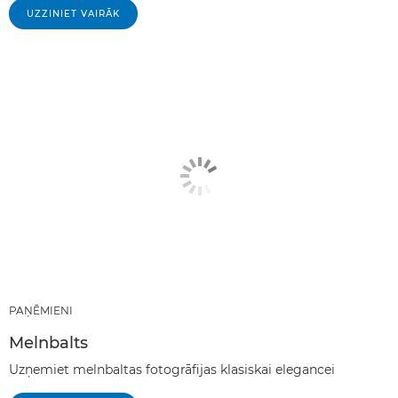
UZZINIET VAIRĀK
PAŅĒMIENI
Melnbalts
Uzņemiet melnbaltas fotogrāfijas klasiskai elegancei