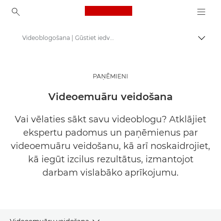
Canon Logo, back to ho
Videoblogošana | Gūstiet iedvesmu
Pārsl
Canon
Gūstiet iedvesmu | Fotografēšanas un drukāšanas padomi, kā arī ceļveži pircējiem
PAŅĒMIENI
Padomi un paņēmieni fotografēšanai un drukāšanai
Videoemuāru veidošana
Vai vēlaties sākt savu videoblogu? Atklājiet
ekspertu padomus un paņēmienus par
videoemuāru veidošanu, kā arī noskaidrojiet,
kā iegūt izcilus rezultātus, izmantojot
darbam vislabāko aprīkojumu.
Videoemuāru veidošana