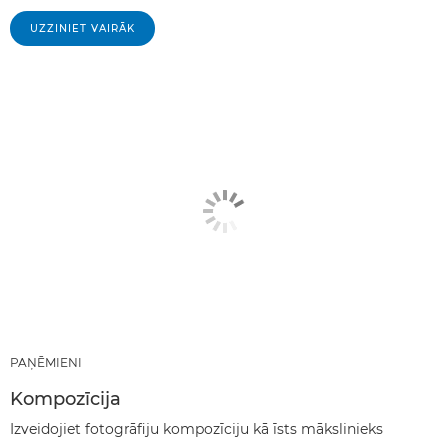
UZZINIET VAIRĀK
PAŅĒMIENI
Kompozīcija
Izveidojiet fotogrāfiju kompozīciju kā īsts mākslinieks