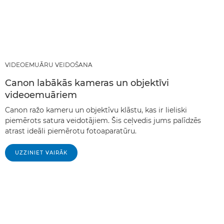
VIDEOEMUĀRU VEIDOŠANA
Canon labākās kameras un objektīvi
videoemuāriem
Canon ražo kameru un objektīvu klāstu, kas ir lieliski
piemērots satura veidotājiem. Šis ceļvedis jums palīdzēs
atrast ideāli piemērotu fotoaparatūru.
UZZINIET VAIRĀK