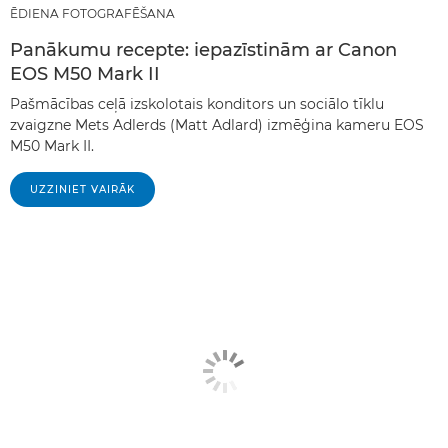
ĒDIENA FOTOGRAFĒŠANA
Panākumu recepte: iepazīstinām ar Canon
EOS M50 Mark II
Pašmācības ceļā izskolotais konditors un sociālo tīklu
zvaigzne Mets Adlerds (Matt Adlard) izmēģina kameru EOS
M50 Mark II.
UZZINIET VAIRĀK