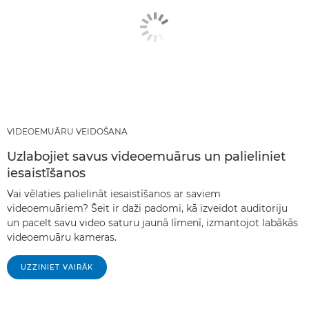
VIDEOEMUĀRU VEIDOŠANA
Uzlabojiet savus videoemuārus un palieliniet
iesaistīšanos
Vai vēlaties palielināt iesaistīšanos ar saviem
videoemuāriem? Šeit ir daži padomi, kā izveidot auditoriju
un pacelt savu video saturu jaunā līmenī, izmantojot labākās
videoemuāru kameras.
UZZINIET VAIRĀK