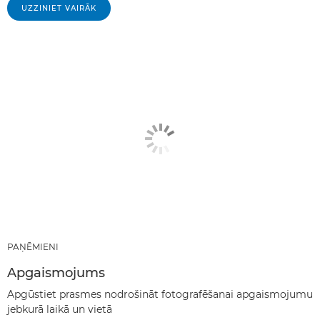
UZZINIET VAIRĀK
PAŅĒMIENI
Apgaismojums
Apgūstiet prasmes nodrošināt fotografēšanai apgaismojumu
jebkurā laikā un vietā