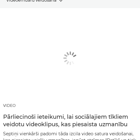
RAKSTI
IETEIKTIE PRODUKTI UN KOMPLEKTI
CITI PAŅĒMIENI
VIDEO
Pārliecinoši ieteikumi, lai sociālajiem tīkliem
veidotu videoklipus, kas piesaista uzmanību
Septiņi vienkārši padomi tāda izcila video satura veidošanai,