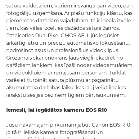
satura veidotājiem, kuriem ir svarīga gan video, gan
fotogrāfiju uzņemšana. Ar plašu funkciju klāstu, kas
piemērotas dažādām vajadzībām, tā ir ideāla izvēle
tiem, kas vēlas izcelties dažādos satura žanros.
Pateicoties Dual Pixel CMOS AF II, jūs iegūsiet
ārkārtīgi ātru un precīzu automātisko fokusēšanu,
nodrošinot asus un profesionālus videoklipus.
Grozāmais skārienekrāns ļaus viegli iekadrēt no
dažādiem leņķiem, kas īpaši noder videoemuāriem
un videoklipiem ar runājošām personām. Turklāt
varēsiet turpināt satura plūsmu ar pagarinātu
akumulatora darbības laiku, kas ļauj veikt ilgākas
ierakstu sesijas bez nemitīgiem pārtraukumiem.
Iemesli, lai iegādātos kameru EOS R10
Jūsu nākamajam pirkumam jābūt Canon EOS R10,
jo tā ir lieliska kamera fotografēšanai un