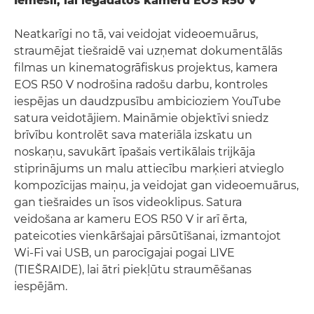
Iemesli, lai iegādātos kameru EOS R50 V
Neatkarīgi no tā, vai veidojat videoemuārus,
straumējat tiešraidē vai uzņemat dokumentālās
filmas un kinematogrāfiskus projektus, kamera
EOS R50 V nodrošina radošu darbu, kontroles
iespējas un daudzpusību ambicioziem YouTube
satura veidotājiem. Maināmie objektīvi sniedz
brīvību kontrolēt sava materiāla izskatu un
noskaņu, savukārt īpašais vertikālais trijkāja
stiprinājums un malu attiecību marķieri atvieglo
kompozīcijas maiņu, ja veidojat gan videoemuārus,
gan tiešraides un īsos videoklipus. Satura
veidošana ar kameru EOS R50 V ir arī ērta,
pateicoties vienkāršajai pārsūtīšanai, izmantojot
Wi-Fi vai USB, un parocīgajai pogai LIVE
(TIEŠRAIDE), lai ātri piekļūtu straumēšanas
iespējām.