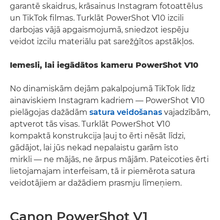
garantē skaidrus, krāsainus Instagram fotoattēlus
un TikTok filmas. Turklāt PowerShot V10 izcili
darbojas vājā apgaismojumā, sniedzot iespēju
veidot izcilu materiālu pat sarežģītos apstākļos.
Iemesli, lai iegādātos kameru PowerShot V10
No dinamiskām dejām pakalpojumā TikTok līdz
ainaviskiem Instagram kadriem — PowerShot V10
pielāgojas dažādām
satura veidošanas
vajadzībām,
aptverot tās visas. Turklāt PowerShot V10
kompaktā konstrukcija ļauj to ērti nēsāt līdzi,
gādājot, lai jūs nekad nepalaistu garām īsto
mirkli — ne mājās, ne ārpus mājām. Pateicoties ērti
lietojamajam interfeisam, tā ir piemērota satura
veidotājiem ar dažādiem prasmju līmeņiem.
Canon PowerShot V1