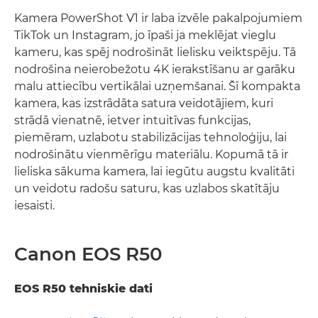
Kamera PowerShot V1 ir laba izvēle pakalpojumiem
TikTok un Instagram, jo īpaši ja meklējat vieglu
kameru, kas spēj nodrošināt lielisku veiktspēju. Tā
nodrošina neierobežotu 4K ierakstīšanu ar garāku
malu attiecību vertikālai uzņemšanai. Šī kompakta
kamera, kas izstrādāta satura veidotājiem, kuri
strādā vienatnē, ietver intuitīvas funkcijas,
piemēram, uzlabotu stabilizācijas tehnoloģiju, lai
nodrošinātu vienmērīgu materiālu. Kopumā tā ir
lieliska sākuma kamera, lai iegūtu augstu kvalitāti
un veidotu radošu saturu, kas uzlabos skatītāju
iesaisti.
Canon EOS R50
EOS R50 tehniskie dati