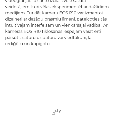
videogrāfijai, līdz ar to izcila izvēle satura
veidotājiem, kuri vēlas eksperimentēt ar dažādiem
medijiem. Turklāt kameru EOS R10 var izmantot
dizaineri ar dažādu prasmju līmeni, pateicoties tās
intuitīvajam interfeisam un vienkāršajai vadībai. Ar
kameras EOS R10 tīklošanas iespējām varat ērti
pārsūtīt saturu uz datoru vai viedtālruni, lai
rediģētu un kopīgotu.