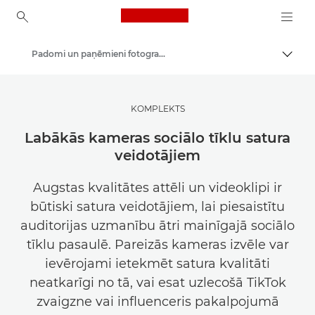
Canon Logo, back to ho
Padomi un paņēmieni fotografēšanai un drukāšanai
Pārsl
Canon
Gūstiet iedvesmu | Fotografēšanas un drukāšanas padomi, kā arī ceļveži pircējiem
KOMPLEKTS
Labākās kameras sociālo tīklu satura
veidotājiem
Augstas kvalitātes attēli un videoklipi ir
būtiski satura veidotājiem, lai piesaistītu
auditorijas uzmanību ātri mainīgajā sociālo
tīklu pasaulē. Pareizās kameras izvēle var
ievērojami ietekmēt satura kvalitāti
neatkarīgi no tā, vai esat uzlecošā TikTok
zvaigzne vai influenceris pakalpojumā