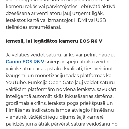
kameru rokās vai pārvietojoties. Iebūvētā aktīvā
dzesēšana ar ventilatoru ļauj uzņemt ilgāk,
ierakstot kartē vai izmantojot HDMI vai USB
tiešraides straumēšanai.
Iemesli, lai iegādātos kameru EOS R6 V
Ja vēlaties veidot saturu, ar ko var pelnīt naudu,
Canon EOS R6 V
sniegs iespēju ātrāk izveidot
vairāk satura ar augstāku kvalitāti, tieši veicinot
izaugsmi un monetizāciju tādās platformās kā
YouTube. Funkcija Open Gate ļauj veidot saturu
vairākām platformām no viena ieraksta, savukārt
inteliģentā automātiskās fokusēšanas sistēma,
grozāmais ekrāns, ieraksta poga priekšpusē un
filmēšanas indikatora lampa atvieglo filmēšanu
vienatnē, tādējādi ieguldījums šajā kamerā
palīdzēs jums ātrāk pārvērst satura veidošanu no