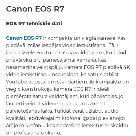
Canon EOS R7
EOS R7 tehniskie dati
Canon EOS R7
ir kompakta un viegla kamera, kas
piedāvā izcilas iespējas video ierakstīšanai. Tā ir
ideāla izvēle YouTube satura veidotājiem, kuri dod
priekšroku ērti pārnēsājamai kamerai, kas
nesamazina veiktspēju. Kamera EOS R7 piedāvā 4K
video ierakstīšanu, nodrošinot, ka saturs atbilst
YouTube augstajiem standartiem. Ar kompakto un
vieglo konstrukciju kamera EOS R7 ir ideāli
piemērota satura veidotājiem, kuri pārvietojas, jo
ļauj ērti veidot videoemuārus un uzņemt
pārvietošanās laikā. Turklāt varat uzlabot audio
kvalitāti, iebūvētajai mikrofona ligzdai pievienojot
ārējo mikrofonu, kas nodrošina ierakstus ar skaidru
un profesionālu skaņu.