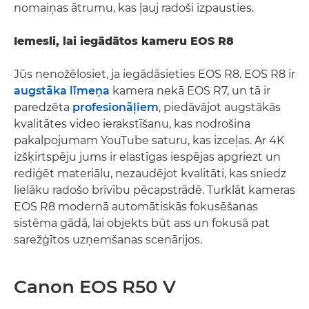
nomaiņas ātrumu, kas ļauj radoši izpausties.
Iemesli, lai iegādātos kameru EOS R8
Jūs nenožēlosiet, ja iegādāsieties EOS R8. EOS R8 ir
augstāka līmeņa
kamera nekā EOS R7, un tā ir
paredzēta
profesionāļiem
, piedāvājot augstākās
kvalitātes video ierakstīšanu, kas nodrošina
pakalpojumam YouTube saturu, kas izceļas. Ar 4K
izšķirtspēju jums ir elastīgas iespējas apgriezt un
rediģēt materiālu, nezaudējot kvalitāti, kas sniedz
lielāku radošo brīvību pēcapstrādē. Turklāt kameras
EOS R8 modernā automātiskās fokusēšanas
sistēma gādā, lai objekts būt ass un fokusā pat
sarežģītos uzņemšanas scenārijos.
Canon EOS R50 V