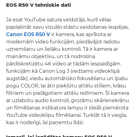
EOS R50 V tehniskie dati
Ja esat YouTube satura veidotājs, kurš vēlas
paplašināt savu vizuālo stāstu veidošanas iespējas,
Canon EOS R50 V
ir kamera, kas aprīkota ar
modernām video funkcijām, piedāvājot radošu
uzņemšanu un lielāku kontroli. Tā ir kamera ar
maināmu objektīvu, un tā nodrošina
pārdiskretizētu 4K video ar tādām iespaidīgām
funkcijām kā Canon Log 3 (redzams videoklipā
augstāk), viedu automātisko fokusēšanu un īpašu
pogu COLOR, lai ātri piekļūtu attēlu stiliem, krāsu
filtriem un pielāgotiem attēlu režīmiem. Šī kamera
ar uzlabotu audio kontroli, grozāmu skārienekrānu
un filmēšanas indikatora lampu ir ideāli piemērota
YouTube videoklipu filmēšanai. Turklāt tā ir viegla,
kas ir noderīgi, lai paņemtu līdzi.