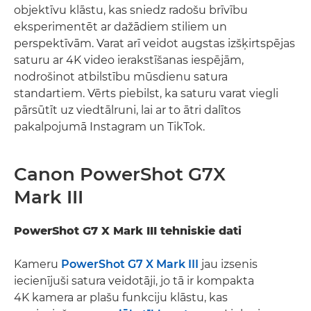
objektīvu klāstu, kas sniedz radošu brīvību
eksperimentēt ar dažādiem stiliem un
perspektīvām. Varat arī veidot augstas izšķirtspējas
saturu ar 4K video ierakstīšanas iespējām,
nodrošinot atbilstību mūsdienu satura
standartiem. Vērts piebilst, ka saturu varat viegli
pārsūtīt uz viedtālruni, lai ar to ātri dalītos
pakalpojumā Instagram un TikTok.
Canon PowerShot G7X
Mark III
PowerShot G7 X Mark III tehniskie dati
Kameru
PowerShot G7 X Mark III
jau izsenis
iecienījuši satura veidotāji, jo tā ir kompakta
4K kamera ar plašu funkciju klāstu, kas