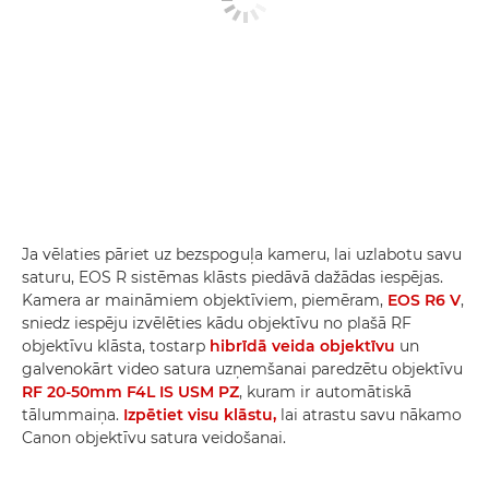
Ja vēlaties pāriet uz bezspoguļa kameru, lai uzlabotu savu
saturu, EOS R sistēmas klāsts piedāvā dažādas iespējas.
Kamera ar maināmiem objektīviem, piemēram,
EOS R6 V
,
sniedz iespēju izvēlēties kādu objektīvu no plašā RF
objektīvu klāsta, tostarp
hibrīdā veida objektīvu
un
galvenokārt video satura uzņemšanai paredzētu objektīvu
RF 20-50mm F4L IS USM PZ
, kuram ir automātiskā
tālummaiņa.
Izpētiet visu klāstu,
lai atrastu savu nākamo
Canon objektīvu satura veidošanai.