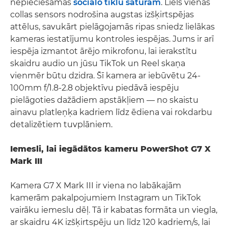
nepieciešamas
sociālo tīklu saturam
. Liels vienas
collas sensors nodrošina augstas izšķirtspējas
attēlus, savukārt pielāgojamās ripas sniedz lielākas
kameras iestatījumu kontroles iespējas. Jums ir arī
iespēja izmantot ārējo mikrofonu, lai ierakstītu
skaidru audio un jūsu TikTok un Reel skaņa
vienmēr būtu dzidra. Šī kamera ar iebūvētu 24-
100mm f/1.8-2.8 objektīvu piedāvā iespēju
pielāgoties dažādiem apstākļiem — no skaistu
ainavu platleņķa kadriem līdz ēdiena vai rokdarbu
detalizētiem tuvplāniem.
Iemesli, lai iegādātos kameru PowerShot G7 X
Mark III
Kamera G7 X Mark III ir viena no labākajām
kamerām pakalpojumiem Instagram un TikTok
vairāku iemeslu dēļ. Tā ir kabatas formāta un viegla,
ar skaidru 4K izšķirtspēju un līdz 120 kadriem/s, lai