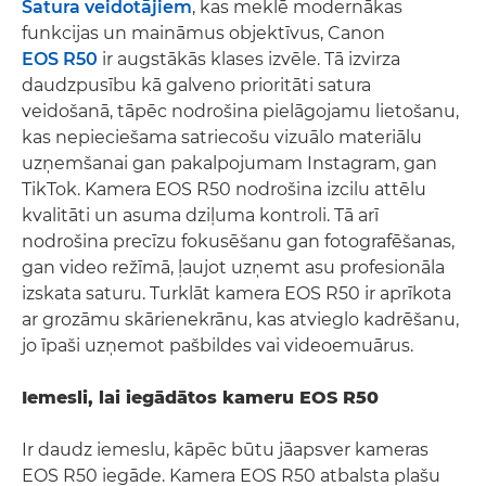
Satura veidotājiem
, kas meklē modernākas
funkcijas un maināmus objektīvus, Canon
EOS R50
ir augstākās klases izvēle. Tā izvirza
daudzpusību kā galveno prioritāti satura
veidošanā, tāpēc nodrošina pielāgojamu lietošanu,
kas nepieciešama satriecošu vizuālo materiālu
uzņemšanai gan pakalpojumam Instagram, gan
TikTok. Kamera EOS R50 nodrošina izcilu attēlu
kvalitāti un asuma dziļuma kontroli. Tā arī
nodrošina precīzu fokusēšanu gan fotografēšanas,
gan video režīmā, ļaujot uzņemt asu profesionāla
izskata saturu. Turklāt kamera EOS R50 ir aprīkota
ar grozāmu skārienekrānu, kas atvieglo kadrēšanu,
jo īpaši uzņemot pašbildes vai videoemuārus.
Iemesli, lai iegādātos kameru EOS R50
Ir daudz iemeslu, kāpēc būtu jāapsver kameras
EOS R50 iegāde. Kamera EOS R50 atbalsta plašu