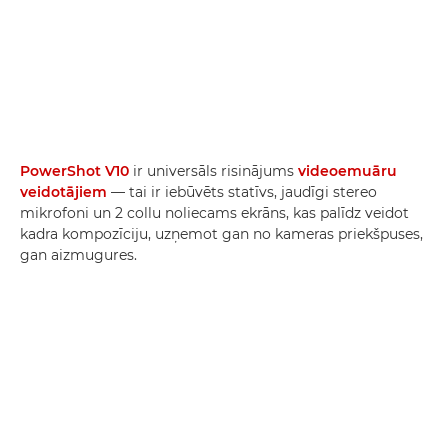
PowerShot V10
ir universāls risinājums
videoemuāru
veidotājiem
— tai ir iebūvēts statīvs, jaudīgi stereo
mikrofoni un 2 collu noliecams ekrāns, kas palīdz veidot
kadra kompozīciju, uzņemot gan no kameras priekšpuses,
gan aizmugures.