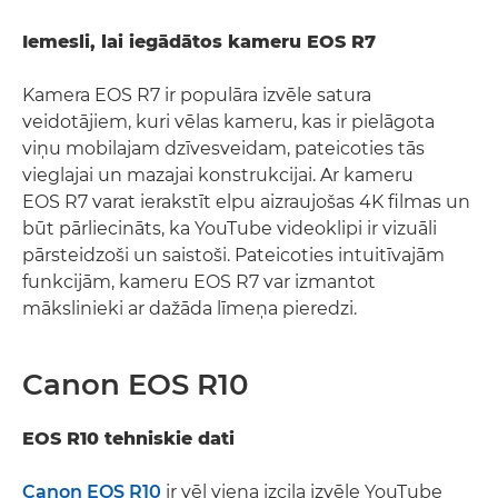
Iemesli, lai iegādātos kameru EOS R7
Kamera EOS R7 ir populāra izvēle satura
veidotājiem, kuri vēlas kameru, kas ir pielāgota
viņu mobilajam dzīvesveidam, pateicoties tās
vieglajai un mazajai konstrukcijai. Ar kameru
EOS R7 varat ierakstīt elpu aizraujošas 4K filmas un
būt pārliecināts, ka YouTube videoklipi ir vizuāli
pārsteidzoši un saistoši. Pateicoties intuitīvajām
funkcijām, kameru EOS R7 var izmantot
mākslinieki ar dažāda līmeņa pieredzi.
Canon EOS R10
EOS R10 tehniskie dati
Canon EOS R10
ir vēl viena izcila izvēle YouTube