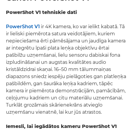
PowerShot V1 tehniskie dati
PowerShot V1
ir 4K kamera, ko var ielikt kabatā. Tā
ir lieliski piemērota satura veidotājiem, kuriem
nepieciešama ērti pārnēsājama un jaudīga kamera
ar integrētu īpaši plata leņķa objektīvu ērtai
pašbilžu uzņemšanai, lielu sensoru dabiskai fona
izpludināšanai un augstas kvalitātes audio
kristāldzidrai skaņai. 16–50 mm tālummaiņas
diapazons sniedz iespēju pielāgoties gan platleņķa
pašbildēm, gan šaurāka leņķa kadriem, tāpēc
kamera ir piemērota demonstrācijām, pamācībām,
ceļojumu kadriem un citu materiālu uzņemšanai.
Turklāt grozāmais skārienekrāns atvieglo
uzņemšanu vienatnē, lai kur jūs atrastos.
Iemesli, lai iegādātos kameru PowerShot V1