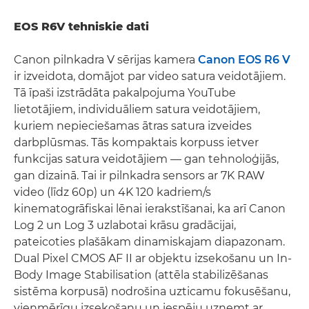
EOS R6V tehniskie dati
Canon pilnkadra V sērijas kamera
Canon EOS R6 V
ir izveidota, domājot par video satura veidotājiem.
Tā īpaši izstrādāta pakalpojuma YouTube
lietotājiem, individuāliem satura veidotājiem,
kuriem nepieciešamas ātras satura izveides
darbplūsmas. Tās kompaktais korpuss ietver
funkcijas satura veidotājiem — gan tehnoloģijās,
gan dizainā. Tai ir pilnkadra sensors ar 7K RAW
video (līdz 60p) un 4K 120 kadriem/s
kinematogrāfiskai lēnai ierakstīšanai, ka arī Canon
Log 2 un Log 3 uzlabotai krāsu gradācijai,
pateicoties plašākam dinamiskajam diapazonam.
Dual Pixel CMOS AF II ar objektu izsekošanu un In-
Body Image Stabilisation (attēla stabilizēšanas
sistēma korpusā) nodrošina uzticamu fokusēšanu,
vienmērīgu izsekošanu un iespēju uzņemt ar