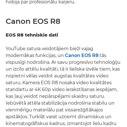
hobija par profesionālu karjeru.
Canon EOS R8
EOS R8 tehniskie dati
YouTube satura veidotājiem bieži vajag
modernākas funkcijas, un
Canon EOS R8
tās
vispusīgi nodrošina. Ar savu progresīvo tehnoloģiju
un izcilo attēlu kvalitāti, tā ir lieliska izvēle tiem, kas
nopietni vēlas veidot augstas kvalitātes video
saturu. Kamera EOS R8 nosaka video kvalitātes
standartu ar 4K 60p video ierakstīšanas iespējam,
kas ļauj veidot nepārspējami skaidru saturu.
Iebūvētā attēla stabilizācija nodrošina stabilu un
vienmērīgu materiālu pat vissarežģītākajos
apstākļos. Turklāt varat uzņemt dinamiskus un
kinematogrāfiskus kadrus, izmantojot lielu kadru