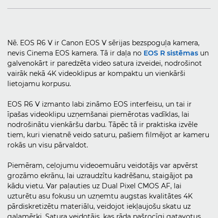
Nē. EOS R6 V ir Canon EOS V sērijas bezspoguļa kamera,
nevis Cinema EOS kamera. Tā ir daļa no
EOS R sistēmas
un
galvenokārt ir paredzēta video satura izveidei, nodrošinot
vairāk nekā 4K videoklipus ar kompaktu un vienkārši
lietojamu korpusu.
EOS R6 V izmanto labi zināmo EOS interfeisu, un tai ir
īpašas videoklipu uzņemšanai piemērotas vadīklas, lai
nodrošinātu vienkāršu darbu. Tāpēc tā ir praktiska izvēle
tiem, kuri vienatnē veido saturu, pašiem filmējot ar kameru
rokās un visu pārvaldot.
Piemēram, ceļojumu videoemuāru veidotājs var apvērst
grozāmo ekrānu, lai uzraudzītu kadrēšanu, staigājot pa
kādu vietu. Var paļauties uz Dual Pixel CMOS AF, lai
uzturētu asu fokusu un uzņemtu augstas kvalitātes 4K
pārdiskretizētu materiālu, veidojot iekļaujošu skatu uz
galamērķi. Satura veidotājs, kas rāda pašrocīgi gatavotus