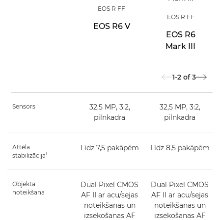
EOS R FF
EOS R FF
EOS R6 V
EOS R6
Mark III
1-2
of
3
Sensors
32,5 MP, 3:2,
32,5 MP, 3:2,
pilnkadra
pilnkadra
Attēla
Līdz 7,5 pakāpēm
Līdz 8,5 pakāpēm
1
stabilizācija
Objekta
Dual Pixel CMOS
Dual Pixel CMOS
noteikšana
AF II ar acu/sejas
AF II ar acu/sejas
noteikšanas un
noteikšanas un
izsekošanas AF
izsekošanas AF