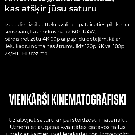
kas atšķir jūsu saturu
Izbaudiet izcilu attēlu kvalitāti, pateicoties pilnkadra
sensoram, kas nodrošina 7K 60p RAW,
pārdiskretizētu 4K 60p ar papildu detaļām, kā arī
lielu kadru nomaiņas ātrumu līdz 120p 4K vai 180p
2K/Full HD režīmā.
VIENKĀRŠI KINEMATOGRĀFISKI
Uzlabojiet saturu ar pārsteidzošu materiālu.
Uzņemiet augstas kvalitātes gatavos failus
uzreiz ar kameru vai ierakstiet tos, izmantojot