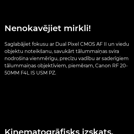
Nenokavējiet mirkli!
Saglabājiet fokusu ar Dual Pixel CMOS AF II un viedu
objektu noteikšanu, savukārt tālummaiņas svira
nodrošina vienmērīgu, precīzu vadību ar saderīgiem
tālummaiņas objektīviem, piemēram, Canon RF 20-
50MM F4L IS USM PZ.
Kinematogrāfisks izskats,