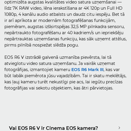
optimizēta augstas kvalitātes video satura uzņemšanai —
līdz 7K RAW video, lēna ierakstīšana ar 4K 120p un Full HD
1080p, 4 kanālu audio atbalsts un daudz citu iespēju. Bet tā
ir arī aprīkota ar modernām fotografēšanas funkcijām,
piemēram, augstas izšķirtspējas 32,5 MP pilnkadra sensoru,
nepārtraukto fotografēšanu ar 40 kadriem/s un iepriekšēju
nepārtrauktas uzņemšanas funkciju, kas sāk uzņemt attēlus,
pirms pilnībā nospiežat slēdža pogu.
EOS R6 V izstrādē galvenā uzmanība pievērsta, lai tā
atvieglotu video satura uzņemšanu. Ja vairāk uzņemat
fotogrāfijas, izmantojiet kameru
EOS R6 Mark III
, kas var
būt labāk piemērota jūsu vajadzībām. Tai ir skatu meklētājs,
kas ļauj kameru turēt nekustīgi pie acs, lai iegūtu precīzas
fotogrāfijas vai sekotu objektiem, kas ātri pārvietojas.
Vai EOS R6 V ir Cinema EOS kamera?