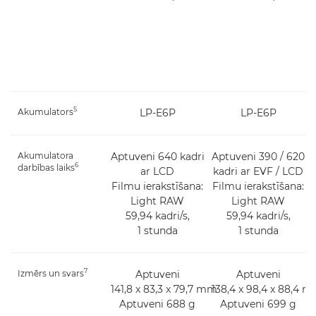
5
Akumulators
LP-E6P
LP-E6P
Akumulatora
Aptuveni 640 kadri
Aptuveni 390 / 620
6
darbības laiks
ar LCD
kadri ar EVF / LCD
Filmu ierakstīšana:
Filmu ierakstīšana:
Light RAW
Light RAW
59,94 kadri/s,
59,94 kadri/s,
1 stunda
1 stunda
7
Izmērs un svars
Aptuveni
Aptuveni
141,8 x 83,3 x 79,7 mm
138,4 x 98,4 x 88,4 
Aptuveni 688 g
Aptuveni 699 g