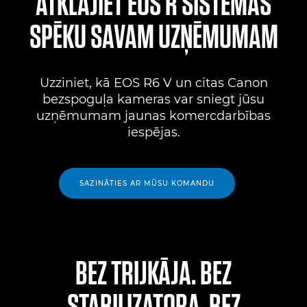
ATKLĀJIET EOS R SISTĒMAS
SPĒKU SAVAM UZŅĒMUMAM
Uzziniet, kā EOS R6 V un citas Canon
bezspoguļa kameras var sniegt jūsu
uzņēmumam jaunas komercdarbības
iespējas.
SAZINĀTIES AR MŪSU KOMANDU
BEZ TRIJKĀJA. BEZ
STABILIZATORA. BEZ