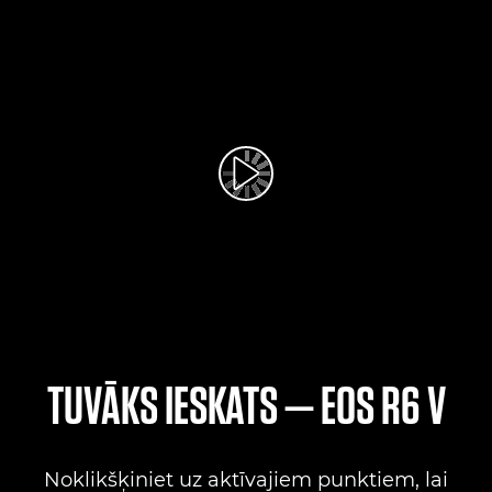
Atskaņot videoklipu
TUVĀKS IESKATS — EOS R6 V
Noklikšķiniet uz aktīvajiem punktiem, lai