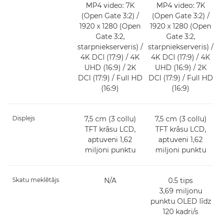
MP4 video: 7K
MP4 video: 7K
(Open Gate 3:2) /
(Open Gate 3:2) /
1920 x 1280 (Open
1920 x 1280 (Open
Gate 3:2,
Gate 3:2,
starpniekserveris) /
starpniekserveris) /
4K DCI (17:9) / 4K
4K DCI (17:9) / 4K
UHD (16:9) / 2K
UHD (16:9) / 2K
DCI (17:9) / Full HD
DCI (17:9) / Full HD
(16:9)
(16:9)
Displejs
7,5 cm (3 collu)
7,5 cm (3 collu)
TFT krāsu LCD,
TFT krāsu LCD,
aptuveni 1,62
aptuveni 1,62
miljoni punktu
miljoni punktu
Skatu meklētājs
N/A
0.5 tips
3,69 miljonu
punktu OLED līdz
120 kadri/s