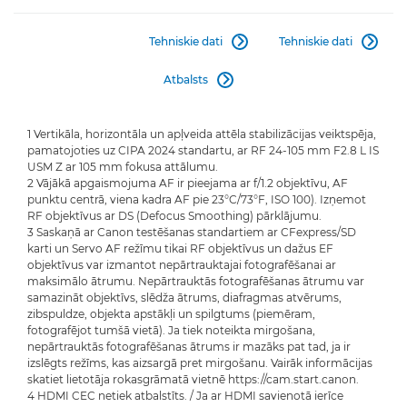
Tehniskie dati
Tehniskie dati


Atbalsts

1 Vertikāla, horizontāla un apļveida attēla stabilizācijas veiktspēja,
pamatojoties uz CIPA 2024 standartu, ar RF 24-105 mm F2.8 L IS
USM Z ar 105 mm fokusa attālumu.
2 Vājākā apgaismojuma AF ir pieejama ar f/1.2 objektīvu, AF
punktu centrā, viena kadra AF pie 23°C/73°F, ISO 100). Izņemot
RF objektīvus ar DS (Defocus Smoothing) pārklājumu.
3 Saskaņā ar Canon testēšanas standartiem ar CFexpress/SD
karti un Servo AF režīmu tikai RF objektīvus un dažus EF
objektīvus var izmantot nepārtrauktajai fotografēšanai ar
maksimālo ātrumu. Nepārtrauktās fotografēšanas ātrumu var
samazināt objektīvs, slēdža ātrums, diafragmas atvērums,
zibspuldze, objekta apstākļi un spilgtums (piemēram,
fotografējot tumšā vietā). Ja tiek noteikta mirgošana,
nepārtrauktās fotografēšanas ātrums ir mazāks pat tad, ja ir
izslēgts režīms, kas aizsargā pret mirgošanu. Vairāk informācijas
skatiet lietotāja rokasgrāmatā vietnē https://cam.start.canon.
4 HDMI CEC netiek atbalstīts. / Ja ar HDMI savienotā ierīce