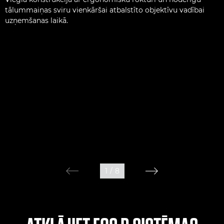
tālummaiņas sviru vienkāršai atbalstīto objektīvu vadībai
uzņemšanas laikā.
1
/
8