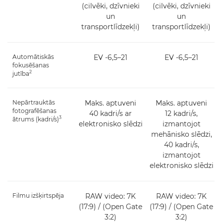
(cilvēki, dzīvnieki
(cilvēki, dzīvnieki
un
un
transportlīdzekļi)
transportlīdzekļi)
Automātiskās
EV -6,5–21
EV -6,5–21
fokusēšanas
2
jutība
Nepārtrauktās
Maks. aptuveni
Maks. aptuveni
fotografēšanas
40 kadri/s ar
12 kadri/s,
3
ātrums (kadri/s)
elektronisko slēdzi
izmantojot
mehānisko slēdzi,
40 kadri/s,
izmantojot
elektronisko slēdzi
Filmu izšķirtspēja
RAW video: 7K
RAW video: 7K
(17:9) / (Open Gate
(17:9) / (Open Gate
3:2)
3:2)