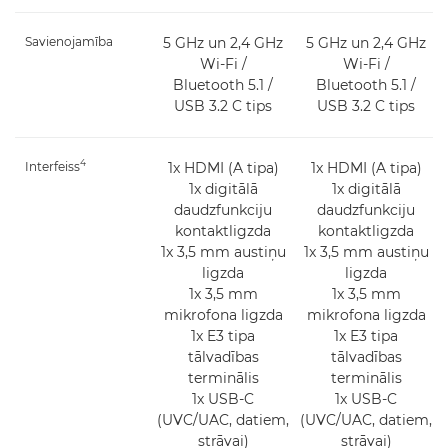
Savienojamība
5 GHz un 2,4 GHz
5 GHz un 2,4 GHz
Wi-Fi /
Wi-Fi /
Bluetooth 5.1 /
Bluetooth 5.1 /
USB 3.2 C tips
USB 3.2 C tips
4
Interfeiss
1x HDMI (A tipa)
1x HDMI (A tipa)
1x digitālā
1x digitālā
daudzfunkciju
daudzfunkciju
kontaktligzda
kontaktligzda
1x 3,5 mm austiņu
1x 3,5 mm austiņu
ligzda
ligzda
1x 3,5 mm
1x 3,5 mm
mikrofona ligzda
mikrofona ligzda
1x E3 tipa
1x E3 tipa
tālvadības
tālvadības
terminālis
terminālis
1x USB-C
1x USB-C
(UVC/UAC, datiem,
(UVC/UAC, datiem,
strāvai)
strāvai)