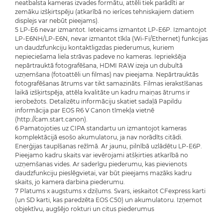
neatbalsta kameras izvades formātu, attēli tiek parādīti ar
zemāku izšķirtspēju (atkarībā no ierīces tehniskajiem datiem
displejs var nebūt pieejams).
5 LP-E6 nevar izmantot. Ieteicams izmantot LP-E6P. Izmantojot
LP-E6NH/LP-E6N, nevar izmantot tīkla (Wi-Fi/Ethernet) funkcijas
un daudzfunkciju kontaktligzdas piederumus, kuriem
nepieciešama liela strāvas padeve no kameras. Iepriekšēja
nepārtrauktā fotografēšana, HDMI RAW izeja un dubultā
uzņemšana (fotoattēli un filmas) nav pieejama. Nepārtrauktās
fotografēšanas ātrums var tikt samazināts. Filmas ierakstīšanas
laikā izšķirtspēja, attēla kvalitāte un kadru maiņas ātrums ir
ierobežots. Detalizētu informāciju skatiet sadaļā Papildu
informācija par EOS R6 V Canon tīmekļa vietnē
(http://cam.start.canon).
6 Pamatojoties uz CIPA standartu un izmantojot kameras
komplektācijā esošo akumulatoru, ja nav norādīts citādi.
Enerģijas taupīšanas režīmā. Ar jaunu, pilnībā uzlādētu LP-E6P.
Pieejamo kadru skaits var ievērojami atšķirties atkarībā no
uzņemšanas vides. Ar saderīgu piederumu, kas pievienots
daudzfunkciju pieslēgvietai, var būt pieejams mazāks kadru
skaits, jo kamera darbina piederumu.
7 Platums x augstums x dziļums. Svars, ieskaitot CFexpress karti
(un SD karti, kas paredzēta EOS C50) un akumulatoru. Izņemot
objektīvu, augšējo rokturi un citus piederumus