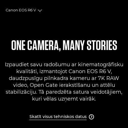
Canon EOS R6 V
Toggle breadcrumbs
Pārskats
Tehniskie dati
ONE CAMERA, MANY STORIES
Atbalsts
Izpaudiet savu radošumu ar kinematogrāfisku
FIND A RETAILER
kvalitāti, izmantojot Canon EOS R6 V,
No Sellers Found
daudzpusīgu pilnkadra kameru ar 7K RAW
video, Open Gate ierakstīšanu un attēlu
stabilizāciju. Tā paredzēta satura veidotājiem,
kuri vēlas uzņemt vairāk.
Skatīt visus tehniskos datus
