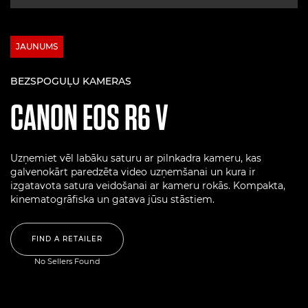
JAUNUMS
BEZSPOGUĻU KAMERAS
CANON
EOS R6 V
Uzņemiet vēl labāku saturu ar pilnkadra kameru, kas
galvenokārt paredzēta video uzņemšanai un kura ir
izgatavota satura veidošanai ar kameru rokās. Kompakta,
kinematogrāfiska un gatava jūsu stāstiem.
FIND A RETAILER
No Sellers Found