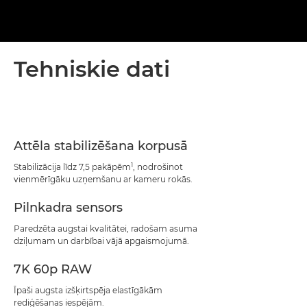
Tehniskie dati
Attēla stabilizēšana korpusā
1
Stabilizācija līdz 7,5 pakāpēm
, nodrošinot
vienmērīgāku uzņemšanu ar kameru rokās.
Pilnkadra sensors
Paredzēta augstai kvalitātei, radošam asuma
dziļumam un darbībai vājā apgaismojumā.
7K 60p RAW
Īpaši augsta izšķirtspēja elastīgākām
rediģēšanas iespējām.