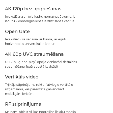
4K 120p bez apgriešanas
Ierakstīšana ar lielu kadru nomaiņas ātrumu, lai
iegūtu vienmērīgus lēnās ierakstīšanas kadrus.
Open Gate
Ierakstiet visā sensora laukumā, lai iegūtu
horizontālus un vertikālus kadrus.
4K 60p UVC straumēšana
USB “plug-and-play” opcija vienkāršai tiešraides
straumēšanai īpaši augstā kvalitātē.
Vertikāls video
Trijkāja stiprinājums rokturī atvieglo vertikālo
uzņemšanu, kas paredzēta galvenokārt
mobilajām ierīcēm.
RF stiprinājums
Maināmi objektīvi, kas nodrošina lielāku radošo