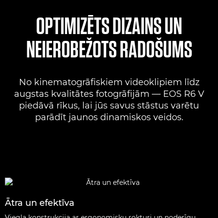
OPTIMIZĒTS DIZAINS UN
NEIEROBEŽOTS RADOŠUMS
No kinematogrāfiskiem videoklipiem līdz
augstas kvalitātes fotogrāfijām — EOS R6 V
piedāvā rīkus, lai jūs savus stāstus varētu
parādīt jaunos dinamiskos veidos.
Ātra un efektīva
Viegla konstrukcija ar ergonomisku rokturi un noderīgu