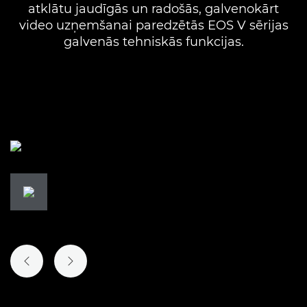
atklātu jaudīgās un radošās, galvenokārt
video uzņemšanai paredzētās EOS V sērijas
galvenās tehniskās funkcijas.
IEPRIEKŠĒJAIS SLAIDS
NĀKAMAIS SLAIDS