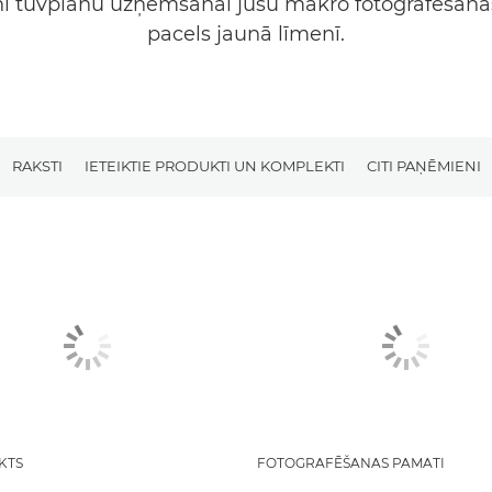
i tuvplānu uzņemšanai jūsu makro fotografēšana
pacels jaunā līmenī.
RAKSTI
IETEIKTIE PRODUKTI UN KOMPLEKTI
CITI PAŅĒMIENI
KTS
FOTOGRAFĒŠANAS PAMATI