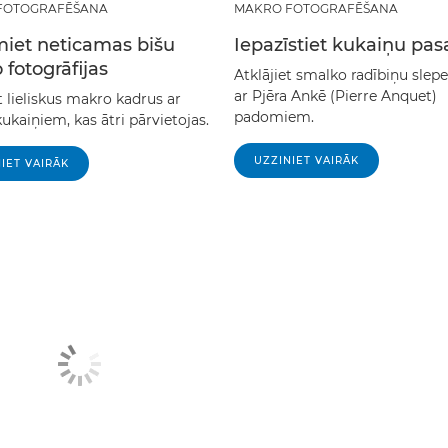
FOTOGRAFĒŠANA
MAKRO FOTOGRAFĒŠANA
iet neticamas bišu
Iepazīstiet kukaiņu pas
fotogrāfijas
Atklājiet smalko radībiņu slepe
ar Pjēra Ankē (Pierre Anquet)
 lieliskus makro kadrus ar
padomiem.
ukaiņiem, kas ātri pārvietojas.
UZZINIET VAIRĀK
IET VAIRĀK