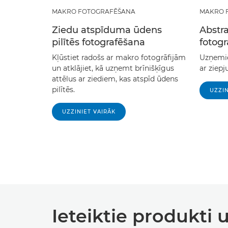
MAKRO FOTOGRAFĒŠANA
MAKRO 
Ziedu atspīduma ūdens
Abstr
pilītēs fotografēšana
fotog
Kļūstiet radošs ar makro fotogrāfijām
Uzņemie
un atklājiet, kā uzņemt brīnišķīgus
ar ziepj
attēlus ar ziediem, kas atspīd ūdens
pilītēs.
UZZIN
UZZINIET VAIRĀK
Ieteiktie produkti