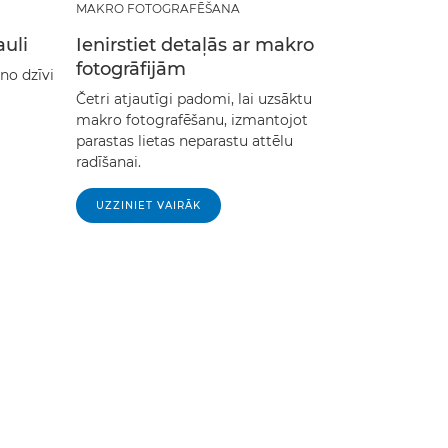
MAKRO FOTOGRAFĒŠANA
auli
Ienirstiet detaļās ar makro
fotogrāfijām
no dzīvi
Četri atjautīgi padomi, lai uzsāktu
makro fotografēšanu, izmantojot
parastas lietas neparastu attēlu
radīšanai.
UZZINIET VAIRĀK