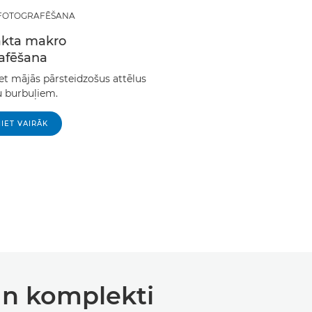
FOTOGRAFĒŠANA
akta makro
rafēšana
t mājās pārsteidzošus attēlus
u burbuļiem.
IET VAIRĀK
 un komplekti