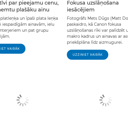
īvi par pieejamu cenu,
Fokusa uzslāņošana
zņemtu plašāku ainu
iesācējiem
platleņķa un īpaši plata leņķa
Fotogrāfs Mets Dūgs (Matt D
vi iespaidīgām ainavām, ielu
paskaidro, kā Canon fokusa
interjeriem un pat grupu
uzslāņošanas rīki var palīdzēt
ijām.
makro kadrus un ainavas ar a
priekšplāna līdz aizmugurei.
IET VAIRĀK
UZZINIET VAIRĀK