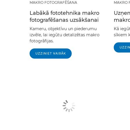
MAKRO FOTOGRAFĒŠANA
MAKRO 
Labākā fototehnika makro
Uzņem
fotografēšanas uzsākšanai
makro 
Kameru, objektīvu un piederumu
Kā iegūt
izvēle, lai iegūtu detalizētas makro
sīkiem k
fotogrāfijas.
UZZIN
UZZINIET VAIRĀK