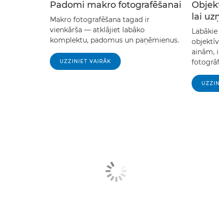
Padomi makro fotografēšanai
Objekt
lai u
Makro fotografēšana tagad ir
vienkārša — atklājiet labāko
Labākie 
komplektu, padomus un paņēmienus.
objektī
ainām, 
fotogrāf
UZZINIET VAIRĀK
UZZIN