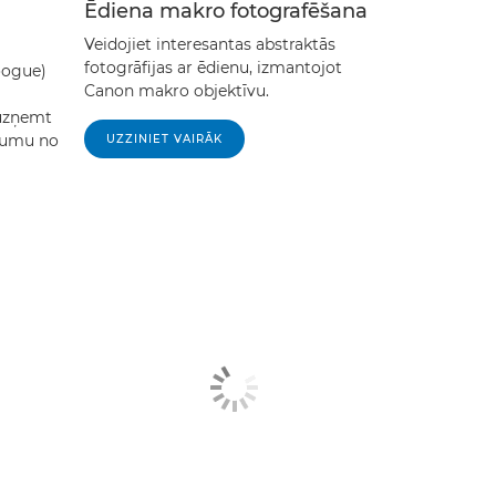
Ēdiena makro fotografēšana
Veidojiet interesantas abstraktās
fotogrāfijas ar ēdienu, izmantojot
oogue)
Canon makro objektīvu.
 uzņemt
sumu no
UZZINIET VAIRĀK