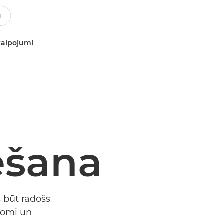
kalpojumi
ēšana
s būt radošs
domi un