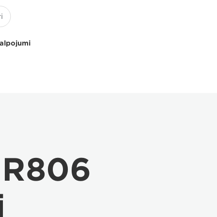
kalpojumi
 R806
i