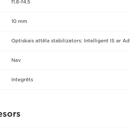
f1.8-f4.5
10 mm
Optiskais attēla stabilizators: Intelligent IS a
Nav
Integrēts
esors