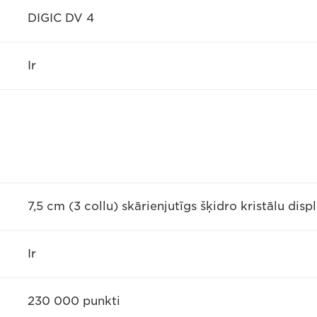
DIGIC DV 4
Ir
7,5 cm (3 collu) skārienjutīgs šķidro kristālu disp
Ir
230 000 punkti