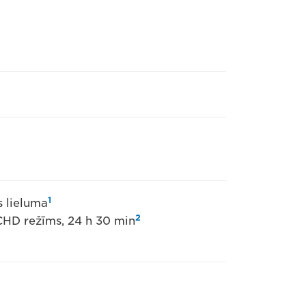
1
s lieluma
2
CHD režīms, 24 h 30 min