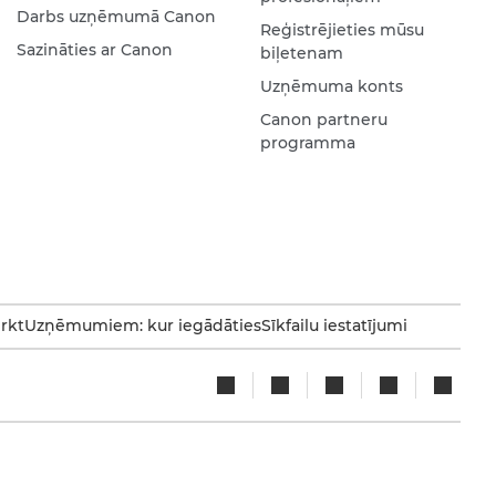
Darbs uzņēmumā Canon
Reģistrējieties mūsu
Sazināties ar Canon
biļetenam
Uzņēmuma konts
Canon partneru
programma
irkt
Uzņēmumiem: kur iegādāties
Sīkfailu iestatījumi