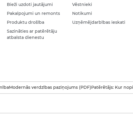
Bieži uzdoti jautājumi
Vēstnieki
Pakalpojumi un remonts
Notikumi
Produktu drošība
Uzņēmējdarbības ieskati
Sazināties ar patērētāju
atbalsta dienestu
mība
Modernās verdzības paziņojums (PDF)
Patērētājs: Kur nop