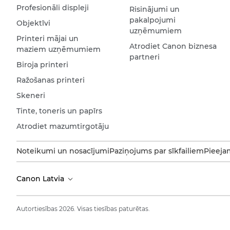
Profesionāli displeji
Risinājumi un
pakalpojumi
Objektīvi
uzņēmumiem
Printeri mājai un
Atrodiet Canon biznesa
maziem uzņēmumiem
partneri
Biroja printeri
Ražošanas printeri
Skeneri
Tinte, toneris un papīrs
Atrodiet mazumtirgotāju
Noteikumi un nosacījumi
Paziņojums par sīkfailiem
Pieeja
Canon Latvia
Autortiesības 2026. Visas tiesības paturētas.