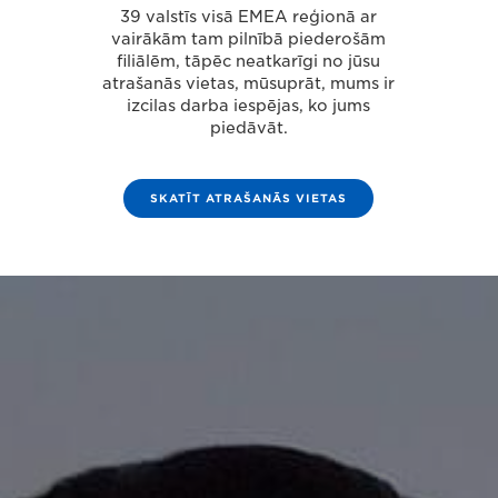
39 valstīs visā EMEA reģionā ar
vairākām tam pilnībā piederošām
filiālēm, tāpēc neatkarīgi no jūsu
atrašanās vietas, mūsuprāt, mums ir
izcilas darba iespējas, ko jums
piedāvāt.
SKATĪT ATRAŠANĀS VIETAS