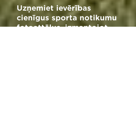
Uzņemiet ievērības
cienīgus sporta notikumu
fotoattēlus, izmantojot
šos eksperta
fotografēšanas padomus
Atpakaļ uz visiem stāstiem
S
avā 40 gadus ilgajā karjerā Deivs Rodžers
(Dave Rogers) (Getty fotogrāfs) ir uzņēmis
dažus no slavenākajiem kadriem regbija
vēsturē. Viņš ir atradies laukuma malā visos