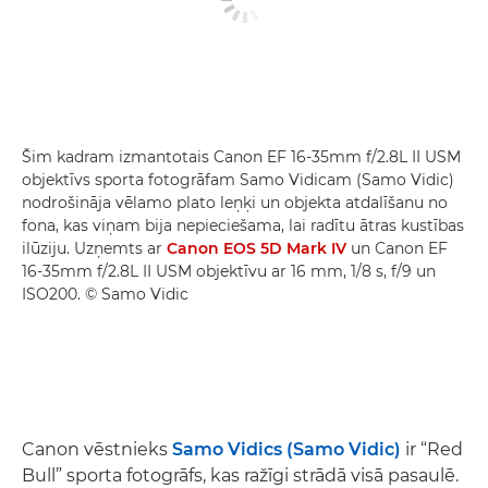
Šim kadram izmantotais Canon EF 16-35mm f/2.8L II USM
objektīvs sporta fotogrāfam Samo Vidicam (Samo Vidic)
nodrošināja vēlamo plato leņķi un objekta atdalīšanu no
fona, kas viņam bija nepieciešama, lai radītu ātras kustības
ilūziju. Uzņemts ar
Canon EOS 5D Mark IV
un Canon EF
16-35mm f/2.8L II USM objektīvu ar 16 mm, 1/8 s, f/9 un
ISO200. © Samo Vidic
Canon vēstnieks
Samo Vidics (Samo Vidic)
ir “Red
Bull” sporta fotogrāfs, kas ražīgi strādā visā pasaulē.