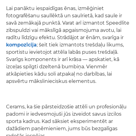
Lai panāktu iespaidīgas ēnas, izmēģiniet
fotografēšanu saullēktā un saulrietā, kad saule ir
savā zemākajā punktā. Varat arī izmantot Speedlite
zibspuldzi vai mākslīgā apgaismojuma avotu, lai
radītu līdzīgu efektu. Strādājot ar ēnām, svarīga ir
kompozīcija
; šeit tiek izmantots trešdaļu likums,
sportistu ievietojot attēla labās puses trešdaļā.
Svarīgs komponents ir arī krāsa — apskatiet, kā
izceļas spilgti dzeltenā bumbiņa. Vienmēr
atkāpieties kādu soli atpakaļ no darbības, lai
apsvērtu mākslinieciskus elementus.
Cerams, ka šie pārsteidzošie attēli un profesionāļu
padomi ir iedvesmojuši jūs izveidot savus izcilos
sporta kadrus. Kad sāksiet eksperimentēt ar
dažādiem paņēmieniem, jums būs bezgalīgas
radošās iespējas.