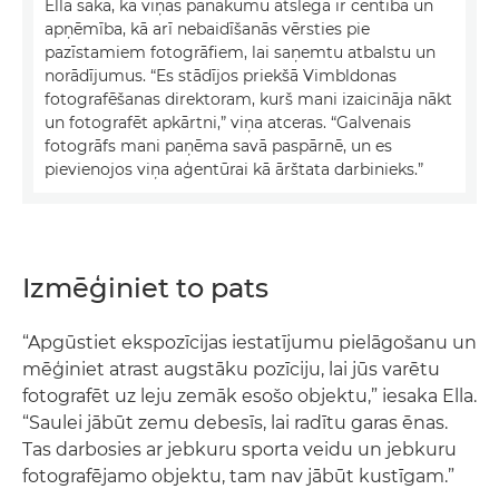
Ella saka, ka viņas panākumu atslēga ir centība un
apņēmība, kā arī nebaidīšanās vērsties pie
pazīstamiem fotogrāfiem, lai saņemtu atbalstu un
norādījumus. “Es stādījos priekšā Vimbldonas
fotografēšanas direktoram, kurš mani izaicināja nākt
un fotografēt apkārtni,” viņa atceras. “Galvenais
fotogrāfs mani paņēma savā paspārnē, un es
pievienojos viņa aģentūrai kā ārštata darbinieks.”
Izmēģiniet to pats
“Apgūstiet ekspozīcijas iestatījumu pielāgošanu un
mēģiniet atrast augstāku pozīciju, lai jūs varētu
fotografēt uz leju zemāk esošo objektu,” iesaka Ella.
“Saulei jābūt zemu debesīs, lai radītu garas ēnas.
Tas darbosies ar jebkuru sporta veidu un jebkuru
fotografējamo objektu, tam nav jābūt kustīgam.”