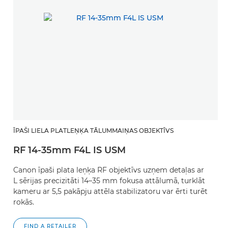
ĪPAŠI LIELA PLATLEŅĶA TĀLUMMAIŅAS OBJEKTĪVS
RF 14-35mm F4L IS USM
Canon īpaši plata leņķa RF objektīvs uzņem detaļas ar
L sērijas precizitāti 14–35 mm fokusa attālumā, turklāt
kameru ar 5,5 pakāpju attēla stabilizatoru var ērti turēt
rokās.
FIND A RETAILER