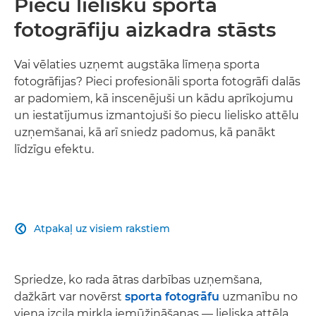
Piecu lielisku sporta
fotogrāfiju aizkadra stāsts
Vai vēlaties uzņemt augstāka līmeņa sporta
fotogrāfijas? Pieci profesionāli sporta fotogrāfi dalās
ar padomiem, kā inscenējuši un kādu aprīkojumu
un iestatījumus izmantojuši šo piecu lielisko attēlu
uzņemšanai, kā arī sniedz padomus, kā panākt
līdzīgu efektu.
Atpakaļ uz visiem rakstiem

Spriedze, ko rada ātras darbības uzņemšana,
dažkārt var novērst
sporta fotogrāfu
uzmanību no
viena izcila mirkļa iemūžināšanas — lieliska attēla