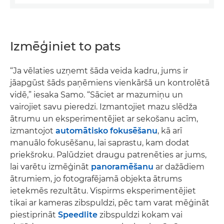
Izmēģiniet to pats
“Ja vēlaties uzņemt šāda veida kadru, jums ir
jāapgūst šāds paņēmiens vienkāršā un kontrolētā
vidē,” iesaka Samo. “Sāciet ar mazumiņu un
vairojiet savu pieredzi. Izmantojiet mazu slēdža
ātrumu un eksperimentējiet ar sekošanu acīm,
izmantojot
automātisko fokusēšanu
, kā arī
manuālo fokusēšanu, lai saprastu, kam dodat
priekšroku. Palūdziet draugu patrenēties ar jums,
lai varētu izmēģināt
panoramēšanu
ar dažādiem
ātrumiem, jo fotografējamā objekta ātrums
ietekmēs rezultātu. Vispirms eksperimentējiet
tikai ar kameras zibspuldzi, pēc tam varat mēģināt
piestiprināt
Speedlite
zibspuldzi kokam vai