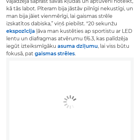
vajadzēja saprast savas kļūdas un aptuveni noteikt,
kā tās labot. Pīteram bija jāstāv pilnīgi nekustīgi, un
man bija jāiet vienmērīgi, lai gaismas strēle
izskatītos dabiska,” viņš piebilst. "20 sekunžu
ekspozīcija
ļāva man kustēties ap sportistu ar LED
lentu un diafragmas atvērumu f/6.3, kas palīdzēja
iegūt izteiksmīgāku
asuma dziļumu
, lai viss būtu
fokusā, pat
gaismas strēles
.