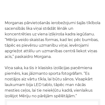
Morganas pārvietošanās ierobežojumi šajās tīklbola
sacensībās lika viņai strādāt lēnāk un
koncentrēties uz viena izšķiroša kadra iegūšanu.
“Mērija veido skaistas formas, kad lec pēc bumbas,
tāpēc es pievērsu uzmanību viņai, ievērojami
apgriežot attēlu un uzmanības centrā liekot viņas
acis,” paskaidro Morgana.
Viņa saka, ka šis ir klasisks izolācijas paņēmiena
piemērs, kas jāizmanto sporta fotogrāfam. “Es
nostājos aiz vārtu tīkla, lai būtu sānos. Visapkārt
laukumam bija LED tablo, tāpēc man nācās
mesties ceļos, lai tie neiekļūtu kadrā, vienlaikus
izolējot Mēriju no pārējām spēlētājām.”