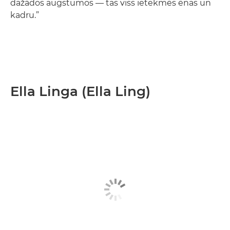
dažādos augstumos — tas viss ietekmēs ēnas un
kadru.”
Ella Linga (Ella Ling)