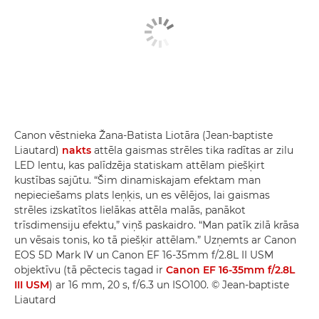
Canon vēstnieka Žana-Batista Liotāra (Jean-baptiste
Liautard)
nakts
attēla gaismas strēles tika radītas ar zilu
LED lentu, kas palīdzēja statiskam attēlam piešķirt
kustības sajūtu. “Šim dinamiskajam efektam man
nepieciešams plats leņķis, un es vēlējos, lai gaismas
strēles izskatītos lielākas attēla malās, panākot
trīsdimensiju efektu,” viņš paskaidro. “Man patīk zilā krāsa
un vēsais tonis, ko tā piešķir attēlam.” Uzņemts ar Canon
EOS 5D Mark IV un Canon EF 16-35mm f/2.8L II USM
objektīvu (tā pēctecis tagad ir
Canon EF 16-35mm f/2.8L
III USM
) ar 16 mm, 20 s, f/6.3 un ISO100. © Jean-baptiste
Liautard