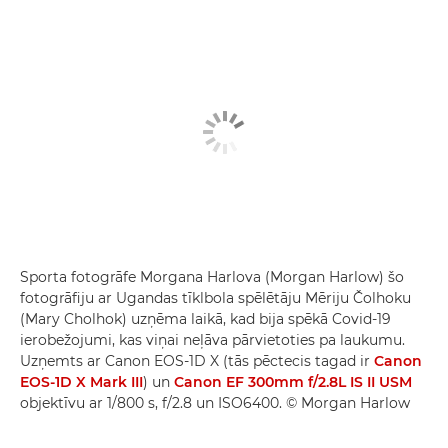
Sporta fotogrāfe Morgana Harlova (Morgan Harlow) šo
fotogrāfiju ar Ugandas tīklbola spēlētāju Mēriju Čolhoku
(Mary Cholhok) uzņēma laikā, kad bija spēkā Covid-19
ierobežojumi, kas viņai neļāva pārvietoties pa laukumu.
Uzņemts ar Canon EOS-1D X (tās pēctecis tagad ir
Canon
EOS-1D X Mark III
) un
Canon EF 300mm f/2.8L IS II USM
objektīvu ar 1/800 s, f/2.8 un ISO6400. © Morgan Harlow