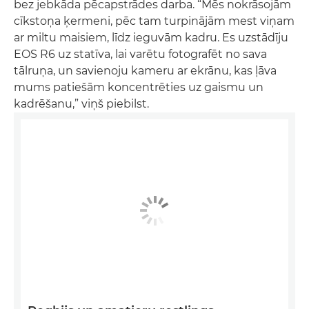
bez jebkāda pēcapstrādes darba. “Mēs nokrāsojām
cīkstoņa ķermeni, pēc tam turpinājām mest viņam
ar miltu maisiem, līdz ieguvām kadru. Es uzstādīju
EOS R6 uz statīva, lai varētu fotografēt no sava
tālruņa, un savienoju kameru ar ekrānu, kas ļāva
mums patiešām koncentrēties uz gaismu un
kadrēšanu,” viņš piebilst.