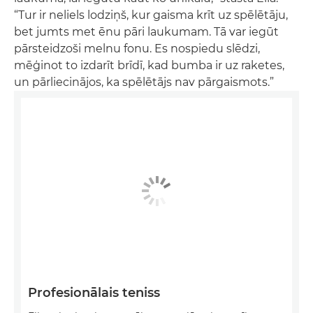
“Tur ir neliels lodziņš, kur gaisma krīt uz spēlētāju,
bet jumts met ēnu pāri laukumam. Tā var iegūt
pārsteidzoši melnu fonu. Es nospiedu slēdzi,
mēģinot to izdarīt brīdī, kad bumba ir uz raketes,
un pārliecinājos, ka spēlētājs nav pārgaismots.”
Profesionālais teniss