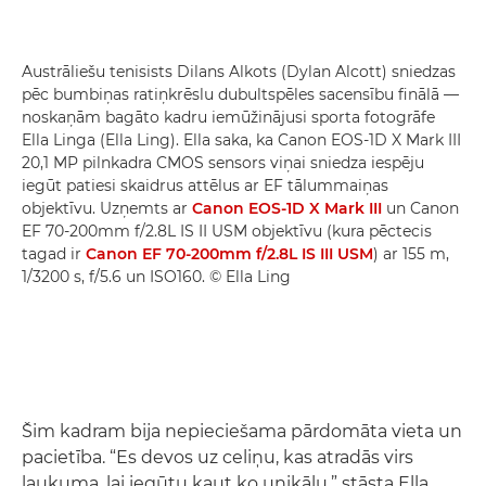
Austrāliešu tenisists Dilans Alkots (Dylan Alcott) sniedzas
pēc bumbiņas ratiņkrēslu dubultspēles sacensību finālā —
noskaņām bagāto kadru iemūžinājusi sporta fotogrāfe
Ella Linga (Ella Ling). Ella saka, ka Canon EOS-1D X Mark III
20,1 MP pilnkadra CMOS sensors viņai sniedza iespēju
iegūt patiesi skaidrus attēlus ar EF tālummaiņas
objektīvu. Uzņemts ar
Canon EOS-1D X Mark III
un Canon
EF 70-200mm f/2.8L IS II USM objektīvu (kura pēctecis
tagad ir
Canon EF 70-200mm f/2.8L IS III USM
) ar 155 m,
1/3200 s, f/5.6 un ISO160. © Ella Ling
Šim kadram bija nepieciešama pārdomāta vieta un
pacietība. “Es devos uz celiņu, kas atradās virs
laukuma, lai iegūtu kaut ko unikālu,” stāsta Ella.