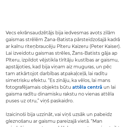
Vecs ekrānsaudzētājs bija iedvesmas avots zilām
gaismas strēlēm Žana-Batista pārsteidzošajā kadrā
ar kalnu riteņbraucēju Pīteru Kaizeru (Peter Kaiser).
Lai izveidotu gaismas strēles, Žans-Batists gāja ap
Pīteru, izpildot vējstikla tīrītāju kustības ar gaismu,
apstājoties, kad bija viņam aiz muguras, un pēc
tam atkārtojot darbības atpakaļceļā, lai radītu
simetrisku efektu. “Es zināju, ka vēlos, lai mans
fotografējamais objekts būtu
attēla centrā
un lai
gaisma radītu dinamisku rakstu no vienas attēla
puses uz otru,” viņš paskaidro.
Izaicinoši bija uzzināt, vai viņš uzsāk un pabeidz
gleznošanu ar gaismu pareizajā vietā. “Man