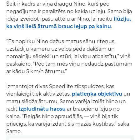
Šeit ir kadrs ar viņa draugu Nino, kurš pēc
negadījuma ir paralizēts no kakla uz leju. Samo bija
ideja izveidot īpašu attēlu ar Nino, lai radītu
ilūziju,
ka viņš lielā ātrumā brauc lejup pa kalnu
.
“Es nopirku Nino dažus mazus sānu riteņus,
uzstādīju kameru uz velosipēda dakšām un
nomainīju sēdekli un stūri, lai viņu atbalstītu,” viņš
paskaidro. “Pēc tam mēs viņu nedaudz pastūmām
ar kādu 5 km/h ātrumu.”
Izmantojot divas Speedlite zibspuldzes, kas
vienlaicīgi tiek aktivizētas,
platleņķa objektīvu
un
mazu slēdža ātrumu, Samo varēja izolēt Nino un
radīt
izpludinātu haosu
ar braucienu lejup no
kalna. “Beigās Nino apraudājās, — viņš bija tik
priecīgs, ka varēja izdarīt šīs mazās kustības,” saka
Samo.