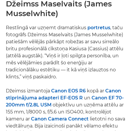
Džeimss Maselvaits (James
Musselwhite)
Restlingā var uzņemt dramatiskus
portretus
, taču
fotogrāfs Džeimss Maselvaits (James Musselwhite)
patiešām vēlējās pārkāpt robežas ar savu sirreālo
britu profesionālā cīkstoņa Kasiusa (Cassius) attēlu
(attēlā augstāk). “Viņš ir ļoti spilgta personība, un
mēs vēlējāmies parādīt šo enerģiju ar
tradicionālāku estētiku — it kā viņš izlauztos no
klints,” viņš paskaidro.
Džeimss izmantoja
Canon EOS R6
kopā ar
Canon
stiprinājuma adapteri EF-EOS R
un
Canon EF 70-
200mm f/2.8L USM
objektīvu un uzņēma attēlu ar
155 mm, 1/8000 s, f/5.6 un ISO400, kontrolējot
kameru ar
Canon Camera Connect
lietotni no sava
viedtālruņa. Bija izaicinoši panākt vēlamo efektu