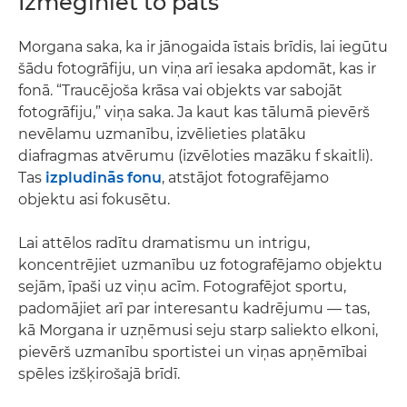
Izmēģiniet to pats
Morgana saka, ka ir jānogaida īstais brīdis, lai iegūtu
šādu fotogrāfiju, un viņa arī iesaka apdomāt, kas ir
fonā. “Traucējoša krāsa vai objekts var sabojāt
fotogrāfiju,” viņa saka. Ja kaut kas tālumā pievērš
nevēlamu uzmanību, izvēlieties platāku
diafragmas atvērumu (izvēloties mazāku f skaitli).
Tas
izpludinās fonu
, atstājot fotografējamo
objektu asi fokusētu.
Lai attēlos radītu dramatismu un intrigu,
koncentrējiet uzmanību uz fotografējamo objektu
sejām, īpaši uz viņu acīm. Fotografējot sportu,
padomājiet arī par interesantu kadrējumu — tas,
kā Morgana ir uzņēmusi seju starp saliekto elkoni,
pievērš uzmanību sportistei un viņas apņēmībai
spēles izšķirošajā brīdī.