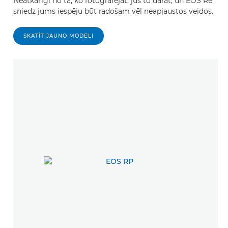
Neatkarīgi no tā, ko fotografējat, jūs to darāt, un EOS R6
sniedz jums iespēju būt radošam vēl neapjaustos veidos.
SKATĪT JAUNO MODELI