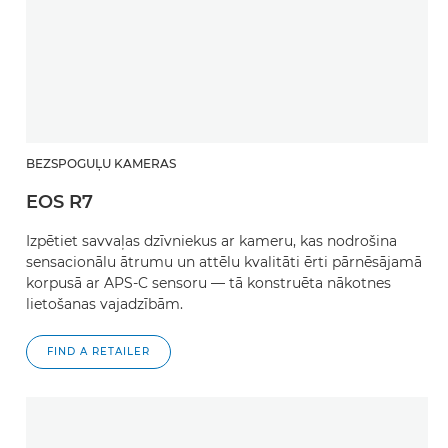
BEZSPOGUĻU KAMERAS
EOS R7
Izpētiet savvaļas dzīvniekus ar kameru, kas nodrošina
sensacionālu ātrumu un attēlu kvalitāti ērti pārnēsājamā
korpusā ar APS-C sensoru — tā konstruēta nākotnes
lietošanas vajadzībām.
FIND A RETAILER