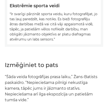
Ekstrēmie sporta veidi
“Ir svarīgi pārzināt sporta veidu, kuru fotografējat, jo
tas ļauj paredzēt, kas notiks. Es bieži fotografēju
ātras darbības mežā vai citā vāji apgaismotā vidē,
tāpēc, ja patiešām vēlos nofiksēt darbību, man
obligāti jāizmanto objektīvs ar platu diafragmas
atvērumu un labs sensors.”
Izmēģiniet to pats
“Šāda veida fotogrāfijas prasa laiku,” Žans-Batists
paskaidro. “Nepieciešama pilnīgi nekustīga
kamera, tāpēc jums ir jāizmanto statīvs.
Nepieciešama arī ilga ekspozīcija un patiešām
tumša vide.”