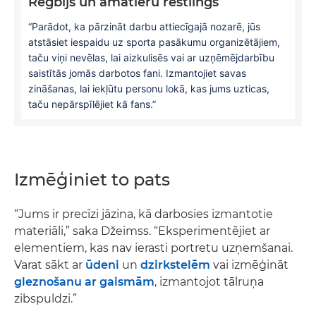
Regbijs un amatieru restlings
“Parādot, ka pārzināt darbu attiecīgajā nozarē, jūs
atstāsiet iespaidu uz sporta pasākumu organizētājiem,
taču viņi nevēlas, lai aizkulisēs vai ar uzņēmējdarbību
saistītās jomās darbotos fani. Izmantojiet savas
zināšanas, lai iekļūtu personu lokā, kas jums uzticas,
taču nepārspīlējiet kā fans.”
Izmēģiniet to pats
“Jums ir precīzi jāzina, kā darbosies izmantotie
materiāli,” saka Džeimss. “Eksperimentējiet ar
elementiem, kas nav ierasti portretu uzņemšanai.
Varat sākt ar
ūdeni
un
dzirkstelēm
vai izmēģināt
gleznošanu ar gaismām
, izmantojot tālruņa
zibspuldzi.”