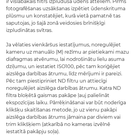
ir vislabākais filtrs izplūduša ūdens attēliem. Pirms
fotografēšanas uzsākšanas izpētiet ūdenskrituma
plūsmu un konstatējiet, kurā vietā pamatnē tas
saputojas, jo šajā zonā veidosies brīnišķīgi
izpludinātas svītras.
Ja vēlaties vienkāršus iestatījumus, noregulējiet
kameru uz manuālo (M) režīmu ar pietiekami mazu
diafragmas atvērumu, lai nodrošinātu lielu asuma
dziļumu, un iestatiet ISO100, pēc tam koriģējiet
aizslēga darbības ātrumu, līdz mērījumi ir pareizi.
Pēc tam piestipriniet ND filtru un attiecīgi
noregulējiet aizslēga darbības ātrumu. Katra ND
filtra bloķētā gaismas pakāpe ļauj palielināt
ekspozīcijas laiku. Pārrēķināšanai var būt noderīga
klikšķu skaitīšanas metode, jo uz vienu pakāpi
aizslēga darbības ātrums jāmaina par diviem vai
trim klikšķiem (atkarībā no kameras izvēlnē
iestatītā pakāpju soļa).