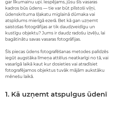
gar līkumainu upi. Iespējams, jūsu šīs vasaras
kadros būs ūdens — tie var būt plīstoši viļņi,
ūdenskrituma šļakatu miglainā dūmaka vai
atspīdums mierīgā ezerā. Bet kā gan uzņemt
saistošas fotogrāfijas ar tik daudzveidīgu un
kustīgu objektu? Jums ir daudz radošu izvēļu, lai
bagātinātu savas vasaras fotogrāfijas.
Šīs piecas ūdens fotografēšanas metodes palīdzēs
iegūt augstāka līmeņa attēlus neatkarīgi no tā, vai
vasarīgā laikā kaut kur dosieties vai atradīsiet
fotografējamos objektus tuvāk mājām aukstāku
mēnešu laikā.
1. Kā uzņemt atspulgus ūdenī