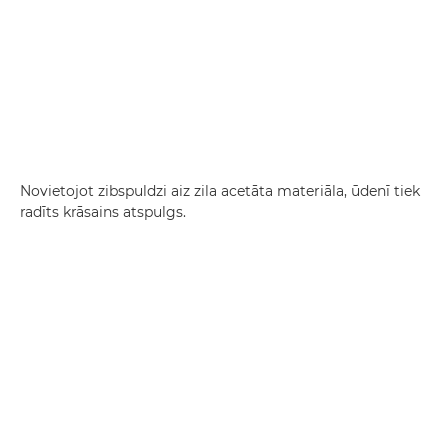
Novietojot zibspuldzi aiz zila acetāta materiāla, ūdenī tiek
radīts krāsains atspulgs.