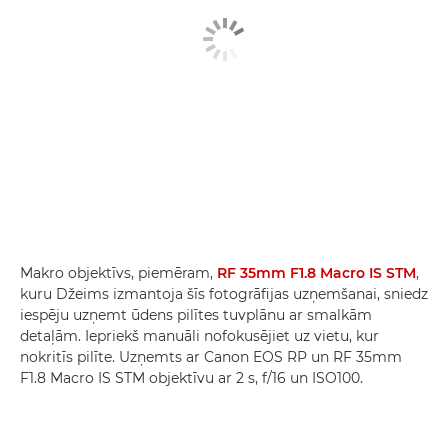
Makro objektīvs, piemēram,
RF 35mm F1.8 Macro IS STM
,
kuru Džeims izmantoja šīs fotogrāfijas uzņemšanai, sniedz
iespēju uzņemt ūdens pilītes tuvplānu ar smalkām
detaļām. Iepriekš manuāli nofokusējiet uz vietu, kur
nokritīs pilīte. Uzņemts ar Canon EOS RP un RF 35mm
F1.8 Macro IS STM objektīvu ar 2 s, f/16 un ISO100.