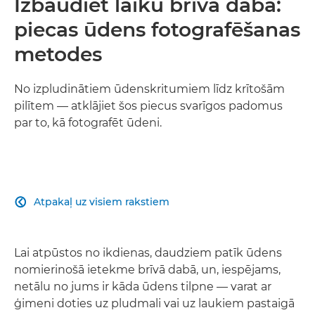
Izbaudiet laiku brīvā dabā:
piecas ūdens fotografēšanas
metodes
No izpludinātiem ūdenskritumiem līdz krītošām
pilītem — atklājiet šos piecus svarīgos padomus
par to, kā fotografēt ūdeni.
Atpakaļ uz visiem rakstiem

Lai atpūstos no ikdienas, daudziem patīk ūdens
nomierinošā ietekme brīvā dabā, un, iespējams,
netālu no jums ir kāda ūdens tilpne — varat ar
ģimeni doties uz pludmali vai uz laukiem pastaigā