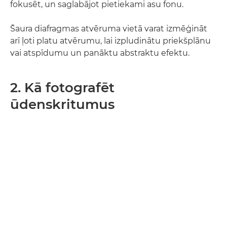
fokusēt, un saglabājot pietiekami asu fonu.
Šaura diafragmas atvēruma vietā varat izmēģināt
arī ļoti platu atvērumu, lai izpludinātu priekšplānu
vai atspīdumu un panāktu abstraktu efektu.
2. Kā fotografēt
ūdenskritumus