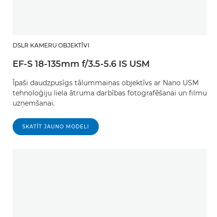
DSLR KAMERU OBJEKTĪVI
EF-S 18-135mm f/3.5-5.6 IS USM
Īpaši daudzpusīgs tālummaiņas objektīvs ar Nano USM
tehnoloģiju liela ātruma darbības fotografēšanai un filmu
uzņemšanai.
SKATĪT JAUNO MODELI