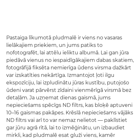
Pastaiga līkumotā pludmalē ir viens no vasaras
lielākajiem priekiem, un jums patiks to
nofotografēt, lai attēlu ieliktu albumā. Lai gan jūra
piedāvā vienus no iespaidīgākajiem dabas skatiem,
fotogrāfijā fiksēta nemierīga ūdens virsma dažkārt
var izskatīties nekārtīga. Izmantojot ļoti ilgu
ekspozīciju, lai izpludinātu jūras kustību, putojošo
ūdeni varat pārvērst zīdaini vienmērīgā virsmā bez
detaļām. Ja uzņemat dienas gaismā, jums
nepieciešams spēcīgs ND filtrs, kas bloķē aptuveni
10–16 gaismas pakāpes. Krēslā nepieciešams vājāks
ND filtrs vai arī to var nemaz nelietot — paklīstiet
gar jūru agrā rītā, lai to izmēģinātu, un izbaudiet
mirkli, kad pludmalē esat gluži viens, kamēr