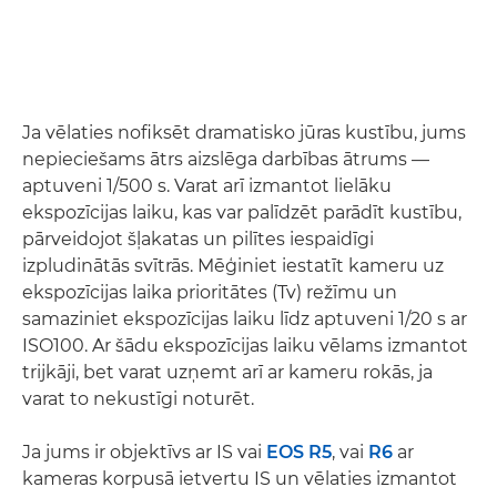
Ja vēlaties nofiksēt dramatisko jūras kustību, jums
nepieciešams ātrs aizslēga darbības ātrums —
aptuveni 1/500 s. Varat arī izmantot lielāku
ekspozīcijas laiku, kas var palīdzēt parādīt kustību,
pārveidojot šļakatas un pilītes iespaidīgi
izpludinātās svītrās. Mēģiniet iestatīt kameru uz
ekspozīcijas laika prioritātes (Tv) režīmu un
samaziniet ekspozīcijas laiku līdz aptuveni 1/20 s ar
ISO100. Ar šādu ekspozīcijas laiku vēlams izmantot
trijkāji, bet varat uzņemt arī ar kameru rokās, ja
varat to nekustīgi noturēt.
Ja jums ir objektīvs ar IS vai
EOS R5
, vai
R6
ar
kameras korpusā ietvertu IS un vēlaties izmantot