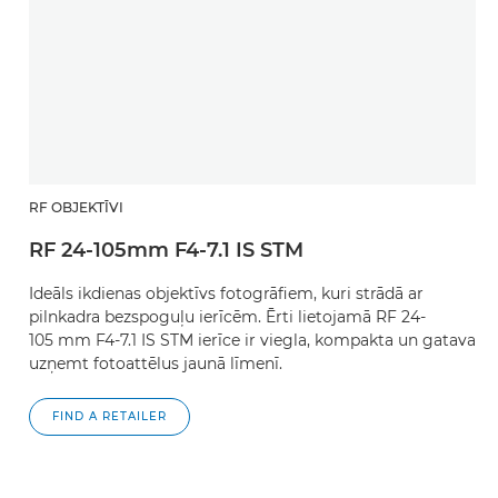
RF OBJEKTĪVI
RF 24-105mm F4-7.1 IS STM
Ideāls ikdienas objektīvs fotogrāfiem, kuri strādā ar
pilnkadra bezspoguļu ierīcēm. Ērti lietojamā RF 24-
105 mm F4-7.1 IS STM ierīce ir viegla, kompakta un gatava
uzņemt fotoattēlus jaunā līmenī.
FIND A RETAILER