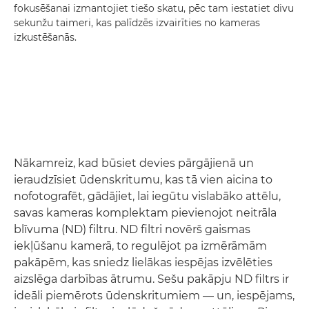
fokusēšanai izmantojiet tiešo skatu, pēc tam iestatiet divu
sekunžu taimeri, kas palīdzēs izvairīties no kameras
izkustēšanās.
Nākamreiz, kad būsiet devies pārgājienā un
ieraudzīsiet ūdenskritumu, kas tā vien aicina to
nofotografēt, gādājiet, lai iegūtu vislabāko attēlu,
savas kameras komplektam pievienojot neitrāla
blīvuma (ND) filtru. ND filtri novērš gaismas
iekļūšanu kamerā, to regulējot pa izmērāmām
pakāpēm, kas sniedz lielākas iespējas izvēlēties
aizslēga darbības ātrumu. Sešu pakāpju ND filtrs ir
ideāli piemērots ūdenskritumiem — un, iespējams,