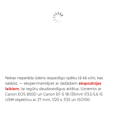
Nekas neparāda ūdens iespaidīgo spēku tā kā viļņi, kas
sašķīst, — eksperimentējiet ar dažādiem
ekspozīcijas
laikiem
, lai iegūtu daudzveidīgus attēlus. Uzņemts ar
Canon EOS 850D un Canon EF-S 18-135mm f/3.5-5.6 IS
USM objektīvu ar 27 mm, 1/20 s, f/25 un ISO100.