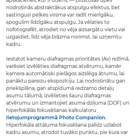
apskatieties, kur ir ūdens, — plūstošas upes
nodrošinās abstraktākus atspulgu efektus, bet
sastingusi peļķes virsma var radīt mierīgāku,
spogulim līdzīgāku atspulgu. Ja vēlaties to
nofotografēt, atrodiet no vēja aizsargātu vietu vai
uzgaidiet, līdz vēja brāzma norimst, lai uzņemtu
kadru.
Iestatot kameru diafragmas prioritātes (Av) režīmā,
varēsiet izvēlēties diafragmas atvērumu, kamēr
kamera automātiski pielāgos aizslēga ātrumu, lai
panāktu pareizu ekspozīciju. Lai nodrošinātu gan
priekšplāna, gan atspīdumā redzamo detaļu
asumu tālumā, izvēlieties šauru diafragmas
atvērumu un izmantojiet asuma dziļuma (DOF) un
hiperfokālās fokusēšanas kalkulatoru
lietojumprogrammā Photo Companion
.
Hiperfokāla attāluma fokusēšana palīdz uzlabot
kadru asumu, atrodot tuvāko punktu, pie kura var