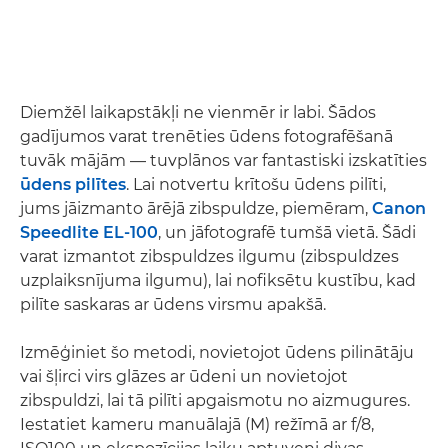
Diemžēl laikapstākļi ne vienmēr ir labi. Šādos
gadījumos varat trenēties ūdens fotografēšanā
tuvāk mājām — tuvplānos var fantastiski izskatīties
ūdens pilītes
. Lai notvertu krītošu ūdens pilīti,
jums jāizmanto ārējā zibspuldze, piemēram,
Canon
Speedlite EL-100
, un jāfotografē tumšā vietā. Šādi
varat izmantot zibspuldzes ilgumu (zibspuldzes
uzplaiksnījuma ilgumu), lai nofiksētu kustību, kad
pilīte saskaras ar ūdens virsmu apakšā.
Izmēģiniet šo metodi, novietojot ūdens pilinātāju
vai šļirci virs glāzes ar ūdeni un novietojot
zibspuldzi, lai tā pilīti apgaismotu no aizmugures.
Iestatiet kameru manuālajā (M) režīmā ar f/8,