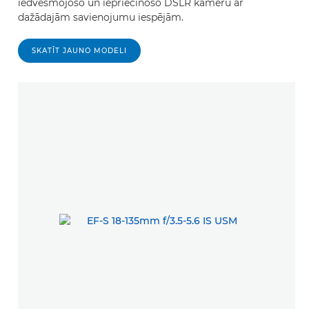
iedvesmojošo un iepriecinošo DSLR kameru ar
dažādajām savienojumu iespējām.
SKATĪT JAUNO MODELI