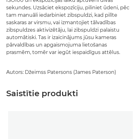
ISO100 un ekspozīcijas laiku aptuveni divas
sekundes. Uzsāciet ekspozīciju, piliniet ūdeni, pēc
tam manuāli iedarbiniet zibspuldzi, kad pilīte
saskaras ar virsmu, vai izmantojiet tālvadības
zibspuldzes aktivizētāju, lai zibspuldzi palaistu
automātiski. Tas ir izaicinājums jūsu kameras
pārvaldības un apgaismojuma lietošanas
prasmēm, tomēr var iegūt iespaidīgus attēlus.
Autors: Džeimss Patersons (James Paterson)
Saistītie produkti