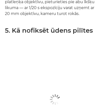
platleņķa objektīvu, pieturieties pie abu īkšķu
likuma — ar 1/20 s ekspozīciju varat uzņemt ar
20 mm objektīvu, kameru turot rokās.
5. Kā nofiksēt ūdens pilītes