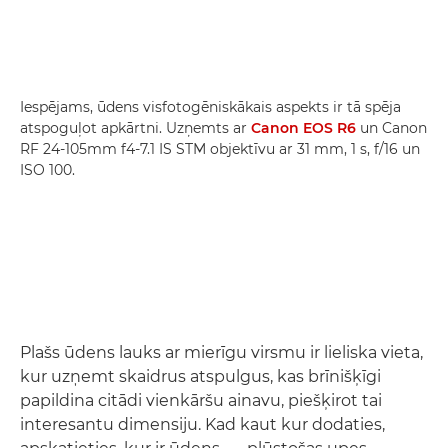
Iespējams, ūdens visfotogēniskākais aspekts ir tā spēja
atspoguļot apkārtni. Uzņemts ar
Canon EOS R6
un Canon
RF 24-105mm f4-7.1 IS STM objektīvu ar 31 mm, 1 s, f/16 un
ISO 100.
Plašs ūdens lauks ar mierīgu virsmu ir lieliska vieta,
kur uzņemt skaidrus atspulgus, kas brīnišķīgi
papildina citādi vienkāršu ainavu, piešķirot tai
interesantu dimensiju. Kad kaut kur dodaties,