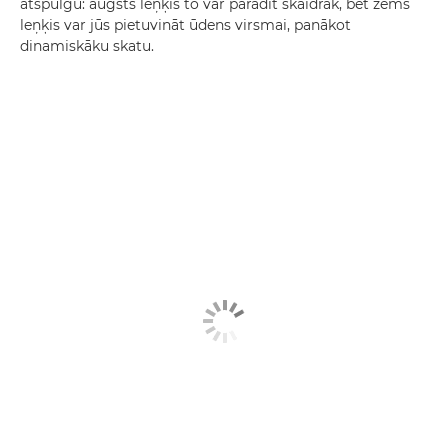
atspulgu: augsts leņķis to var parādīt skaidrāk, bet zems
leņķis var jūs pietuvināt ūdens virsmai, panākot
dinamiskāku skatu.