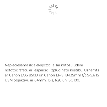
Nepieciešama ilga ekspozīcija, lai krītošu ūdeni
nofotografētu ar iespaidīgi izpludinātu kustību. Uzņemts
ar Canon EOS 850D un Canon EF-S 18-135mm f/3.5-5.6 IS
USM objektīvu ar 64mm, 15 s, f/20 un ISO100.