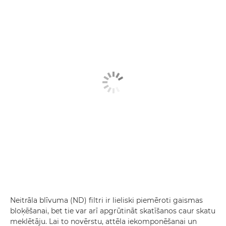
Neitrāla blīvuma (ND) filtri ir lieliski piemēroti gaismas
bloķēšanai, bet tie var arī apgrūtināt skatīšanos caur skatu
meklētāju. Lai to novērstu, attēla iekomponēšanai un