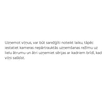
Uzņemot viļņus, var būt sarežģīti noteikt laiku, tāpēc
iestatiet kameras nepārtrauktās uzņemšanas režīmu uz
lielu ātrumu un ātri uzņemiet sērijas ar kadriem brīdī, kad
viļņi sašķīst.