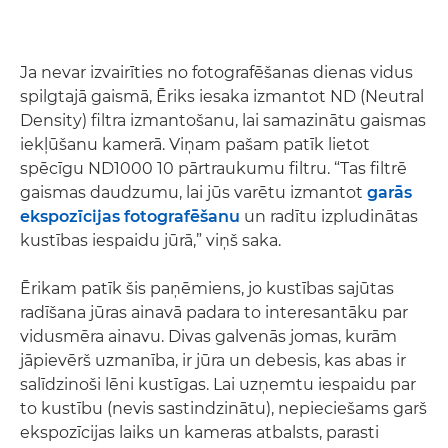
Ja nevar izvairīties no fotografēšanas dienas vidus
spilgtajā gaismā, Ēriks iesaka izmantot ND (Neutral
Density) filtra izmantošanu, lai samazinātu gaismas
iekļūšanu kamerā. Viņam pašam patīk lietot
spēcīgu ND1000 10 pārtraukumu filtru. “Tas filtrē
gaismas daudzumu, lai jūs varētu izmantot
garās
ekspozīcijas fotografēšanu
un radītu izpludinātas
kustības iespaidu jūrā,” viņš saka.
Ērikam patīk šis paņēmiens, jo kustības sajūtas
radīšana jūras ainavā padara to interesantāku par
vidusmēra ainavu. Divas galvenās jomas, kurām
jāpievērš uzmanība, ir jūra un debesis, kas abas ir
salīdzinoši lēni kustīgas. Lai uzņemtu iespaidu par
to kustību (nevis sastindzinātu), nepieciešams garš
ekspozīcijas laiks un kameras atbalsts, parasti