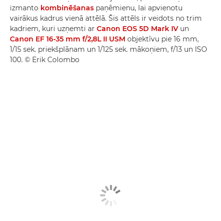
izmanto
kombinēšanas
paņēmienu, lai apvienotu
vairākus kadrus vienā attēlā. Šis attēls ir veidots no trim
kadriem, kuri uzņemti ar
Canon EOS 5D Mark IV
un
Canon EF 16-35 mm f/2,8L II USM
objektīvu pie 16 mm,
1/15 sek. priekšplānam un 1/125 sek. mākoņiem, f/13 un ISO
100. © Erik Colombo