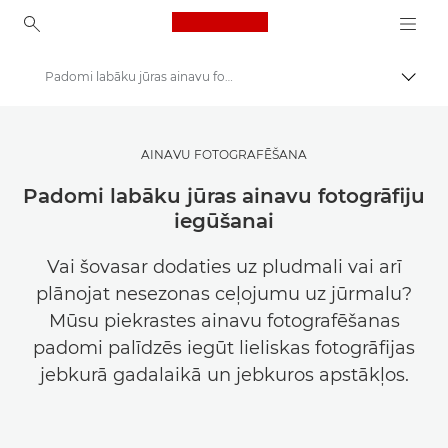
Canon Logo, back to ho
Padomi labāku jūras ainavu fotogrāfiju iegūšanai
Pārsl
Canon
Gūstiet iedvesmu | Fotografēšanas un drukāšanas padomi, kā arī ceļveži pircējiem
AINAVU FOTOGRAFĒŠANA
Padomi un paņēmieni fotografēšanai un drukāšanai
Padomi labāku jūras ainavu fotogrāfiju
iegūšanai
Vai šovasar dodaties uz pludmali vai arī
plānojat nesezonas ceļojumu uz jūrmalu?
Mūsu piekrastes ainavu fotografēšanas
padomi palīdzēs iegūt lieliskas fotogrāfijas
jebkurā gadalaikā un jebkuros apstākļos.