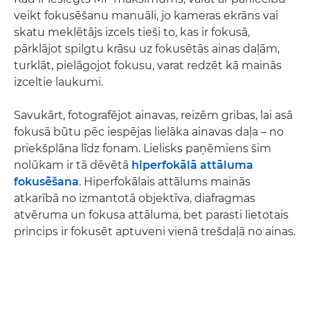
veikt fokusēšanu manuāli, jo kameras ekrāns vai
skatu meklētājs izcels tieši to, kas ir fokusā,
pārklājot spilgtu krāsu uz fokusētās ainas daļām,
turklāt, pielāgojot fokusu, varat redzēt kā mainās
izceltie laukumi.
Savukārt, fotografējot ainavas, reizēm gribas, lai asā
fokusā būtu pēc iespējas lielāka ainavas daļa – no
priekšplāna līdz fonam. Lielisks paņēmiens šim
nolūkam ir tā dēvētā
hiperfokālā attāluma
fokusēšana
. Hiperfokālais attālums mainās
atkarībā no izmantotā objektīva, diafragmas
atvēruma un fokusa attāluma, bet parasti lietotais
princips ir fokusēt aptuveni vienā trešdaļā no ainas.