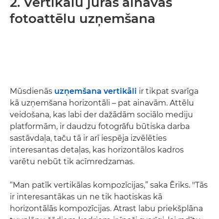
2. Vertikālu jūras ainavas
fotoattēlu uzņemšana
Mūsdienās
uzņemšana vertikāli
ir tikpat svarīga
kā uzņemšana horizontāli – pat ainavām. Attēlu
veidošana, kas labi der dažādām sociālo mediju
platformām, ir daudzu fotogrāfu būtiska darba
sastāvdaļa, taču tā ir arī iespēja izvēlēties
interesantas detaļas, kas horizontālos kadros
varētu nebūt tik acīmredzamas.
“Man patīk vertikālas kompozīcijas,” saka Ēriks. "Tās
ir interesantākas un ne tik haotiskas kā
horizontālās kompozīcijas. Atrast labu priekšplāna