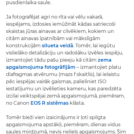
pusdienlaika saule.
Ja fotografējat agri no rīta vai vēlu vakarā,
iespējams, izdosies iemūžināt kādas satriecoši
skaistas jūras ainavas ar cilvēkiem, kokiem un
citām ainavas īpatnībām vai mākslīgām
konstrukcijām
silueta veidā
. Tomēr, lai iegūtu
vislielāko detalizāciju un radošāku izvēles iespēju,
izmantojiet tādu pašu pieeju kā citām
zema
apgaismojuma fotogrāfijām
– izmantojiet platu
diafragmas atvērumu (mazs f skaitlis), lai ielaistu
pēc iespējas vairāk gaismas, palieliniet ISO
iestatījumu un izvēlieties kameru, kas paredzēta
izcilai veiktspējai zemā apgaismojumā, piemēram,
no Canon
EOS R sistēmas
klāsta.
Tomēr bieži vien izaicinājums ir ļoti spilgta
apgaismojuma apstākļi, piemēram, dienas vidus
saules mirdzumā, nevis neliels apgaismojums. Šim