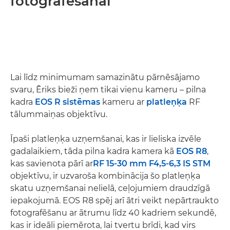
fotografēšanai
Lai līdz minimumam samazinātu pārnēsājamo
svaru, Ēriks bieži ņem tikai vienu kameru – pilna
kadra
EOS R sistēmas
kameru ar
platleņķa
RF
tālummaiņas objektīvu.
Īpaši platleņķa uzņemšanai, kas ir lieliska izvēle
gadalaikiem, tāda pilna kadra kamera kā
EOS R8
,
kas savienota pārī ar
RF 15-30 mm F4,5-6,3 IS STM
objektīvu, ir uzvaroša kombinācija šo platleņķa
skatu uzņemšanai nelielā, ceļojumiem draudzīgā
iepakojumā. EOS R8 spēj arī ātri veikt nepārtraukto
fotografēšanu ar ātrumu līdz 40 kadriem sekundē,
kas ir ideāli piemērota, lai tvertu brīdi, kad virs