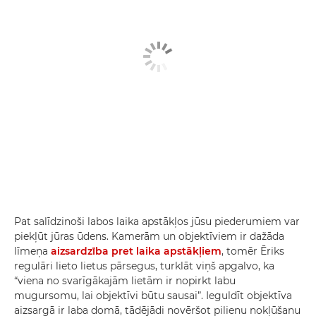
Pat salīdzinoši labos laika apstākļos jūsu piederumiem var
piekļūt jūras ūdens. Kamerām un objektīviem ir dažāda
līmeņa
aizsardzība pret laika apstākļiem
, tomēr Ēriks
regulāri lieto lietus pārsegus, turklāt viņš apgalvo, ka
“viena no svarīgākajām lietām ir nopirkt labu
mugursomu, lai objektīvi būtu sausai”. Ieguldīt objektīva
aizsargā ir laba domā, tādējādi novēršot pilienu nokļūšanu