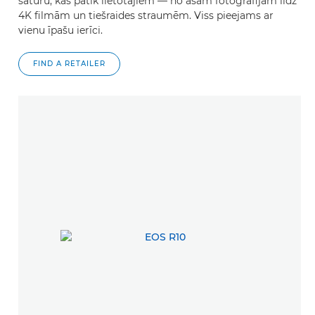
saturu, kas patīk lietotājiem — no asām fotogrāfijām līdz
4K filmām un tiešraides straumēm. Viss pieejams ar
vienu īpašu ierīci.
FIND A RETAILER