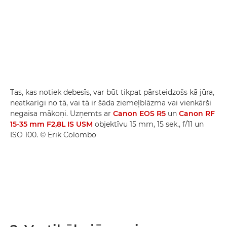
Tas, kas notiek debesīs, var būt tikpat pārsteidzošs kā jūra,
neatkarīgi no tā, vai tā ir šāda ziemeļblāzma vai vienkārši
negaisa mākoņi. Uzņemts ar
Canon EOS R5
un
Canon RF
15-35 mm F2,8L IS USM
objektīvu 15 mm, 15 sek., f/11 un
ISO 100. © Erik Colombo