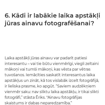
6. Kādi ir labākie laika apstākļi
jūras ainavu fotografēšanai?
Laika apstākļi jūras ainavu var padarīt patiesi
interesantu – vai tie būtu vienmērīgi, viegli zeltaini
mākoņi vai tumši mākoņi, kas vēsta par vētras
tuvošanos. Iemācīties saskatīt interesantus laika
apstākļus un zināt, kā tos vislabāk izcelt fotogrāfijā,
ir lieliska prasme, ko apgūt. “Saviem audzēkņiem
vienmēr saku: nav sliktu laika apstākļu, ir tikai slikti
fotogrāfi,” stāsta Ēriks. "Ainavu fotogrāfijas
skaistums ir dabas neparedzamība.”