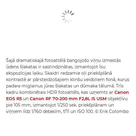
Šajā dramatiskajā fotoattēlā bangojošo viļņu izmestās
ūdens šļakatas ir sastindzinātas, izmantojot īsu
ekspozīcijas laiku. Skaidri redzamie oļi priekšplānā
kontrastē ar pārsteidzošajiem klinšu veidoliem fonā, kurus
padara miglainus jūras šļakatas un dūmaka tālumā. Trīs
kadru kombinētais HDR fotoattēls, kas uzņemts ar
Canon
EOS R5
un
Canon RF 70-200 mm F2,8L IS USM
objektīvu
pie 105 mm, izmantojot 1/250 sek. priekšplānam un
viļņiem līdz 1/160 debesīm, f/11 un ISO 100. © Erik Colombo