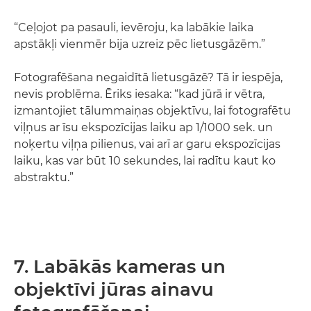
“Ceļojot pa pasauli, ievēroju, ka labākie laika
apstākļi vienmēr bija uzreiz pēc lietusgāzēm.”
Fotografēšana negaidītā lietusgāzē? Tā ir iespēja,
nevis problēma. Ēriks iesaka: “kad jūrā ir vētra,
izmantojiet tālummaiņas objektīvu, lai fotografētu
viļņus ar īsu ekspozīcijas laiku ap 1/1000 sek. un
noķertu viļņa pilienus, vai arī ar garu ekspozīcijas
laiku, kas var būt 10 sekundes, lai radītu kaut ko
abstraktu.”
7. Labākās kameras un
objektīvi jūras ainavu