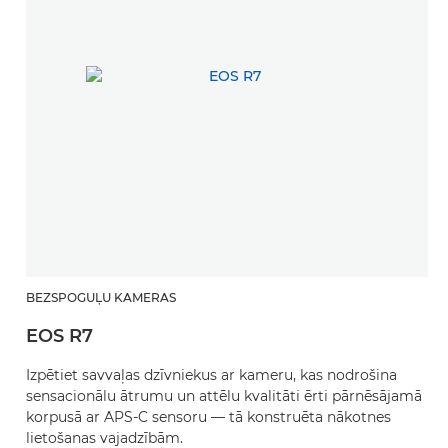
BEZSPOGUĻU KAMERAS
EOS R7
Izpētiet savvaļas dzīvniekus ar kameru, kas nodrošina
sensacionālu ātrumu un attēlu kvalitāti ērti pārnēsājamā
korpusā ar APS-C sensoru — tā konstruēta nākotnes
lietošanas vajadzībām.