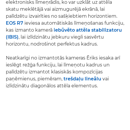
elektronisks līmeņrādis, ko var uzklāt uz attēla
skatu meklētājā vai aizmugurējā ekrānā, lai
palīdzētu izvairīties no sašķiebtiem horizontiem.
EOS R7
ieviesa automātiskās līmeņošanas funkciju,
kas izmanto kamerā
iebūvēto attēla stabilizatoru
(IBIS)
, lai izlīdzinātu jebkuru viegli sasvērtu
horizontu, nodrošinot perfektus kadrus.
Neatkarīgi no izmantotās kameras Ēriks iesaka arī
ieslēgt režģa funkciju, lai līmeņotu kadrus un
palīdzētu izmantot klasiskās kompozīcijas
paņēmienus, piemēram,
trešdaļu lineālu
vai
izlīdzinātu diagonālos attēla elementus.