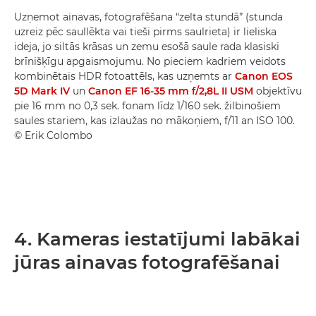
Uzņemot ainavas, fotografēšana “zelta stundā” (stunda
uzreiz pēc saullēkta vai tieši pirms saulrieta) ir lieliska
ideja, jo siltās krāsas un zemu esošā saule rada klasiski
brīnišķīgu apgaismojumu. No pieciem kadriem veidots
kombinētais HDR fotoattēls, kas uzņemts ar
Canon EOS
5D Mark IV
un
Canon EF 16-35 mm f/2,8L II USM
objektīvu
pie 16 mm no 0,3 sek. fonam līdz 1/160 sek. žilbinošiem
saules stariem, kas izlaužas no mākoņiem, f/11 an ISO 100.
© Erik Colombo
4. Kameras iestatījumi labākai
jūras ainavas fotografēšanai