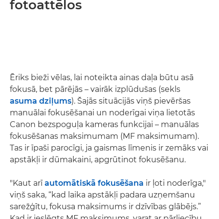
fotoattēlos
Ēriks bieži vēlas, lai noteikta ainas daļa būtu asā
fokusā, bet pārējās – vairāk izplūdušas (sekls
asuma dziļums
). Šajās situācijās viņš pievēršas
manuālai fokusēšanai un noderīgai viņa lietotās
Canon bezspoguļa kameras funkcijai – manuālas
fokusēšanas maksimumam (MF maksimumam).
Tas ir īpaši parocīgi, ja gaismas līmenis ir zemāks vai
apstākļi ir dūmakaini, apgrūtinot fokusēšanu.
"Kaut arī
automātiskā fokusēšana
ir ļoti noderīga,"
viņš saka, “kad laika apstākļi padara uzņemšanu
sarežģītu, fokusa maksimums ir dzīvības glābējs.”
Kad ir ieslēgts MF maksimums, varat ar pārliecību