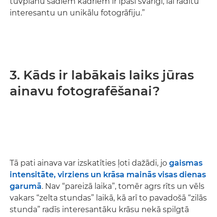
tuvplānu šādiem kadriem ir īpaši svarīgi, lai radītu
interesantu un unikālu fotogrāfiju.”
3. Kāds ir labākais laiks jūras
ainavu fotografēšanai?
Tā pati ainava var izskatīties ļoti dažādi, jo
gaismas
intensitāte, virziens un krāsa mainās visas dienas
garumā
. Nav “pareizā laika”, tomēr agrs rīts un vēls
vakars “zelta stundas” laikā, kā arī to pavadošā “zilās
stunda” radīs interesantāku krāsu nekā spilgtā