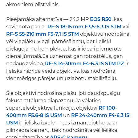
akmeņiem plīst vilnis.
Pieejamāka alternatīva — 24,2 MP
EOS R50
, kas
savienota pārī ar
RF-S 18-15 mm F3,5-6,3 IS STM
vai
RF-S 55-210 mm F5-7,1 IS STM
objektīvu nodrošina
vēl vieglāku, viegli pārnēsājamu, bet lieliski
pielāgojamu komplektu, kas ir ideāli piemērots
dienai jūrmalā. Ja uzņemat gan fotoattēlus, gan
nedaudz video,
RF-S 14-30mm F4-6.3 IS STM PZ
ir
lielisks hibrīdā veida objektīvs, kas nodrošina
vienmērīgas pārejas un uzlabotu stabilizāciju.
Šie objektīvi nodrošina plašu, ļoti daudzpusīgu
fokusa attāluma diapazonu. Ja vēlaties
superteleobjektīva funkciju, objektīvi
RF 100-
400mm F5.6-8 IS USM
un
RF 24-240mm F4-6.3 IS
USM
ir lieliska izvēle — tos izmantojot kopā ar
pilnkadra kameru, tiek nodrošināta vēl lielāka
sasniedzamība ar
APS-C kameru
.