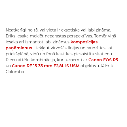
Neatkarīgi no tā, vai vieta ir eksotiska vai labi zināma,
Ēriks iesaka meklēt neparastas perspektīvas. Tomēr viņš
iesaka arī izmantot labi zināmus
kompozīcijas
paņēmienus
– iekļaut virzošās līnijas un raudzīties, lai
priekšplānā, vidū un fonā kaut kas piesaistītu skatienu.
Piecu attēlu kombinācija, kuri uzņemti ar
Canon EOS R5
un
Canon RF 15-35 mm F2,8L IS USM
objektīvu. © Erik
Colombo