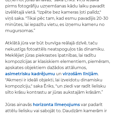
pirms fotogrāfiju uzņemšanas kādu laiku pavadīt
izvēlētajā vietā. "Izpēte bez kameras ļoti palīdz,"
viņš saka. "Tikai pēc tam, kad esmu pavadījis 20‑30
minūtes, lai iepazītu vietu, es izņemu kameru no
mugursomas.”
Atklātā jūra var būt burvīga reālajā dzīvē, taču
nekustīgs fotoattēls neatspoguļos tās dinamiku.
Meklējiet jūras piekrastes īpatnības, lai radītu
kompozīcijas ar klasiskiem elementiem, piemēram,
apskates objektiem dažādos attālumos,
asimetrisku kadrējumu
un
virzošām līnijām
.
"Akmeņi ir ideāli objekti, lai izveidotu dinamisku
kompozīciju," saka Ēriks, "un ziedi var radīt lielisku
silto krāsu kontrastu ar jūras aukstajām krāsām.”
Jūras ainavās
horizonta līmeņojums
var padarīt
attēlu lielisku vai sabojāt to. Daudzām kamerām ir