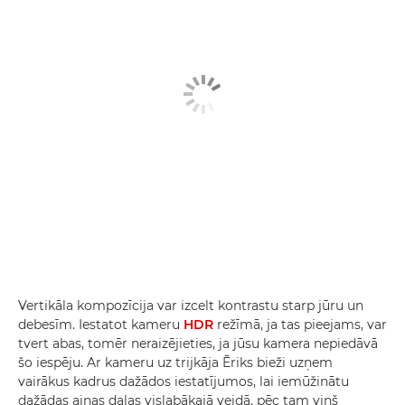
Vertikāla kompozīcija var izcelt kontrastu starp jūru un
debesīm. Iestatot kameru
HDR
režīmā, ja tas pieejams, var
tvert abas, tomēr neraizējieties, ja jūsu kamera nepiedāvā
šo iespēju. Ar kameru uz trijkāja Ēriks bieži uzņem
vairākus kadrus dažādos iestatījumos, lai iemūžinātu
dažādas ainas daļas vislabākajā veidā, pēc tam viņš