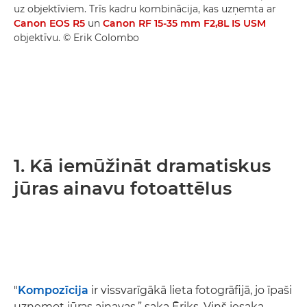
uz objektīviem. Trīs kadru kombinācija, kas uzņemta ar
Canon EOS R5
un
Canon RF 15-35 mm F2,8L IS USM
objektīvu. © Erik Colombo
1. Kā iemūžināt dramatiskus
jūras ainavu fotoattēlus
"
Kompozīcija
ir vissvarīgākā lieta fotogrāfijā, jo īpaši
uzņemot jūras ainavas,” saka Ēriks. Viņš iesaka