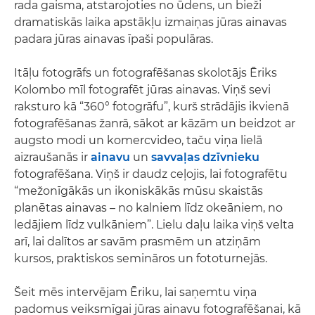
rada gaisma, atstarojoties no ūdens, un bieži
dramatiskās laika apstākļu izmaiņas jūras ainavas
padara jūras ainavas īpaši populāras.
Itāļu fotogrāfs un fotografēšanas skolotājs Ēriks
Kolombo mīl fotografēt jūras ainavas. Viņš sevi
raksturo kā “360° fotogrāfu”, kurš strādājis ikvienā
fotografēšanas žanrā, sākot ar kāzām un beidzot ar
augsto modi un komercvideo, taču viņa lielā
aizraušanās ir
ainavu
un
savvaļas dzīvnieku
fotografēšana. Viņš ir daudz ceļojis, lai fotografētu
“mežonīgākās un ikoniskākās mūsu skaistās
planētas ainavas – no kalniem līdz okeāniem, no
ledājiem līdz vulkāniem”. Lielu daļu laika viņš velta
arī, lai dalītos ar savām prasmēm un atziņām
kursos, praktiskos semināros un fototurnejās.
Šeit mēs intervējam Ēriku, lai saņemtu viņa
padomus veiksmīgai jūras ainavu fotografēšanai, kā