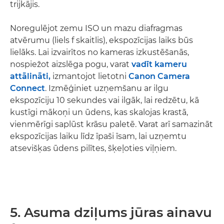
trijkājis.
Noregulējot zemu ISO un mazu diafragmas
atvērumu (liels f skaitlis), ekspozīcijas laiks būs
lielāks. Lai izvairītos no kameras izkustēšanās,
nospiežot aizslēga pogu, varat
vadīt kameru
attālināti,
izmantojot lietotni
Canon Camera
Connect
. Izmēģiniet uzņemšanu ar ilgu
ekspozīciju 10 sekundes vai ilgāk, lai redzētu, kā
kustīgi mākoņi un ūdens, kas skalojas krastā,
vienmērīgi saplūst krāsu paletē. Varat arī samazināt
ekspozīcijas laiku līdz īpaši īsam, lai uzņemtu
atsevišķas ūdens pilītes, šķeļoties viļņiem.
5. Asuma dziļums jūras ainavu