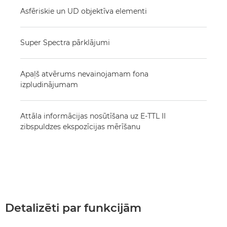
Asfēriskie un UD objektīva elementi
Super Spectra pārklājumi
Apaļš atvērums nevainojamam fona
izpludinājumam
Attāla informācijas nosūtīšana uz E-TTL II
zibspuldzes ekspozīcijas mērīšanu
Detalizēti par funkcijām