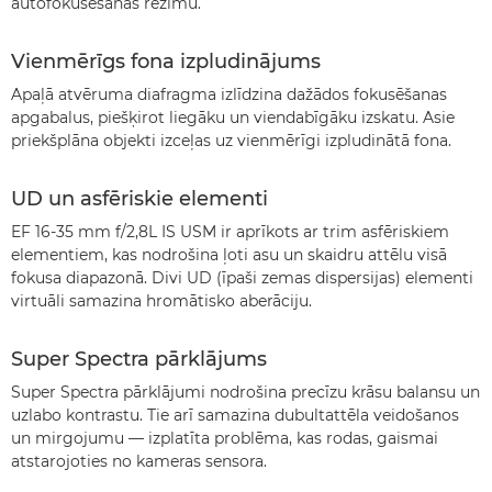
autofokusēšanas režīmu.
Vienmērīgs fona izpludinājums
Apaļā atvēruma diafragma izlīdzina dažādos fokusēšanas
apgabalus, piešķirot liegāku un viendabīgāku izskatu. Asie
priekšplāna objekti izceļas uz vienmērīgi izpludinātā fona.
UD un asfēriskie elementi
EF 16-35 mm f/2,8L IS USM ir aprīkots ar trim asfēriskiem
elementiem, kas nodrošina ļoti asu un skaidru attēlu visā
fokusa diapazonā. Divi UD (īpaši zemas dispersijas) elementi
virtuāli samazina hromātisko aberāciju.
Super Spectra pārklājums
Super Spectra pārklājumi nodrošina precīzu krāsu balansu un
uzlabo kontrastu. Tie arī samazina dubultattēla veidošanos
un mirgojumu — izplatīta problēma, kas rodas, gaismai
atstarojoties no kameras sensora.