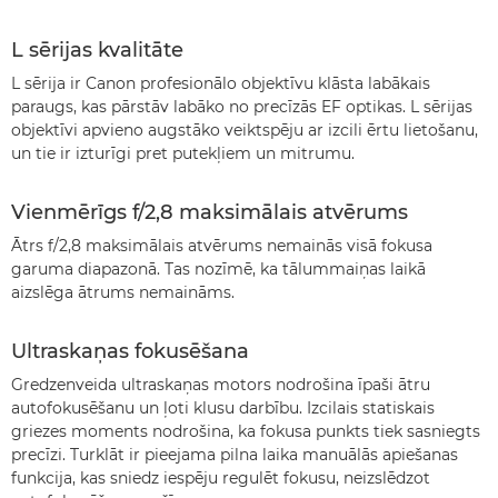
L sērijas kvalitāte
L sērija ir Canon profesionālo objektīvu klāsta labākais
paraugs, kas pārstāv labāko no precīzās EF optikas. L sērijas
objektīvi apvieno augstāko veiktspēju ar izcili ērtu lietošanu,
un tie ir izturīgi pret putekļiem un mitrumu.
Vienmērīgs f/2,8 maksimālais atvērums
Ātrs f/2,8 maksimālais atvērums nemainās visā fokusa
garuma diapazonā. Tas nozīmē, ka tālummaiņas laikā
aizslēga ātrums nemaināms.
Ultraskaņas fokusēšana
Gredzenveida ultraskaņas motors nodrošina īpaši ātru
autofokusēšanu un ļoti klusu darbību. Izcilais statiskais
griezes moments nodrošina, ka fokusa punkts tiek sasniegts
precīzi. Turklāt ir pieejama pilna laika manuālās apiešanas
funkcija, kas sniedz iespēju regulēt fokusu, neizslēdzot