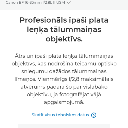
Canon EF 16-35mm f/2.8L II USM
Toggle breadcrumbs
Pārskats
Profesionāls īpaši plata
leņķa tālummaiņas
Tehniskie dati
objektīvs.
Ātrs un īpaši plata leņķa tālummaiņas
objektīvs, kas nodrošina teicamu optisko
sniegumu dažādos tālummaiņas
līmeņos. Vienmērīgs f/2,8 maksimālais
atvērums padara šo par vislabāko
objektīvu, ja fotografējat vājā
apgaismojumā.
Skatīt visus tehniskos datus
