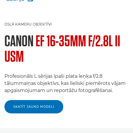
DSLR KAMERU OBJEKTĪVI
CANON
EF 16-35MM F/2.8L II
USM
Profesionāls L sērijas īpaši plata leņķa f/2.8
tālummaiņas objektīvs, kas lieliski piemērots vājam
apgaismojumam un reportāžu fotografēšanai.
SKATĪT JAUNO MODELI