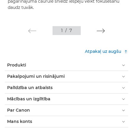
pagarinājuma caurule sniedz iespēju veikt fokusēšanu
daudz tuvāk.
1
/
7
Atpakaļ uz augšu
Produkti
Pakalpojumi un risinājumi
Palīdzība un atbalsts
Mācības un izglītība
Par Canon
Mans konts