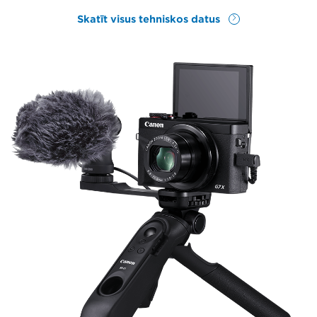
Skatīt visus tehniskos datus