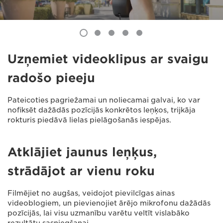
Uzņemiet videoklipus ar svaigu
radošo pieeju
Pateicoties pagriežamai un noliecamai galvai, ko var
nofiksēt dažādās pozīcijās konkrētos leņķos, trijkāja
rokturis piedāvā lielas pielāgošanās iespējas.
Atklājiet jaunus leņķus,
strādājot ar vienu roku
Filmējiet no augšas, veidojot pievilcīgas ainas
videoblogiem, un pievienojiet ārējo mikrofonu dažādās
pozīcijās, lai visu uzmanību varētu veltīt vislabāko