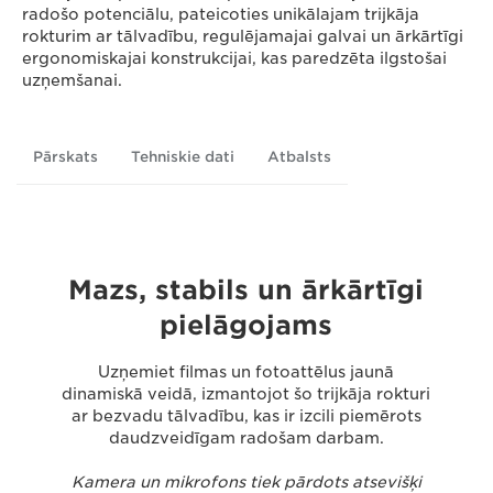
radošo potenciālu, pateicoties unikālajam trijkāja
rokturim ar tālvadību, regulējamajai galvai un ārkārtīgi
ergonomiskajai konstrukcijai, kas paredzēta ilgstošai
uzņemšanai.
Pārskats
Tehniskie dati
Atbalsts
Mazs, stabils un ārkārtīgi
pielāgojams
Uzņemiet filmas un fotoattēlus jaunā
dinamiskā veidā, izmantojot šo trijkāja rokturi
ar bezvadu tālvadību, kas ir izcili piemērots
daudzveidīgam radošam darbam.
Kamera un mikrofons tiek pārdots atsevišķi