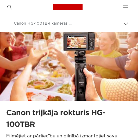
Canon Logo, back to h
Canon HG-100TBR kameras trijkājis
Pārsl
atpak
Canon
navig
Canon trijkāja rokturis HG-
100TBR
Filmējiet ar pārliecību un pilnībā izmantojiet savu