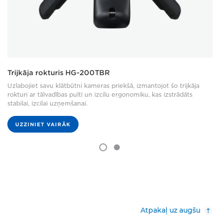
Trijkāja rokturis HG-200TBR
Uzlabojiet savu klātbūtni kameras priekšā, izmantojot šo trijkāja
rokturi ar tālvadības pulti un izcilu ergonomiku, kas izstrādāts
stabilai, izcilai uzņemšanai.
UZZINIET VAIRĀK
Atpakaļ uz augšu