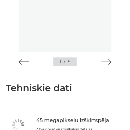
1
/
5
Tehniskie dati
45 megapikseļu izšķirtspēja
Atveidojiet vissmalkākās detaļas