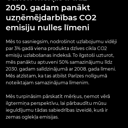
2050. gadam panākt
uzņēmējdarbības CO2
emisiju nulles līmeni
Mēs to sasniegsim, nodrošinot uzlabojumu vidēji
par 3% gadā viena produkta dzīves cikla CO2
emisiju uzlabošanas indeksā. To ilgstoši uzturot,
mēs panāktu aptuveni 50% samazinājumu līdz
2030. gadam salīdzinājumā ar 2008. gada līmeni.
Mēs atzīstam, ka tas atbilst Parīzes nolīgumā
noteiktajam samazinājuma līmenim.
Mēs turpināsim pārskatīt mērķus, ņemot vērā
ilgtermiņa perspektīvu, lai pārbaudītu mūsu
ieguldījumu tādas sabiedrības izveidē, kurā ir
zemas oglekļa emisijas.