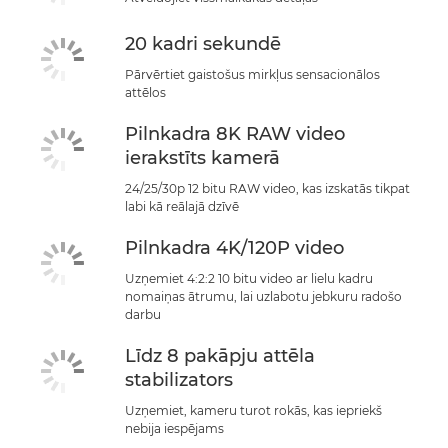
20 kadri sekundē
Pārvērtiet gaistošus mirkļus sensacionālos
attēlos
Pilnkadra 8K RAW video
ierakstīts kamerā
24/25/30p 12 bitu RAW video, kas izskatās tikpat
labi kā reālajā dzīvē
Pilnkadra 4K/120P video
Uzņemiet 4:2:2 10 bitu video ar lielu kadru
nomaiņas ātrumu, lai uzlabotu jebkuru radošo
darbu
Līdz 8 pakāpju attēla
stabilizators
Uzņemiet, kameru turot rokās, kas iepriekš
nebija iespējams