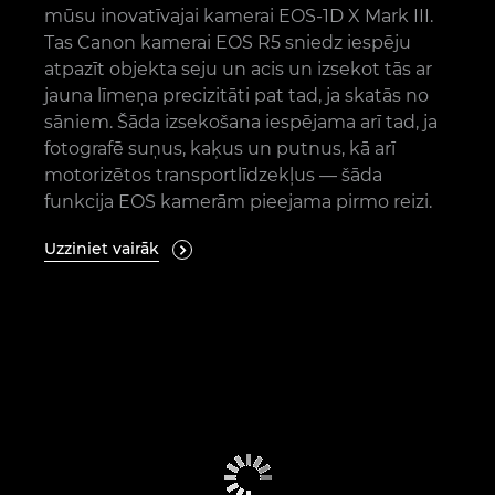
mūsu inovatīvajai kamerai EOS-1D X Mark III.
Tas Canon kamerai EOS R5 sniedz iespēju
atpazīt objekta seju un acis un izsekot tās ar
jauna līmeņa precizitāti pat tad, ja skatās no
sāniem. Šāda izsekošana iespējama arī tad, ja
fotografē suņus, kaķus un putnus, kā arī
motorizētos transportlīdzekļus — šāda
funkcija EOS kamerām pieejama pirmo reizi.
Uzziniet vairāk
