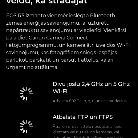
veidu, kā strādājat
EOS R5 izmanto vienmēr ieslēgto Bluetooth
zemas enerģijas savienojumu, lai uzturētu
nepārtrauktu savienojumu ar viedierīci. Vienkārši
palaidiet Canon Camera Connect
lietojumprogrammu, un kamera ātri izveidos Wi-Fi
savienojumu, kas fotogrāfiem sniegs iespējas
pārlūkot, pārskatīt un pārsūtīt attēlus, kā arī
uzņemt no attāluma.
Divu joslu 2,4 GHz un 5 GHz
Wi-Fi
Atbalsta 802.11a, b, g, n un ac standartus
Atbalsta FTP un FTPS
Ātrai un drošai attēlu nosūtīšanai tieši
klientam vai nu tieši no kameras, vai
izmantojot Mobile File Transfer lietotni.