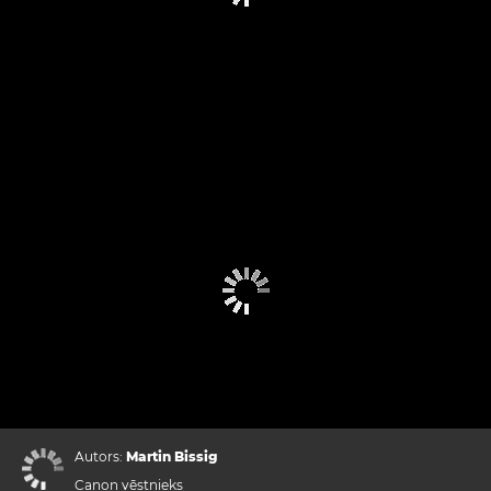
Autors:
Martin Bissig
Canon vēstnieks