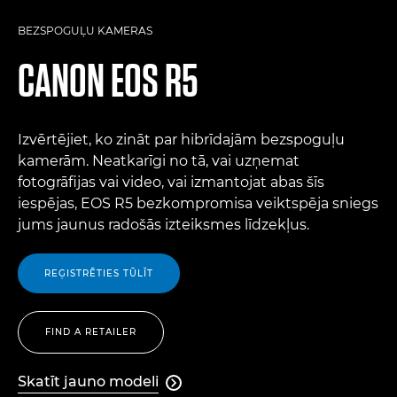
BEZSPOGUĻU KAMERAS
CANON
EOS R5
Izvērtējiet, ko zināt par hibrīdajām bezspoguļu
kamerām. Neatkarīgi no tā, vai uzņemat
fotogrāfijas vai video, vai izmantojat abas šīs
iespējas, EOS R5 bezkompromisa veiktspēja sniegs
jums jaunus radošās izteiksmes līdzekļus.
REĢISTRĒTIES TŪLĪT
FIND A RETAILER
Skatīt jauno modeli

Skatīt jauno modeli