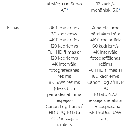
aizslēgu un Servo
12 kadri/s
3
3
AF
mehāniski 5,6
Filmas
8K filma ar līdz
Pilna platuma
30 kadriem/s
pārdiskretizēta
4K filma ar līdz
4K filma ar līdz
120 kadriem/s
60 kadriem/s
Full HD filmas ar
4K intervāla
120 kadriem/s
fotografēšanas
4K intervāla
režīms
fotografēšanas
Full HD filmas ar
režīms
180 kadriem/s
8K RAW režīms
Canon Log 3/HDR
(divas bitu
PQ
pārraides ātruma
10 bitu 4:2:2
iespējas)
iekšējais ieraksts
Canon Log 1 un 3 /
IPB saspiešana
HDR PQ 10 bitu
6K ProRes RAW
4:2:2 iekšējais
ārēji
ieraksts