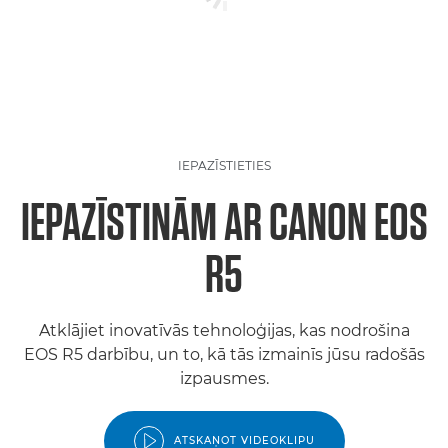
IEPAZĪSTIETIES
IEPAZĪSTINĀM AR CANON EOS
R5
Atklājiet inovatīvās tehnoloģijas, kas nodrošina
EOS R5 darbību, un to, kā tās izmainīs jūsu radošās
izpausmes.
ATSKAŅOT VIDEOKLIPU