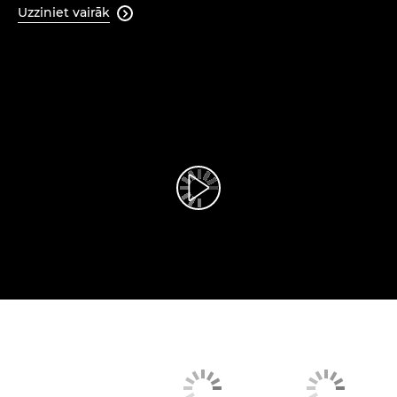
Uzziniet vairāk

Atskaņot videoklipu