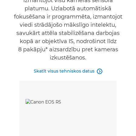
izmantojot visu kameras sensora
platumu. Uzlabotā automātiskā
fokusēšana ir programmēta, izmantojot
viedi strādājošo mākslīgo intelektu,
savukārt attēla stabilizēšana darbojas
kopā ar objektīva IS, nodrošinot līdz
8 pakāpju* aizsardzību pret kameras
izkustēšanos.
Skatīt visus tehniskos datus
