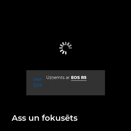
Uzņemts ar
EOS R5
diafragmas atvērums
ekspozīcijas laiks
ISO



f/2.8
1/320
100
Ass un fokusēts