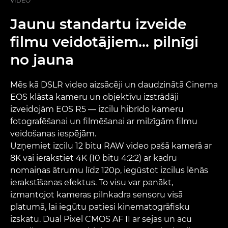
VIDEO
Jaunu standartu izveide
filmu veidotājiem... pilnīgi
no jauna
Mēs kā DSLR video aizsācēji un daudzinātā Cinema
EOS klāsta kameru un objektīvu izstrādāji
izveidojām EOS R5 — izcilu hibrīdo kameru
fotografēšanai un filmēšanai ar milzīgām filmu
veidošanas iespējām.
Uzņemiet izcilu 12 bitu RAW video pašā kamerā ar
8K vai ierakstiet 4K (10 bitu 4:2:2) ar kadru
nomaiņas ātrumu līdz 120p, iegūstot izcilus lēnās
ierakstīšanas efektus. To visu var panākt,
izmantojot kameras pilnkadra sensoru visā
platumā, lai iegūtu patiesi kinematogrāfisku
izskatu. Dual Pixel CMOS AF II ar sejas un acu