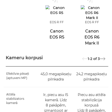
EOS R FF
EOS R FF
Canon
Canon
EOS R5
EOS R6
Mark II
Kameru korpusi
1-2
of
3
Efektīvie pikseļi
45,0 megapikseļu
24,2 megapikseļu
(aptuveni MP)
pilnkadra
pilnkadra
Attēla
Ir, piecu asu IS
Piecu asu attēla
stabilizators
kamerā. Līdz
stabilizācija
kamerā
8 pakāpēm,
korpusā
izmantojot ar
Līdz 8 pakāpēm,