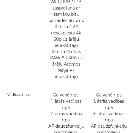
All-I / IPB / IPB
saspiešana ar
zemāku bitu
pārraides ātrumu
10 bitu 4:2:2
nesaspiests 4K
60p uz ārēju
ierakstītāju
10 bitu ProRes
RAW 8K 30P uz
ārēju Atomos
Ninja V+
ierakstītāju
Vadības ripas
Galvenā ripa
Galvenā ripa
1. ātrās vadības
1. ātrās vadības
ripa
ripa
2. ātrās vadības
2. ātrās vadības
ripa
ripa
AF daudzfunkciju
AF daudzfunkciju
kontrolleris
kontrolleris