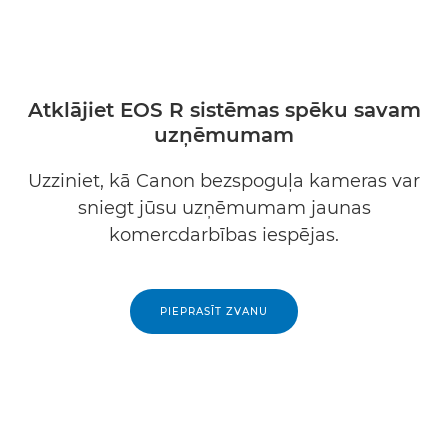
Atklājiet EOS R sistēmas spēku savam
uzņēmumam
Uzziniet, kā Canon bezspoguļa kameras var
sniegt jūsu uzņēmumam jaunas
komercdarbības iespējas.
PIEPRASĪT ZVANU