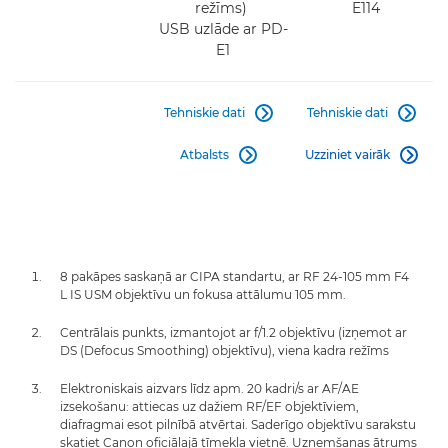
režīms)
E114
USB uzlāde ar PD-
E1
Tehniskie dati
Tehniskie dati


Atbalsts
Uzziniet vairāk


8 pakāpes saskaņā ar CIPA standartu, ar RF 24-105 mm F4
L IS USM objektīvu un fokusa attālumu 105 mm.
Centrālais punkts, izmantojot ar f/1.2 objektīvu (izņemot ar
DS (Defocus Smoothing) objektīvu), viena kadra režīms
Elektroniskais aizvars līdz apm. 20 kadri/s ar AF/AE
izsekošanu: attiecas uz dažiem RF/EF objektīviem,
diafragmai esot pilnībā atvērtai. Saderīgo objektīvu sarakstu
skatiet Canon oficiālajā tīmekļa vietnē. Uzņemšanas ātrums