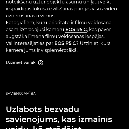
noteikšanu uztur objektu asumu un ļauj veikt
iespaidīgas fokusa izvilkšanas pārejas visos video
uzņemšanas režīmos.
Fotogrāfiem, kuru prioritāte ir filmu veidošana,
esam izstrādājuši kameru
EOS R5 C
, kas paver
augstāka līmeņa filmu veidošanas iespējas.
Vai interesējaties par
EOS R5 C
? Uzziniet, kura
kamera jums ir vispiemērotākā.
Uzziniet vairāk

SAVIENOJAMĪBA
Uzlabots bezvadu
savienojums, kas izmainīs