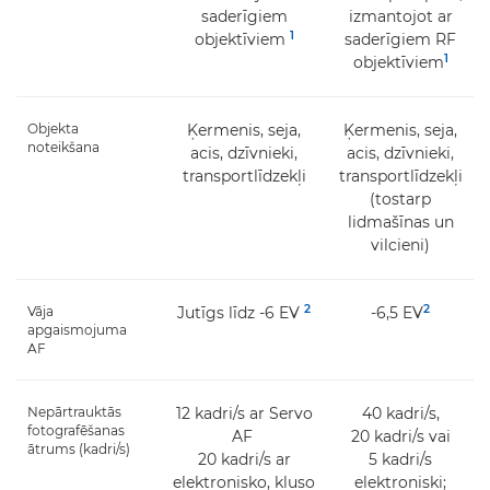
saderīgiem
izmantojot ar
1
objektīviem
saderīgiem RF
1
objektīviem
Objekta
Ķermenis, seja,
Ķermenis, seja,
noteikšana
acis, dzīvnieki,
acis, dzīvnieki,
transportlīdzekļi
transportlīdzekļi
(tostarp
lidmašīnas un
vilcieni)
2
2
Vāja
Jutīgs līdz -6 EV
-6,5 EV
apgaismojuma
AF
Nepārtrauktās
12 kadri/s ar Servo
40 kadri/s,
fotografēšanas
AF
20 kadri/s vai
ātrums (kadri/s)
20 kadri/s ar
5 kadri/s
elektronisko, kluso
elektroniski;