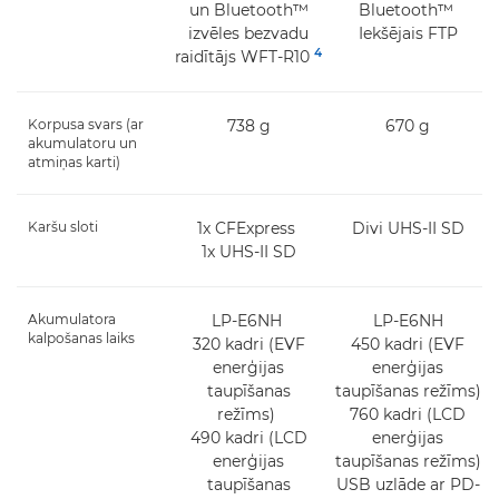
un Bluetooth™
Bluetooth™
izvēles bezvadu
Iekšējais FTP
4
raidītājs WFT-R10
Korpusa svars (ar
738 g
670 g
akumulatoru un
atmiņas karti)
Karšu sloti
1x CFExpress
Divi UHS-II SD
1x UHS-II SD
Akumulatora
LP-E6NH
LP-E6NH
kalpošanas laiks
320 kadri (EVF
450 kadri (EVF
enerģijas
enerģijas
taupīšanas
taupīšanas režīms)
režīms)
760 kadri (LCD
490 kadri (LCD
enerģijas
enerģijas
taupīšanas režīms)
taupīšanas
USB uzlāde ar PD-