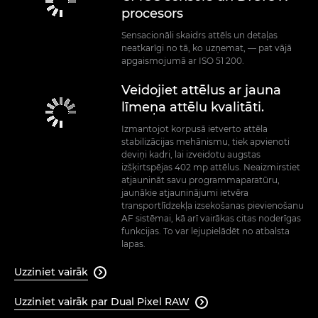
procesors
Sensacionāli skaidrs attēls un detaļas
neatkarīgi no tā, ko uzņemat, — pat vājā
apgaismojumā ar ISO 51 200.
Veidojiet attēlus ar jauna
līmeņa attēlu kvalitāti.
Izmantojot korpusā ietverto attēla
stabilizācijas mehānismu, tiek apvienoti
deviņi kadri, lai izveidotu augstas
izšķirtspējas 402 mp attēlus. Neaizmirstiet
atjaunināt savu programmaparatūru,
jaunākie atjauninājumi ietvēra
transportlīdzekļa izsekošanas pievienošanu
AF sistēmai, kā arī vairākas citas noderīgas
funkcijas. To var lejupielādēt no atbalsta
lapas.
Uzziniet vairāk

Uzziniet vairāk par Dual Pixel RAW
