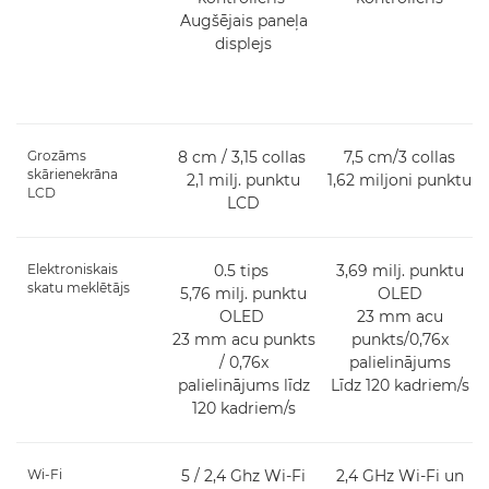
Augšējais paneļa
displejs
Grozāms
8 cm / 3,15 collas
7,5 cm/3 collas
skārienekrāna
2,1 milj. punktu
1,62 miljoni punktu
LCD
LCD
Elektroniskais
0.5 tips
3,69 milj. punktu
skatu meklētājs
5,76 milj. punktu
OLED
OLED
23 mm acu
23 mm acu punkts
punkts/0,76x
/ 0,76x
palielinājums
palielinājums līdz
Līdz 120 kadriem/s
120 kadriem/s
Wi-Fi
5 / 2,4 Ghz Wi-Fi
2,4 GHz Wi-Fi un