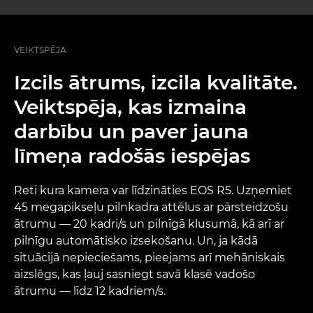
VEIKTSPĒJA
Izcils ātrums, izcila kvalitāte.
Veiktspēja, kas izmaina
darbību un paver jauna
līmeņa radošās iespējas
Reti kura kamera var līdzināties EOS R5. Uzņemiet
45 megapikseļu pilnkadra attēlus ar pārsteidzošu
ātrumu — 20 kadri/s un pilnīgā klusumā, kā arī ar
pilnīgu automātisko izsekošanu. Un, ja kādā
situācijā nepieciešams, pieejams arī mehāniskais
aizslēgs, kas ļauj sasniegt savā klasē vadošo
ātrumu — līdz 12 kadriem/s.