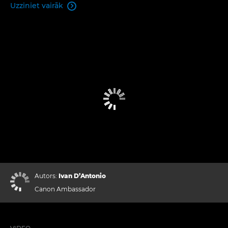
Uzziniet vairāk

Autors:
Ivan D’Antonio
Canon Ambassador