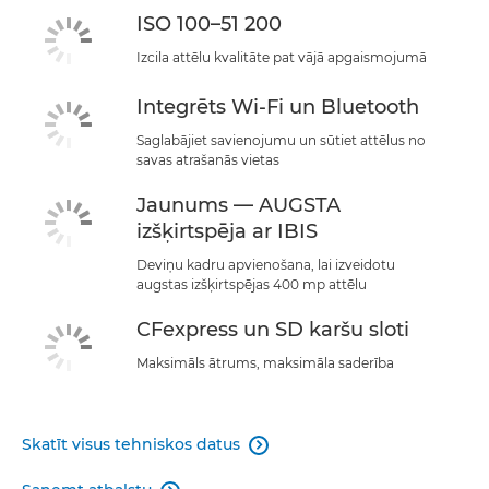
ISO 100–51 200
Izcila attēlu kvalitāte pat vājā apgaismojumā
Integrēts Wi-Fi un Bluetooth
Saglabājiet savienojumu un sūtiet attēlus no
savas atrašanās vietas
Jaunums — AUGSTA
izšķirtspēja ar IBIS
Deviņu kadru apvienošana, lai izveidotu
augstas izšķirtspējas 400 mp attēlu
CFexpress un SD karšu sloti
Maksimāls ātrums, maksimāla saderība
Skatīt visus tehniskos datus
