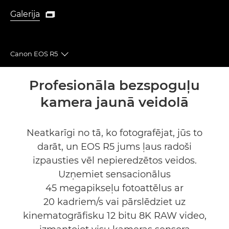
Galerija

Galerija
Canon EOS R5
Toggle breadcrumbs
Pārskats
Profesionāla bezspoguļu
kamera jaunā veidolā
Tehniskie dati
Galerija
Neatkarīgi no tā, ko fotografējat, jūs to
darāt, un EOS R5 jums ļaus radoši
Atbalsts
izpausties vēl nepieredzētos veidos.
Uzņemiet sensacionālus
FIND A RETAILER
45 megapikseļu fotoattēlus ar
20 kadriem/s vai pārslēdziet uz
kinematogrāfisku 12 bitu 8K RAW video,