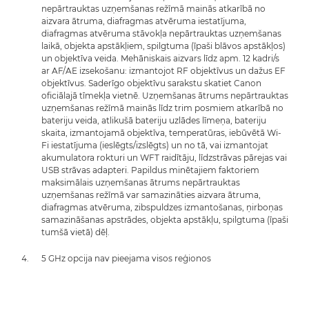
nepārtrauktas uzņemšanas režīmā mainās atkarībā no
aizvara ātruma, diafragmas atvēruma iestatījuma,
diafragmas atvēruma stāvokļa nepārtrauktas uzņemšanas
laikā, objekta apstākļiem, spilgtuma (īpaši blāvos apstākļos)
un objektīva veida. Mehāniskais aizvars līdz apm. 12 kadri/s
ar AF/AE izsekošanu: izmantojot RF objektīvus un dažus EF
objektīvus. Saderīgo objektīvu sarakstu skatiet Canon
oficiālajā tīmekļa vietnē. Uzņemšanas ātrums nepārtrauktas
uzņemšanas režīmā mainās līdz trim posmiem atkarībā no
bateriju veida, atlikušā bateriju uzlādes līmeņa, bateriju
skaita, izmantojamā objektīva, temperatūras, iebūvētā Wi-
Fi iestatījuma (ieslēgts/izslēgts) un no tā, vai izmantojat
akumulatora rokturi un WFT raidītāju, līdzstrāvas pārejas vai
USB strāvas adapteri. Papildus minētajiem faktoriem
maksimālais uzņemšanas ātrums nepārtrauktas
uzņemšanas režīmā var samazināties aizvara ātruma,
diafragmas atvēruma, zibspuldzes izmantošanas, ņirboņas
samazināšanas apstrādes, objekta apstākļu, spilgtuma (īpaši
tumšā vietā) dēļ.
5 GHz opcija nav pieejama visos reģionos