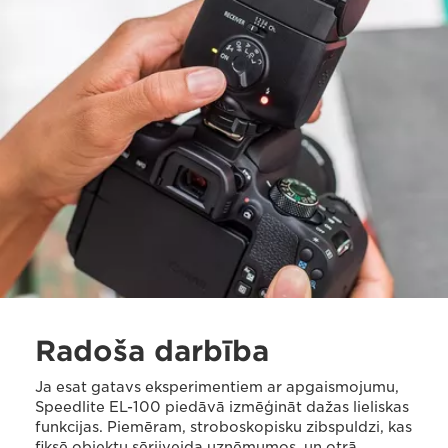
Radoša darbība
Ja esat gatavs eksperimentiem ar apgaismojumu,
Speedlite EL-100 piedāvā izmēģināt dažas lieliskas
funkcijas. Piemēram, stroboskopisku zibspuldzi, kas
fiksē objektu sērijveida uzņēmumos, un otrā