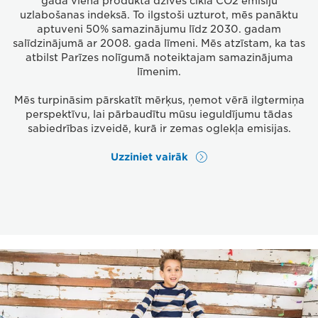
gadā viena produkta dzīves cikla CO2 emisiju
uzlabošanas indeksā. To ilgstoši uzturot, mēs panāktu
aptuveni 50% samazinājumu līdz 2030. gadam
salīdzinājumā ar 2008. gada līmeni. Mēs atzīstam, ka tas
atbilst Parīzes nolīgumā noteiktajam samazinājuma
līmenim.
Mēs turpināsim pārskatīt mērķus, ņemot vērā ilgtermiņa
perspektīvu, lai pārbaudītu mūsu ieguldījumu tādas
sabiedrības izveidē, kurā ir zemas oglekļa emisijas.
Uzziniet vairāk