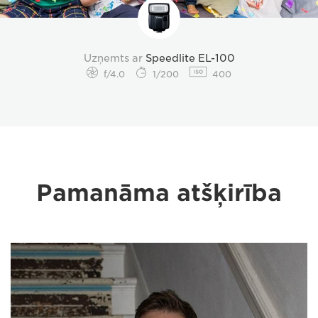
Uzņemts ar
Speedlite EL-100
f/4.0
1/200
400
Pamanāma atšķirība
Pamanāma
atšķirība_01