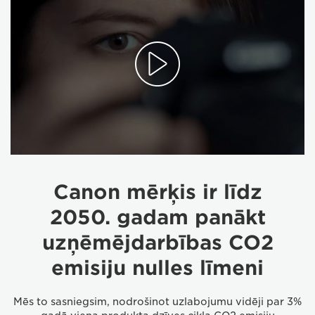
Canon mērķis ir līdz
2050. gadam panākt
uzņēmējdarbības CO2
emisiju nulles līmeni
Mēs to sasniegsim, nodrošinot uzlabojumu vidēji par 3%