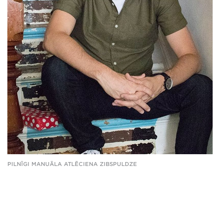
PILNĪGI MANUĀLA ATLĒCIENA ZIBSPULDZE