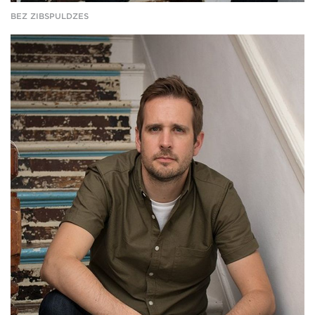
BEZ ZIBSPULDZES
Pamanāma
atšķirība_02