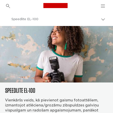
Canon Logo, back to h
Speedlite EL-100
Pārsl
atpak
Canon
navig
Digitālās kameras
SPEEDLITE EL-100
Vienkāršs veids, kā pievienot gaismu fotoattēliem,
izmantojot atlēciena/grozāmu zibspuldzes galviņu
vispusīgam un radošam apgaismojumam, panākot