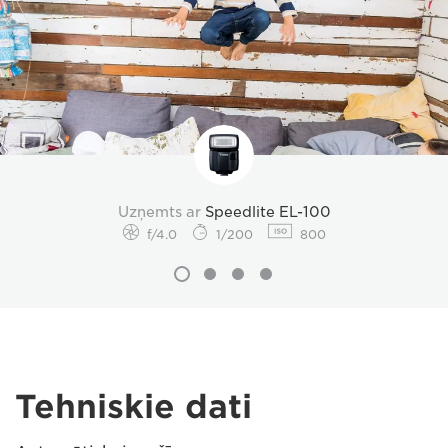
Uzņemts ar
Speedlite EL-100
f/4.0
1/200
800
Tehniskie dati