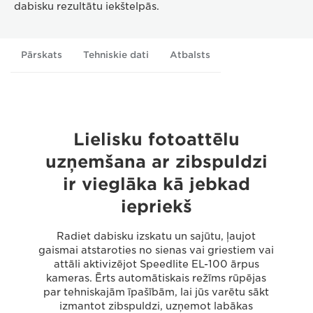
dabisku rezultātu iekštelpās.
Pārskats
Tehniskie dati
Atbalsts
Lielisku fotoattēlu
uzņemšana ar zibspuldzi
ir vieglāka kā jebkad
iepriekš
Radiet dabisku izskatu un sajūtu, ļaujot
gaismai atstaroties no sienas vai griestiem vai
attāli aktivizējot Speedlite EL-100 ārpus
kameras. Ērts automātiskais režīms rūpējas
par tehniskajām īpašībām, lai jūs varētu sākt
izmantot zibspuldzi, uzņemot labākas