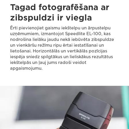
Tagad fotografēšana ar
zibspuldzi ir viegla
Ērti pievienojiet gaismu iekštelpu un ārpustelpu
uzņēmumiem, izmantojot Speedlite EL-100, kas
nodrošina lielāku jaudu nekā iebūvēta zibspuldze
un vienkāršu režīmu ripu ērtai iestatīšanai un
lietošanai. Horizontālās un vertikālās pozīcijas
iespēja sniedz spilgtākus un lieliskākus rezultātus
iekštelpās un ļauj jums radoši veidot
apgaismojumu.