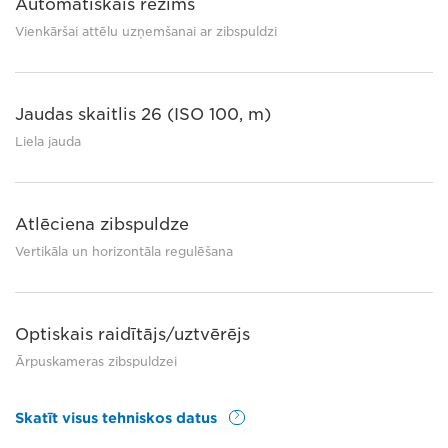
Automātiskais režīms
Vienkāršai attēlu uzņemšanai ar zibspuldzi
Jaudas skaitlis 26 (ISO 100, m)
Liela jauda
Atlēciena zibspuldze
Vertikāla un horizontāla regulēšana
Optiskais raidītājs/uztvērējs
Ārpuskameras zibspuldzei
Skatīt visus tehniskos datus