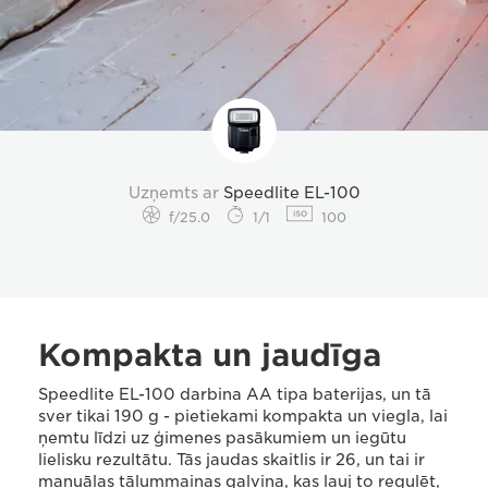
Uzņemts ar
Speedlite EL-100
f/25.0
1/1
100
Kompakta un jaudīga
Speedlite EL-100 darbina AA tipa baterijas, un tā
sver tikai 190 g - pietiekami kompakta un viegla, lai
ņemtu līdzi uz ģimenes pasākumiem un iegūtu
lielisku rezultātu. Tās jaudas skaitlis ir 26, un tai ir
manuālas tālummaiņas galviņa, kas ļauj to regulēt,