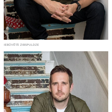
IEBŪVĒTĀ ZIBSPULDZE
Pamanāma
atšķirība_03