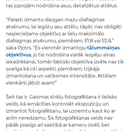
tas joprojām nodrošina asus, detalizētus attēlus.
“Parasti izmanto diezgan mazu diafragmas
atvērumu, lai iegūtu asu attēlu, tāpēc nav obligāti
nepieciešams objektīvs ar lielu maksimālo
diafragmas atvērumu, piemēram, f/1.8 vai f/2.8,”
saka Pjotrs. “Es vienmēr izmantoju
tālummaiņas
objektīvus
, jo tie nodrošina vairāk iespēju ainas
iekadrēšanai, tomēr faktiski objektīva izvēle nav tik
svarīga kā citi aspekti, piemēram, trijkāja
izmantošana un satiksmes intensitāte. Attēlam
vienkārši jābūt asam!”
Šeit tas ir. Gaismas strēļu fotografēšana ir lielisks
veids, kā iemācīties kontrolēt ekspozīciju un
izmantot fotografēšanu, lai uzņemtu kaut ko ar
acīm neredzamu. Šis fotografēšanas veids nav
pārāk prasīgs arī saistībā ar kameru izvēli, bet