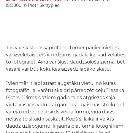
ISO800. © Piotr Skrzypiec
Tas var šķist pašsaprotami, tomēr pārliecinieties,
vai izvēlētais ceļš ir redzams gadalaikā, kad vēlaties
to fotografēt. Aina var šķist daudzsološa ziemā, bet
vasarā var būt koki, kas aizsedz labāko skatu.
“Vienmēr ir labi atrast augstāku vietu, no kuras
fotografēt, lai varētu skaidri pārredzēt ceļu,” iesaka
Pjotrs. “Pirms dažiem gadiem es atgriezos šajā
vietā vasaras vidū. Lai gan naktī gaismas strēļu dēļ
varēja redzēt ceļa sirds veida formu, vīna dārzs
neļāva to skaidri saskatīt. Kopš šī laika ir veikts
daudz uzlabojumu. Ir jauna platforma fotogrāfiem,