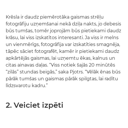
Krēsla ir daudz piemērotāka gaismas strēļu
fotogrāfiju uzņemšanai nekā dziļa nakts, jo debesis
būs tumšas, tomēr joprojām būs pietiekami daudz
krāsu, lai viss izskatītos interesanti. Ja viss ir melns
un vienmērīgs, fotogrāfija var izskatīties smagnēja,
tāpēc sāciet fotografēt, kamēr ir pietiekami daudz
apkārtējās gaismas, lai uzņemtu ēkas, kalnus un
citas ainavas daļas. “Viss notiek šajās 20 minūtēs
“zilās” stundas beigās,” saka Pjotrs. “Vēlāk ēnas būs
pārāk tumšas un gaismas pārāk spilgtas, lai radītu
līdzsvarotu kadru.”
2. Veiciet izpēti