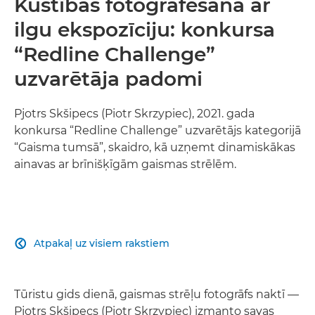
Kustības fotografēšana ar
ilgu ekspozīciju: konkursa
“Redline Challenge”
uzvarētāja padomi
Pjotrs Skšipecs (Piotr Skrzypiec), 2021. gada
konkursa “Redline Challenge” uzvarētājs kategorijā
“Gaisma tumsā”, skaidro, kā uzņemt dinamiskākas
ainavas ar brīnišķīgām gaismas strēlēm.
Atpakaļ uz visiem rakstiem

Tūristu gids dienā, gaismas strēļu fotogrāfs naktī —
Pjotrs Skšipecs (Piotr Skrzypiec) izmanto savas