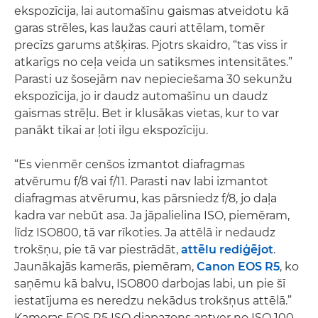
ekspozīcija, lai automašīnu gaismas atveidotu kā
garas strēles, kas laužas cauri attēlam, tomēr
precīzs garums atšķiras. Pjotrs skaidro, “tas viss ir
atkarīgs no ceļa veida un satiksmes intensitātes.”
Parasti uz šosejām nav nepieciešama 30 sekunžu
ekspozīcija, jo ir daudz automašīnu un daudz
gaismas strēļu. Bet ir klusākas vietas, kur to var
panākt tikai ar ļoti ilgu ekspozīciju.
“Es vienmēr cenšos izmantot diafragmas
atvērumu f/8 vai f/11. Parasti nav labi izmantot
diafragmas atvērumu, kas pārsniedz f/8, jo daļa
kadra var nebūt asa. Ja jāpalielina ISO, piemēram,
līdz ISO800, tā var rīkoties. Ja attēlā ir nedaudz
trokšņu, pie tā var piestrādāt,
attēlu rediģējot
.
Jaunākajās kamerās, piemēram,
Canon EOS R5
, ko
saņēmu kā balvu, ISO800 darbojas labi, un pie šī
iestatījuma es neredzu nekādus trokšņus attēlā.”
Kameras EOS R5 ISO diapazons aptver no ISO 100