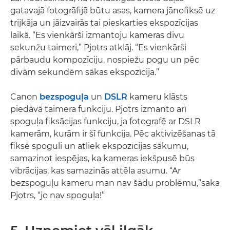
gatavajā fotogrāfijā būtu asas, kamera jānofiksē uz
trijkāja un jāizvairās tai pieskarties ekspozīcijas
laikā. “Es vienkārši izmantoju kameras divu
sekunžu taimeri,” Pjotrs atklāj. “Es vienkārši
pārbaudu kompozīciju, nospiežu pogu un pēc
divām sekundēm sākas ekspozīcija.”
Canon
bezspoguļa
un
DSLR
kameru klāsts
piedāvā taimera funkciju. Pjotrs izmanto arī
spoguļa fiksācijas funkciju, ja fotografē ar DSLR
kamerām, kurām ir šī funkcija. Pēc aktivizēšanas tā
fiksē spoguli un atliek ekspozīcijas sākumu,
samazinot iespējas, ka kameras iekšpusē būs
vibrācijas, kas samazinās attēla asumu. “Ar
bezspoguļu kameru man nav šādu problēmu,”saka
Pjotrs, “jo nav spoguļa!”