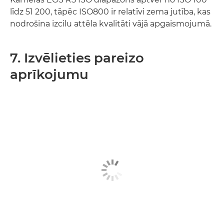
līdz 51 200, tāpēc ISO800 ir relatīvi zema jutība, kas
nodrošina izcilu attēla kvalitāti vājā apgaismojumā.
7. Izvēlieties pareizo
aprīkojumu