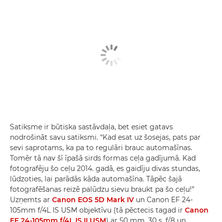
Satiksme ir būtiska sastāvdaļa, bet esiet gatavs
nodrošināt savu satiksmi. “Kad esat uz šosejas, pats par
sevi saprotams, ka pa to regulāri brauc automašīnas.
Tomēr tā nav šī īpašā sirds formas ceļa gadījumā. Kad
fotografēju šo ceļu 2014. gadā, es gaidīju divas stundas,
lūdzoties, lai parādās kāda automašīna. Tāpēc šajā
fotografēšanas reizē palūdzu sievu braukt pa šo ceļu!”
Uzņemts ar
Canon EOS 5D Mark IV
un Canon EF 24-
105mm f/4L IS USM objektīvu (tā pēctecis tagad ir
Canon
EF 24-105mm f/4L IS II USM
) ar 50 mm, 30 s, f/8 un