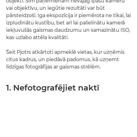
objekti. Šim paņēmienam nevajag īpašu kameru
vai objektīvu, un iegūtie rezultāti var būt
pārsteidzoši. Iga ekspozīcija ir piemērota ne tikai, lai
izpludinātu kustību, bet arī lai palielinātu kamerā
iekļuvušās gaismas daudzumu un samazinātu ISO,
kas uzlabo attēla kvalitāti.
Šeit Pjotrs atkārtoti apmeklē vietas, kur uzņēmis
citus kadrus, un piedāvā padomus, kā uzņemt
līdzīgas fotogrāfijas ar gaismas strēlēm.
1. Nefotografējiet naktī