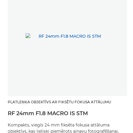
PLATLEŅĶA OBJEKTĪVS AR FIKSĒTU FOKUSA ATTĀLUMU
RF 24mm F1.8 MACRO IS STM
Kompakts, viegls 24 mm fiksēta fokusa attāluma
objektīvs, kas lieliski piemērots ainavu fotografēšanai,