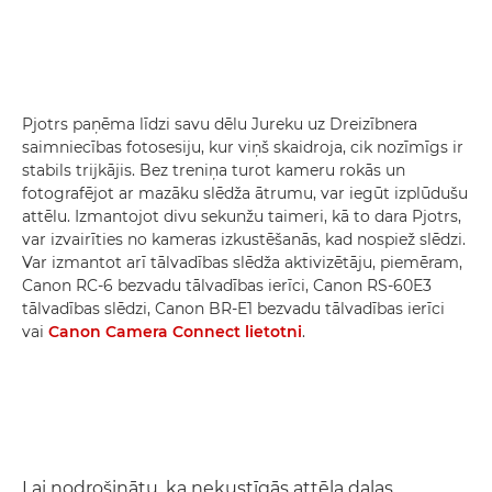
Pjotrs paņēma līdzi savu dēlu Jureku uz Dreizībnera
saimniecības fotosesiju, kur viņš skaidroja, cik nozīmīgs ir
stabils trijkājis. Bez treniņa turot kameru rokās un
fotografējot ar mazāku slēdža ātrumu, var iegūt izplūdušu
attēlu. Izmantojot divu sekunžu taimeri, kā to dara Pjotrs,
var izvairīties no kameras izkustēšanās, kad nospiež slēdzi.
Var izmantot arī tālvadības slēdža aktivizētāju, piemēram,
Canon RC-6 bezvadu tālvadības ierīci, Canon RS-60E3
tālvadības slēdzi, Canon BR-E1 bezvadu tālvadības ierīci
vai
Canon Camera Connect lietotni
.
Lai nodrošinātu, ka nekustīgās attēla daļas