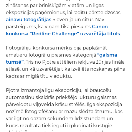
zināšanas par brīnišķīgām vietām un ilgas
ekspozīcijas paņēmienus, lai radītu pārsteidzošas
ainavu fotogrāfijas
Slovēnijā un citur. Nav
pārsteigums, ka viņam tika piešķirts
Canon
konkursa “Redline Challenge” uzvarētāja tituls
.
Fotogrāfiju konkursa mērķis bija paplašināt
amatieru fotogrāfu prasmes kategorijā
“gaisma
tumsā”
. Trīs no Pjotra attēliem iekļuva žūrijas fināla
atlasē, un kā uzvarētājs tika izvēlēts noskaņas pilns
kadrs ar miglā tītu viaduktu.
Pjotrs izmantoja ilgu ekspozīciju, lai braucošu
automašīnu skaidrās priekšējo lukturu gaismas
pārveidotu viļņveida krāsu strēlēs. Ilga ekspozīcija
nozīmē fotografēšanu ar mazu slēdža ātrumu, kas
var ilgt no dažām sekundēm līdz stundām un
kuras rezultātā tiek iegūti izpludināti kustīgie