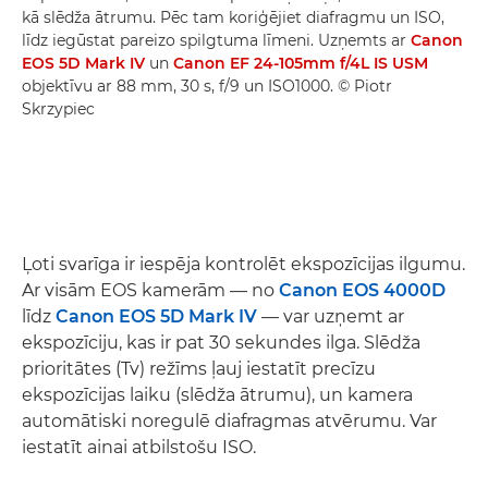
kā slēdža ātrumu. Pēc tam koriģējiet diafragmu un ISO,
līdz iegūstat pareizo spilgtuma līmeni. Uzņemts ar
Canon
EOS 5D Mark IV
un
Canon EF 24-105mm f/4L IS USM
objektīvu ar 88 mm, 30 s, f/9 un ISO1000. © Piotr
Skrzypiec
Ļoti svarīga ir iespēja kontrolēt ekspozīcijas ilgumu.
Ar visām EOS kamerām — no
Canon EOS 4000D
līdz
Canon EOS 5D Mark IV
— var uzņemt ar
ekspozīciju, kas ir pat 30 sekundes ilga. Slēdža
prioritātes (Tv) režīms ļauj iestatīt precīzu
ekspozīcijas laiku (slēdža ātrumu), un kamera
automātiski noregulē diafragmas atvērumu. Var
iestatīt ainai atbilstošu ISO.