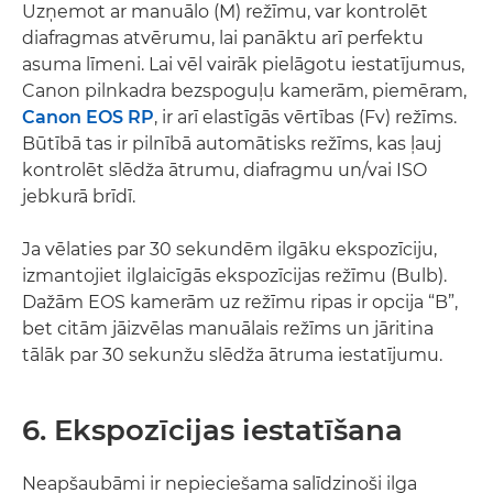
Uzņemot ar manuālo (M) režīmu, var kontrolēt
diafragmas atvērumu, lai panāktu arī perfektu
asuma līmeni. Lai vēl vairāk pielāgotu iestatījumus,
Canon pilnkadra bezspoguļu kamerām, piemēram,
Canon EOS RP
, ir arī elastīgās vērtības (Fv) režīms.
Būtībā tas ir pilnībā automātisks režīms, kas ļauj
kontrolēt slēdža ātrumu, diafragmu un/vai ISO
jebkurā brīdī.
Ja vēlaties par 30 sekundēm ilgāku ekspozīciju,
izmantojiet ilglaicīgās ekspozīcijas režīmu (Bulb).
Dažām EOS kamerām uz režīmu ripas ir opcija “B”,
bet citām jāizvēlas manuālais režīms un jāritina
tālāk par 30 sekunžu slēdža ātruma iestatījumu.
6. Ekspozīcijas iestatīšana
Neapšaubāmi ir nepieciešama salīdzinoši ilga