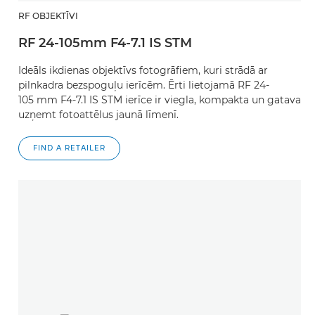
RF OBJEKTĪVI
RF 24-105mm F4-7.1 IS STM
Ideāls ikdienas objektīvs fotogrāfiem, kuri strādā ar
pilnkadra bezspoguļu ierīcēm. Ērti lietojamā RF 24-
105 mm F4-7.1 IS STM ierīce ir viegla, kompakta un gatava
uzņemt fotoattēlus jaunā līmenī.
FIND A RETAILER