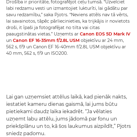
Drošība ir prioritāte, fotografējot ceļu tumsā. “Uzvelciet
labi redzamu vesti un izmantojiet lukturīti, lai gādātu par
savu redzamību,” saka Pjotrs. “Neviens attēls nav tā vērts,
lai savainotos, tāpēc pārliecinieties, ka trijkājis ir novietots
droši, it īpaši ja fotografējat no tilta vai citas
paaugstinātas vietas.” Uzņemts ar
Canon EOS 5D Mark IV
un
Canon EF 16-35mm f/2.8L USM
objektīvu ar 24 mm,
562 s, f/9 un Canon EF 16-40mm f/2.8L USM objektīvu ar
40 mm, 562 s, f/9 un ISO200.
Lai gan uzņemsiet attēlus laikā, kad pienāk nakts,
iestatiet kameru dienas gaismā, lai jums būtu
pietiekami daudz laika iekadrēt. “Ja vēlaties
uzņemt labu attēlu, jums jādomā par fonu un
priekšplānu un to, kā šos laukumus aizpildīt,” Pjotrs
sniedz padomu.