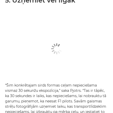
5. Uzņemiet vēl ilgāk
“Šim konkrētajam sirds formas ceļam nepieciešama
vismaz 30 sekunžu ekspozīcija,” saka Pjotrs. “Tas ir tāpēc,
ka 30 sekundes ir laiks, kas nepieciešams, lai nobrauktu tā
garumu, pieņemot, ka neesat F1 pilots. Savām gaismas
strēļu fotogrāfijām uzņemiet laiku, kas transportlīdzeklim
nepieciešams, lai izbrauktu pa mērķa ceļu, un iestatiet to