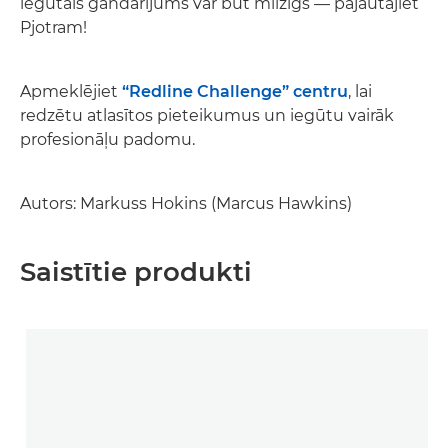
iegūtais gandarījums var būt milzīgs — pajautājiet
Pjotram!
Apmeklējiet
“Redline Challenge” centru
, lai
redzētu atlasītos pieteikumus un iegūtu vairāk
profesionāļu padomu.
Autors: Markuss Hokins (Marcus Hawkins)
Saistītie produkti