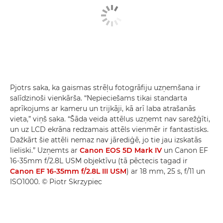
Pjotrs saka, ka gaismas strēļu fotogrāfiju uzņemšana ir
salīdzinoši vienkārša. “Nepieciešams tikai standarta
aprīkojums ar kameru un trijkāji, kā arī laba atrašanās
vieta,” viņš saka. “Šāda veida attēlus uzņemt nav sarežģīti,
un uz LCD ekrāna redzamais attēls vienmēr ir fantastisks.
Dažkārt šie attēli nemaz nav jārediģē, jo tie jau izskatās
lieliski.” Uzņemts ar
Canon EOS 5D Mark IV
un Canon EF
16-35mm f/2.8L USM objektīvu (tā pēctecis tagad ir
Canon EF 16-35mm f/2.8L III USM
) ar 18 mm, 25 s, f/11 un
ISO1000. © Piotr Skrzypiec