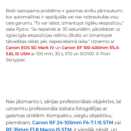
Bieži sastopama problēma ir gaismas strēļu pārtraukumi,
kur automašīnas ir apstājušās vai nav nobraukušas visu
ceļa garumu. “To var labot, izmantojot ilgāku ekspozīciju,”
saka Pjotrs. “Ja nepietiek ar 30 sekundēm, pārslēdziet uz
ilglaicīgās ekspozīcijas režīmu (Bulb) un izmantojiet
tālvadības slēdzi pēc nepieciešamā laika.” Uzņemts ar
Canon EOS 5D Mark IV
un
Canon EF 100-400mm f/4.5-
5.6L IS USM
ar 100 mm, 30 s, f/10 un ISO100. © Piotr
Skrzypiec
Nav jāizmanto L sērijas profesionālais objektīvs, lai
uzņemtu profesionāla izskata fotogrāfijas ar
gaismas strēlēm. Kompaktu, vieglu objektīvu,
piemēram,
Canon RF 24-105mm F4-7.1 IS STM
vai
RF 35mm F1.8 Macro IS STM
, ir vieglāk nēsāt, un