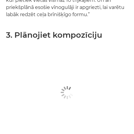
kur pietiek vietas vismaz 10 trijkājiem. Un arī
priekšplānā esošie vīnogulāji ir apgriezti, lai varētu
labāk redzēt ceļa brīnišķīgo formu.”
3. Plānojiet kompozīciju