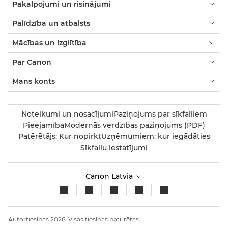
Pakalpojumi un risinājumi
Palīdzība un atbalsts
Mācības un izglītība
Par Canon
Mans konts
Noteikumi un nosacījumi
Paziņojums par sīkfailiem
Pieejamība
Modernās verdzības paziņojums (PDF)
Patērētājs: Kur nopirkt
Uzņēmumiem: kur iegādāties
Sīkfailu iestatījumi
Canon Latvia
Autortiesības 2026. Visas tiesības paturētas.