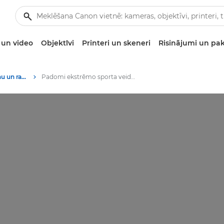
un video
Objektīvi
Printeri un skeneri
Risinājumi un pa
Stāsti par fotografēšanu un radošumu
Padomi ekstrēmo sporta veidu fotografēšanai