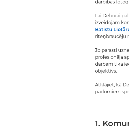
darbības fotogr
Lai Deborai pa
izveidojām ko
Batistu Liotār
riteņbraucēju 
Jb parasti uzņ
profesionāļa a
darbam tika i
objektīvs.
Atklājiet, kā 
padomiem sprai
1. Komun