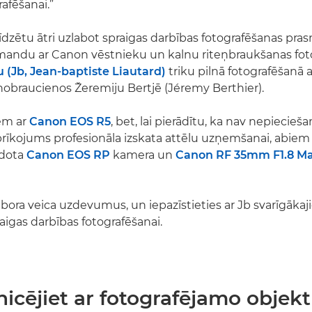
afēšanai.”
līdzētu ātri uzlabot spraigas darbības fotografēšanas pr
mandu ar Canon vēstnieku un kalnu riteņbraukšanas fo
u (Jb, Jean-baptiste Liautard)
triku pilnā fotografēšanā 
nobraucienos Žeremiju Bertjē (Jéremy Berthier).
em ar
Canon EOS R5
, bet, lai pierādītu, ka nav nepiecieš
prīkojums profesionāla izskata attēlu uzņemšanai, abiem
edota
Canon EOS RP
kamera un
Canon RF 35mm F1.8 Ma
Debora veica uzdevumus, un iepazīstieties ar Jb svarīgāka
gas darbības fotografēšanai.
icējiet ar fotografējamo objek