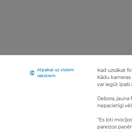
Atpakaļ uz visiem
Kad uzsākat fo

rakstiem
Kādu kameras 
var iegūt īpaši
Debora, jauna 
nepacietīgi vē
“Es ļoti mocījo
pareizos paņēmi