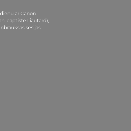
 dienu ar Canon
an-baptiste Liautard),
eņbraukšas sesijas