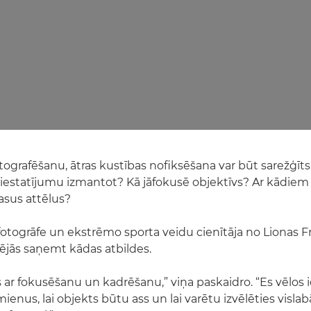
tografēšanu, ātras kustības nofiksēšana var būt sarežģīts
iestatījumu izmantot? Kā jāfokusē objektīvs? Ar kādi
 asus attēlus?
fotogrāfe un ekstrēmo sporta veidu cienītāja no Lionas Fr
lējās saņemt kādas atbildes.
s ar fokusēšanu un kadrēšanu,” viņa paskaidro. “Es vēlos 
enus, lai objekts būtu ass un lai varētu izvēlēties vislab