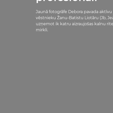
Jaunā fotogrāfe Debora pavada aktīvu
vēstnieku Žanu-Batistu Liotāru (Jb, Je
uzņemot ik katru aizraujošas kalnu rit
mirkli.