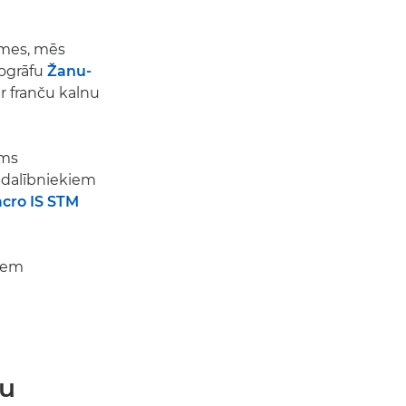
asmes, mēs
togrāfu
Žanu-
ar franču kalnu
ams
 dalībniekiem
cro IS STM
jiem
tu