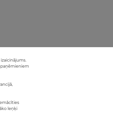
 izaicinājums.
em paņēmieniem
ancijā,
iemācīties
āko leņķi